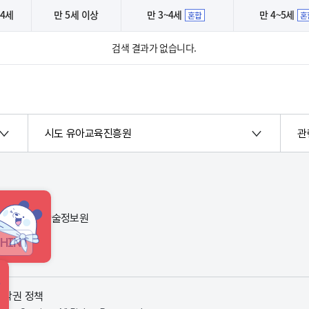
 4세
만 5세 이상
만 3~4세
만 4~5세
혼합
혼
검색 결과가 없습니다.
시도 유아교육진흥원
관
번지) 한국교육학술정보원
HINT
저작권 정책