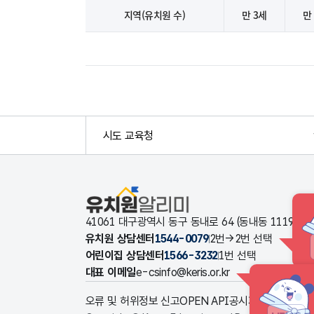
연
령
지역(유치원 수)
만 3세
만
별
학
급
수
전
체
평
균
지
표
에
대
시도 교육청
한
지
역
(
유
치
유치원알리미
원
수
)
41061 대구광역시 동구 동내로 64 (동내동 1119
,
만
유치원 상담센터
1544-0079
2번→2번 선택
3
어린이집 상담센터
1566-3232
1번 선택
세
,
대표 이메일
e-csinfo@keris.or.kr
만
4
세
오류 및 허위정보 신고
OPEN API
공시자료 다운로드
,