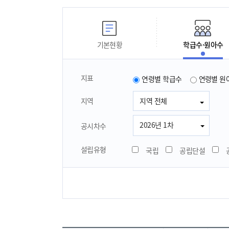
기본현황
학급수·원아수
지표
연령별 학급수
연령별 원
지역 전체
지역
2026년 1차
공시차수
설립유형
국립
공립단설