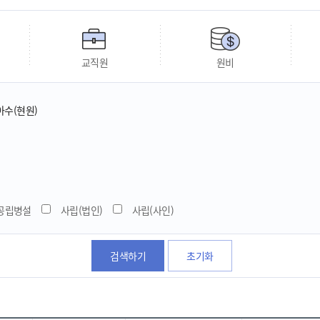
교직원
원비
아수(현원)
공립병설
사립(법인)
사립(사인)
검색하기
초기화