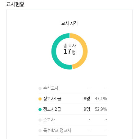
교사현황
교사 자격
총 교사
17
명
수석교사
-
-
정교사1급
8
명
47.1
%
정교사2급
9
명
52.9
%
준교사
-
-
특수학교 정교사
-
-