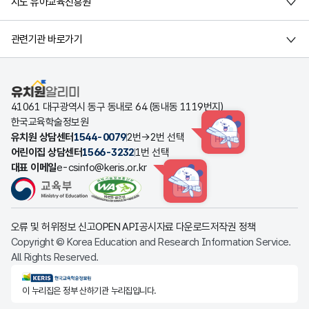
시도 유아교육진흥원
관련기관 바로가기
유치원알리미
41061 대구광역시 동구 동내로 64 (동내동 1119번지)
한국교육학술정보원
유치원 상담센터
1544-0079
2번→2번 선택
HINT
어린이집 상담센터
1566-3232
1번 선택
대표 이메일
e-csinfo@keris.or.kr
HINT
오류 및 허위정보 신고
OPEN API
공시자료 다운로드
저작권 정책
Copyright © Korea Education and Research Information Service.
All Rights Reserved.
KERIS한국교육학술정보원
이 누리집은 정부 산하기관 누리집입니다.