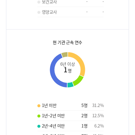
보건교사
-
-
영양교사
-
-
현 기관 근속 연수
6년 이상
1
명
1년 미만
5
명
31.2
%
1년~2년 미만
2
명
12.5
%
2년~4년 미만
1
명
6.2
%