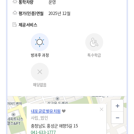
통학차량
운영
평가(인증)연월
2025년 12월
제공서비스
방과후 과정
특수학급
해당없음
내포글로벌유치원
사립_법인
충청남도 홍성군 애향5길 15
041-633-1777