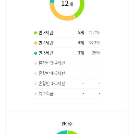
12
개
만 3세반
5
개
41.7
%
만 4세반
4
개
33.3
%
만 5세반
3
개
25
%
혼합반 3~4세반
-
-
혼합반 4~5세반
-
-
혼합반 3~5세반
-
-
특수학급
-
-
원아수