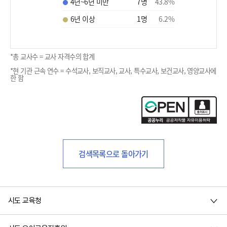
4년~6년 미만
7
명
43.8
%
6년 이상
1
명
6.2
%
*총 교사수 = 교사 자격수의 합계
*현 기관 근속 연수 = 수석교사, 보직교사, 교사, 특수교사, 보건교사, 영양교사에
한 함
검색목록으로 돌아가기
시도 교육청