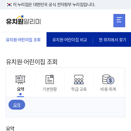
본문 바로가기
주메뉴 바로가
본문 바로가기
이 누리집은 대한민국 공식 전자정부 누리집입니다.
유치원·어린이집 조회
유치원·어린이집 비교
현 위치에서 찾기
유치원·어린이집 조회
요약
기본현황
학급·교육
비용·회계
요약
요약