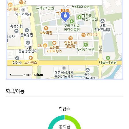
100m
학급/아동
학급수
총 학급