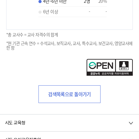
4년~6년 미만
2
명
20
%
6년 이상
-
-
*총 교사수 = 교사 자격수의 합계
*현 기관 근속 연수 = 수석교사, 보직교사, 교사, 특수교사, 보건교사, 영양교사에
한 함
검색목록으로 돌아가기
시도 교육청