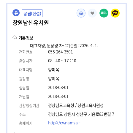
유
공립(단설)
URL
창원남산유치원
기본정보
대표자명, 원장명 자료기준일: 2026. 4. 1.
055-264-3501
전화번호
08 : 40 ~ 17 : 10
운영시간
양미옥
대표자명
양미옥
원장명
2018-03-01
설립일
2018-03-01
개원일
경상남도교육청 / 창원교육지원청
관할행정기관
경상남도 창원시 성산구 가음로83번길 7
주소
http://cwnamsan-k.gne.go.kr
홈페이지