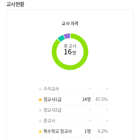
교사현황
교사 자격
총 교사
16
명
수석교사
-
-
정교사1급
14
명
87.5
%
정교사2급
-
-
준교사
-
-
특수학교 정교사
1
명
6.2
%