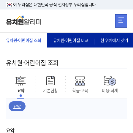
본문 바로가기
주메뉴 바로가
본문 바로가기
이 누리집은 대한민국 공식 전자정부 누리집입니다.
유치원·어린이집 조회
유치원·어린이집 비교
현 위치에서 찾기
유치원·어린이집 조회
요약
기본현황
학급·교육
비용·회계
요약
요약