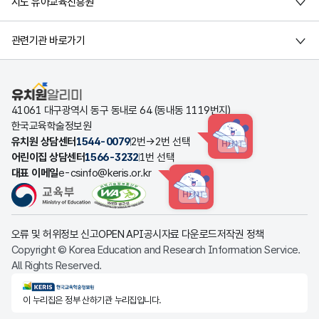
시도 유아교육진흥원
관련기관 바로가기
유치원알리미
41061 대구광역시 동구 동내로 64 (동내동 1119번지)
한국교육학술정보원
유치원 상담센터
1544-0079
2번→2번 선택
HINT
어린이집 상담센터
1566-3232
1번 선택
대표 이메일
e-csinfo@keris.or.kr
HINT
오류 및 허위정보 신고
OPEN API
공시자료 다운로드
저작권 정책
Copyright © Korea Education and Research Information Service.
All Rights Reserved.
KERIS한국교육학술정보원
이 누리집은 정부 산하기관 누리집입니다.