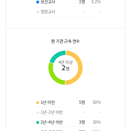
보건교사
1
명
6.2
%
영양교사
-
-
현 기관 근속 연수
4년 이상
2
명
1년 미만
5
명
50
%
1년~2년 미만
-
-
2년~4년 미만
3
명
30
%