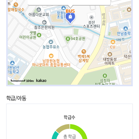
100m
학급/아동
학급수
총 학급