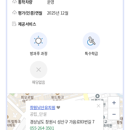
통학차량
운영
평가(인증)연월
2025년 12월
제공서비스
방과후 과정
특수학급
해당없음
창원남산유치원
공립_단설
경상남도 창원시 성산구 가음로83번길 7
055-264-3501