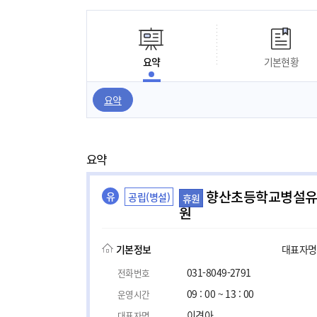
요약
기본현황
요약
요약
향산초등학교병설
유
공립(병설)
휴원
원
기본정보
대표자명, 
031-8049-2791
전화번호
09 : 00 ~ 13 : 00
운영시간
이경아
대표자명