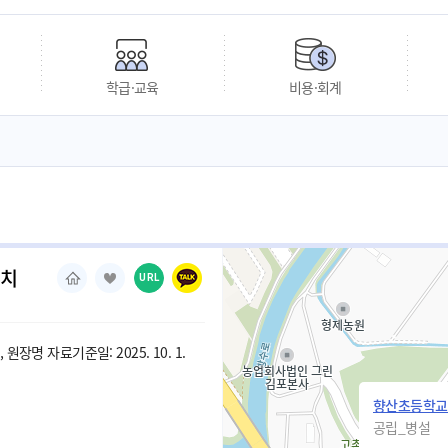
학급·교육
비용·회계
유치
URL
원장명 자료기준일: 2025. 10. 1.
향산초등학교
공립_병설