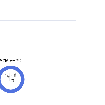
현 기관 근속 연수
4년 이상
1
명
-
-