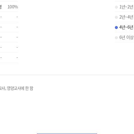
명
100
%
1년~2년
-
-
2년~4년
-
-
4년~6년
-
-
6년 이상
-
-
-
-
교사, 영양교사에 한 함