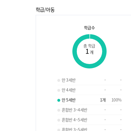
학급/아동
학급수
총 학급
1
개
만 3세반
-
-
만 4세반
-
-
만 5세반
1
개
100
%
혼합반 3~4세반
-
-
혼합반 4~5세반
-
-
혼합반 3~5세반
-
-