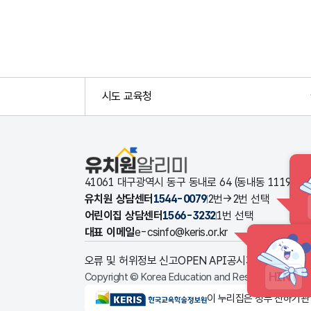
시도 교육청
유치원알리미
41061 대구광역시 동구 동내로 64 (동내동 1119
유치원 상담센터
1544-0079
2번→2번 선택
어린이집 상담센터
1566-3232
1번 선택
대표 이메일
e-csinfo@keris.or.kr
오류 및 허위정보 신고
OPEN API
공시자료 다운로드
HINT
Copyright © Korea Education and Research Informat
KERIS한국교육학술정보원
이 누리집은 정부 산하기관