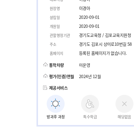
이경아
원장명
2020-09-01
설립일
2020-09-01
개원일
경기도교육청 / 김포교육지원청
관할행정기관
경기도 김포시 상미로10번길 58
주소
등록된 홈페이지가 없습니다.
홈페이지
통학차량
미운영
평가(인증)연월
2024년 12월
제공서비스
방과후 과정
특수학급
해당없음