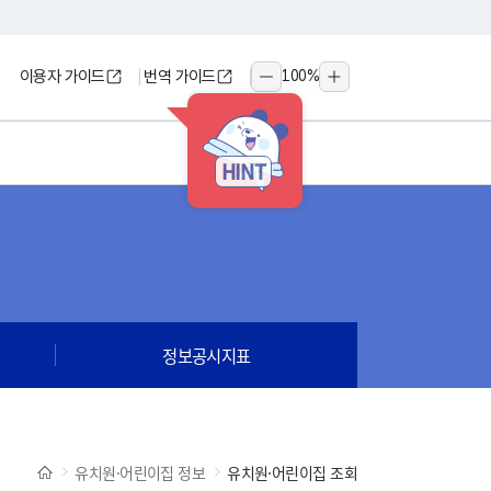
이용자 가이드
번역 가이드
100
%
축소
확대
HINT
정보공시지표
유치원·어린이집 정보
유치원·어린이집 조회