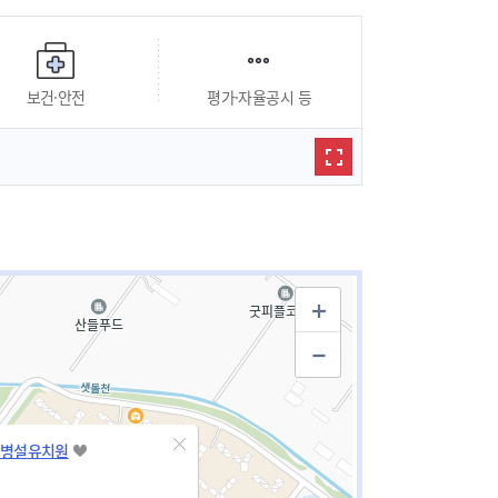
보건·안전
평가·자율공시 등
병설유치원