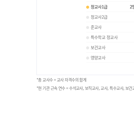
정교사1급
2
정교사2급
준교사
특수학교 정교사
보건교사
영양교사
*총 교사수 = 교사 자격수의 합계
*현 기관 근속 연수 = 수석교사, 보직교사, 교사, 특수교사, 보건