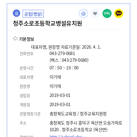
유
공립(병설)
URL
청주소로초등학교병설유치원
기본정보
대표자명, 원장명 자료기준일: 2026. 4. 1.
043-279-0681
전화번호
(팩스 : 043-279-0680)
07 : 50 ~ 19 : 00
운영시간
이기태
대표자명
이기태
원장명
2019-03-01
설립일
2019-03-01
개원일
충청북도교육청 / 청주교육지원청
관할행정기관
충청북도 청주시 흥덕구 옥산면 오송가락로
주소
1020 . 청주소로초등학교 (옥산면)
http://school.cbe.go.kr/cjsoro