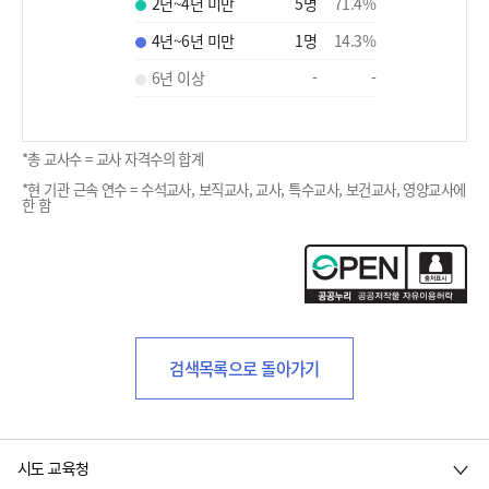
2년~4년 미만
5
명
71.4
%
4년~6년 미만
1
명
14.3
%
6년 이상
-
-
*총 교사수 = 교사 자격수의 합계
*현 기관 근속 연수 = 수석교사, 보직교사, 교사, 특수교사, 보건교사, 영양교사에
한 함
검색목록으로 돌아가기
시도 교육청