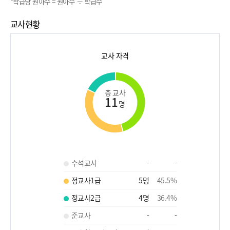
*학급당 원아수 = 원아수 ÷ 학급수
교사현황
교사 자격
총 교사
11
명
수석교사
-
-
정교사1급
5
명
45.5
%
정교사2급
4
명
36.4
%
준교사
-
-