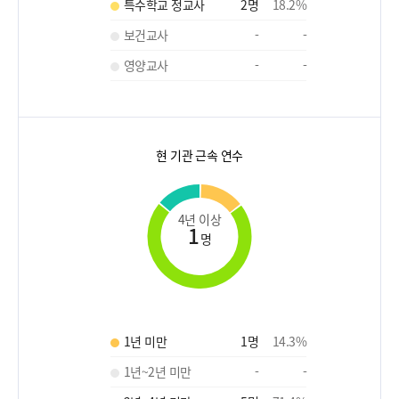
특수학교 정교사
2
명
18.2
%
보건교사
-
-
영양교사
-
-
현 기관 근속 연수
4년 이상
1
명
1년 미만
1
명
14.3
%
1년~2년 미만
-
-