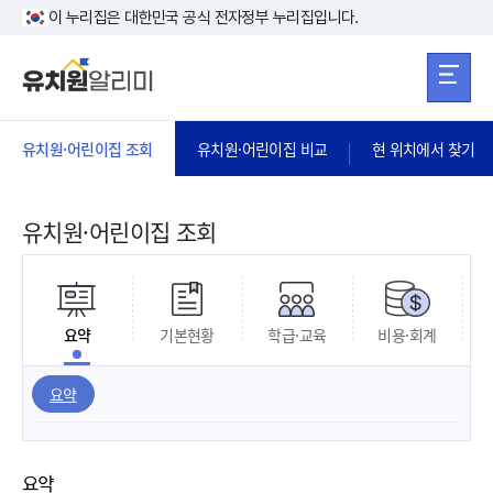
본문 바로가기
주메뉴 바로가
본문 바로가기
이 누리집은 대한민국 공식 전자정부 누리집입니다.
유치원·어린이집 조회
유치원·어린이집 비교
현 위치에서 찾기
유치원·어린이집 조회
요약
기본현황
학급·교육
비용·회계
요약
요약