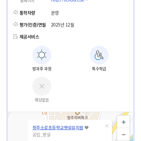
홈페이지
통학차량
운영
평가(인증)연월
2025년 12월
제공서비스
방과후 과정
특수학급
해당없음
청주소로초등학교병설유치원
공립_병설