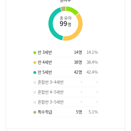
총 유아
99
명
만 3세반
14
명
14.1
%
만 4세반
38
명
38.4
%
만 5세반
42
명
42.4
%
혼합반 3~4세반
-
-
혼합반 4~5세반
-
-
혼합반 3~5세반
-
-
특수학급
5
명
5.1
%