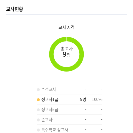
교사현황
교사 자격
총 교사
9
명
수석교사
-
-
정교사1급
9
명
100
%
정교사2급
-
-
준교사
-
-
특수학교 정교사
-
-