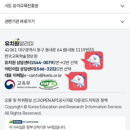
시도 유아교육진흥원
관련기관 바로가기
유치원알리미
41061 대구광역시 동구 동내로 64 (동내동 1119번지)
한국교육학술정보원
유치원 상담센터
1544-0079
2번→2번 선택
HINT
어린이집 상담센터
1566-3232
1번 선택
대표 이메일
e-csinfo@keris.or.kr
HINT
오류 및 허위정보 신고
OPEN API
공시자료 다운로드
저작권 정책
Copyright © Korea Education and Research Information Service.
All Rights Reserved.
KERIS한국교육학술정보원
이 누리집은 정부 산하기관 누리집입니다.