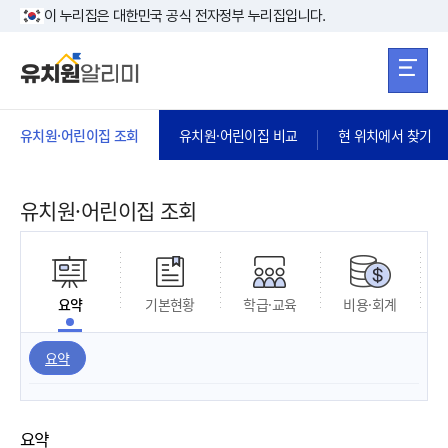
본문 바로가기
주메뉴 바로가
본문 바로가기
이 누리집은 대한민국 공식 전자정부 누리집입니다.
유치원·어린이집 조회
유치원·어린이집 비교
현 위치에서 찾기
유치원·어린이집 조회
요약
기본현황
학급·교육
비용·회계
요약
요약