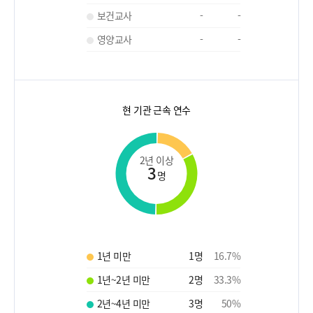
보건교사
-
-
영양교사
-
-
현 기관 근속 연수
2년 이상
3
명
1년 미만
1
명
16.7
%
1년~2년 미만
2
명
33.3
%
2년~4년 미만
3
명
50
%