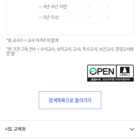
4년~6년 미만
-
-
6년 이상
-
-
*총 교사수 = 교사 자격수의 합계
*현 기관 근속 연수 = 수석교사, 보직교사, 교사, 특수교사, 보건교사, 영양교사에
한 함
검색목록으로 돌아가기
시도 교육청