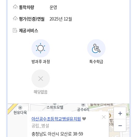
통학차량
운영
평가(인증)연월
2025년 12월
제공서비스
방과후 과정
특수학급
해당없음
아산공수초등학교병설유치원
공립_병설
충청남도 아산시 모산로 38-59