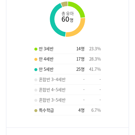
총 유아
60
명
만 3세반
14
명
23.3
%
만 4세반
17
명
28.3
%
만 5세반
25
명
41.7
%
혼합반 3~4세반
-
-
혼합반 4~5세반
-
-
혼합반 3~5세반
-
-
특수학급
4
명
6.7
%