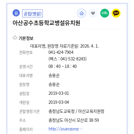
유
공립(병설)
URL
아산공수초등학교병설유치원
기본정보
대표자명, 원장명 자료기준일: 2026. 4. 1.
041-424-7904
전화번호
(팩스 : 041-532-8243)
08 : 40 ~ 18 : 40
운영시간
송용순
대표자명
송용순
원장명
2019-03-01
설립일
2019-03-04
개원일
충청남도교육청 / 아산교육지원청
관할행정기관
충청남도 아산시 모산로 38-59
주소
http://asangongsucho.cnees.kr/main.do
홈페이지