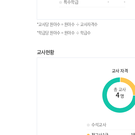
특수학급
-
-
*교사당 원아수 = 원아수 ÷ 교사자격수
*학급당 원아수 = 원아수 ÷ 학급수
교사현황
교사 자격
총 교사
4
명
수석교사
정교사1급
1