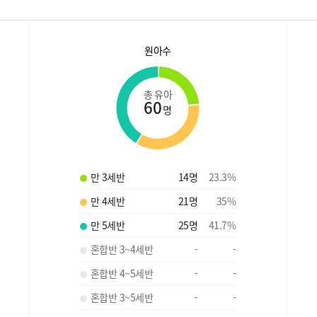
원아수
총 유아
60
명
만 3세반
14
명
23.3
%
만 4세반
21
명
35
%
만 5세반
25
명
41.7
%
혼합반 3~4세반
-
-
혼합반 4~5세반
-
-
혼합반 3~5세반
-
-