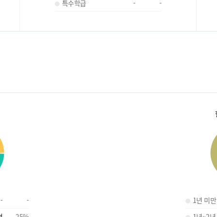
특수학급
-
-
-
-
1년 미만
명
25
%
1년~2년