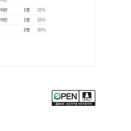
 미만
1
명
25
%
 미만
1
명
25
%
2
명
50
%