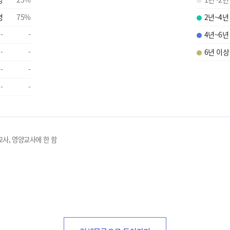
명
75
%
2년~4년
-
-
4년~6년
-
-
6년 이상
-
-
-
-
교사, 영양교사에 한 함