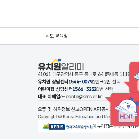
시도 교육청
유치원알리미
41061 대구광역시 동구 동내로 64 (동내동 1119
유치원 상담센터
1544-0079
2번→2번 선택
어린이집 상담센터
1566-3232
1번 선택
대표 이메일
e-csinfo@keris.or.kr
오류 및 허위정보 신고
OPEN API
공시자료 다운로드
HINT
Copyright © Korea Education and Research Informat
KERIS한국교육학술정보원
이 누리집은 정부 산하기관