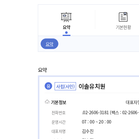
요약
기본현황
요약
요약
이솔유치원
유
사립(사인)
기본정보
대표자명,
.02-2606-3181
(팩스 : 02-2606
전화번호
07 : 00 ~ 20 : 00
운영시간
김수진
대표자명