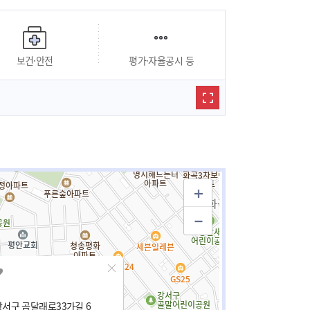
보건·안전
평가·자율공시 등
서구 곰달래로33가길 6