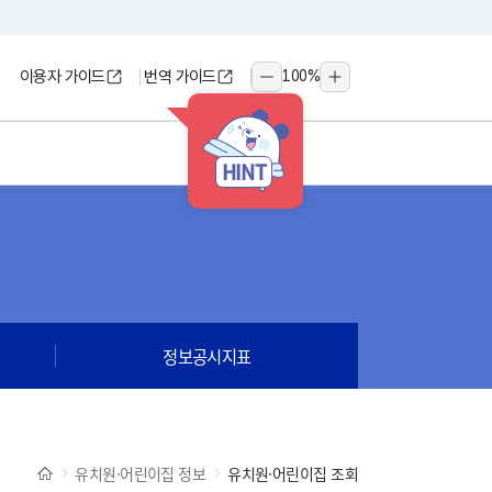
이용자 가이드
번역 가이드
100
%
축소
확대
HINT
정보공시지표
유치원·어린이집 정보
유치원·어린이집 조회