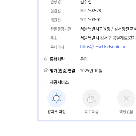
김수진
원장명
2017-02-28
설립일
2017-03-01
개원일
서울특별시교육청 / 강서양천교
관할행정기관
서울특별시 강서구 곰달래로33가
주소
https://e-sol.kidsnote.ac
홈페이지
통학차량
운영
평가(인증)연월
2025년 10월
제공서비스
방과후 과정
특수학급
해당없음