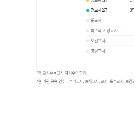
정교사2급
3
준교사
특수학교 정교사
보건교사
영양교사
*총 교사수 = 교사 자격수의 합계
*현 기관 근속 연수 = 수석교사, 보직교사, 교사, 특수교사, 보건