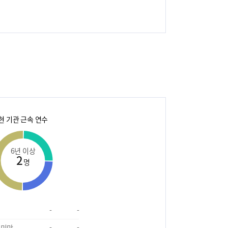
현 기관 근속 연수
6년 이상
2
명
-
-
 미만
-
-