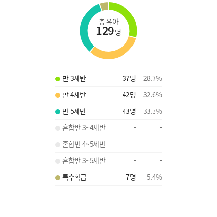
총 유아
129
명
만 3세반
37
명
28.7
%
만 4세반
42
명
32.6
%
만 5세반
43
명
33.3
%
혼합반 3~4세반
-
-
혼합반 4~5세반
-
-
혼합반 3~5세반
-
-
특수학급
7
명
5.4
%