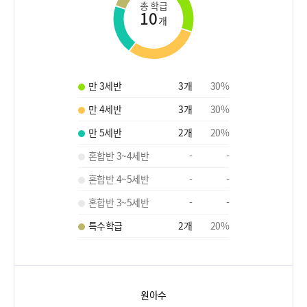
총 학급
10
개
만 3세반
3
개
30
%
만 4세반
3
개
30
%
만 5세반
2
개
20
%
혼합반 3~4세반
-
-
혼합반 4~5세반
-
-
혼합반 3~5세반
-
-
특수학급
2
개
20
%
원아수