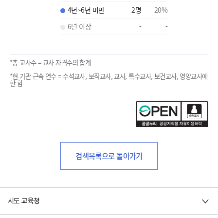
4년~6년 미만
2
명
20
%
6년 이상
-
-
*총 교사수 = 교사 자격수의 합계
*현 기관 근속 연수 = 수석교사, 보직교사, 교사, 특수교사, 보건교사, 영양교사에
한 함
검색목록으로 돌아가기
시도 교육청