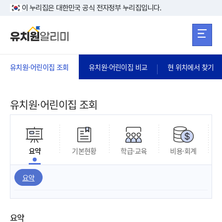
본문 바로가기
주메뉴 바로가
본문 바로가기
이 누리집은 대한민국 공식 전자정부 누리집입니다.
유치원·어린이집 조회
유치원·어린이집 비교
현 위치에서 찾기
유치원·어린이집 조회
요약
기본현황
학급·교육
비용·회계
요약
요약