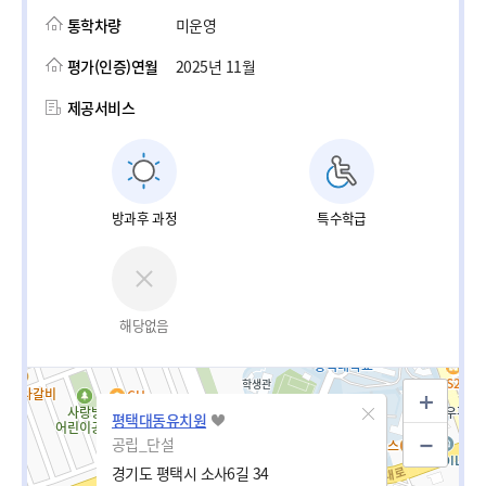
통학차량
미운영
평가(인증)연월
2025년 11월
제공서비스
방과후 과정
특수학급
해당없음
평택대동유치원
공립_단설
경기도 평택시 소사6길 34