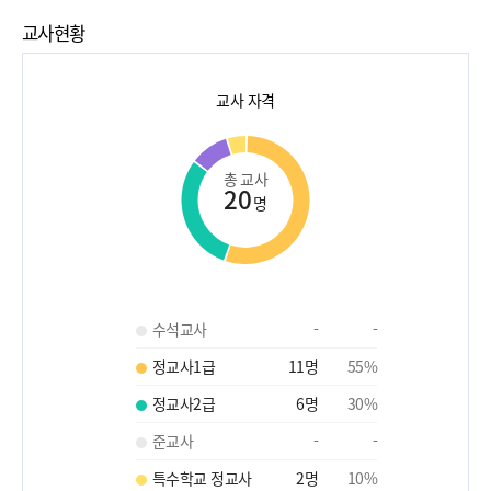
교사현황
교사 자격
총 교사
20
명
수석교사
-
-
정교사1급
11
명
55
%
정교사2급
6
명
30
%
준교사
-
-
특수학교 정교사
2
명
10
%