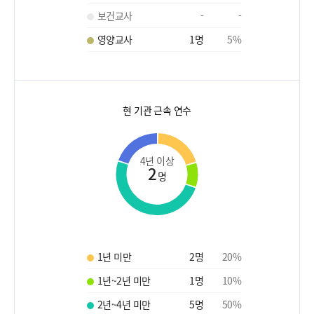
보건교사
-
-
영양교사
1
명
5
%
현 기관 근속 연수
4년 이상
2
명
1년 미만
2
명
20
%
1년~2년 미만
1
명
10
%
2년~4년 미만
5
명
50
%