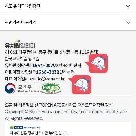
시도 유아교육진흥원
관련기관 바로가기
유치원알리미
41061 대구광역시 동구 동내로 64 (동내동 1119번지)
한국교육학술정보원
유치원 상담센터
1544-0079
2번→2번 선택
HINT
어린이집 상담센터
1566-3232
1번 선택
대표 이메일
e-csinfo@keris.or.kr
HINT
오류 및 허위정보 신고
OPEN API
공시자료 다운로드
저작권 정책
Copyright © Korea Education and Research Information Service.
All Rights Reserved.
KERIS한국교육학술정보원
이 누리집은 정부 산하기관 누리집입니다.