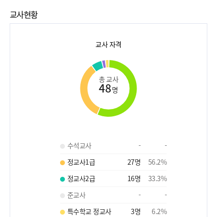
교사현황
교사 자격
총 교사
48
명
수석교사
-
-
정교사1급
27
명
56.2
%
정교사2급
16
명
33.3
%
준교사
-
-
특수학교 정교사
3
명
6.2
%