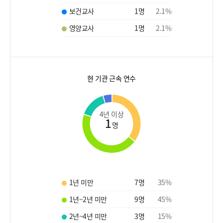
보건교사
1
명
2.1
%
영양교사
1
명
2.1
%
현 기관 근속 연수
4년 이상
1
명
1년 미만
7
명
35
%
1년~2년 미만
9
명
45
%
2년~4년 미만
3
명
15
%