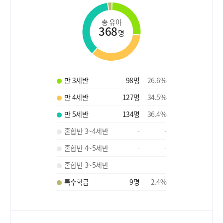
총 유아
368
명
만 3세반
98
명
26.6
%
만 4세반
127
명
34.5
%
만 5세반
134
명
36.4
%
혼합반 3~4세반
-
-
혼합반 4~5세반
-
-
혼합반 3~5세반
-
-
특수학급
9
명
2.4
%