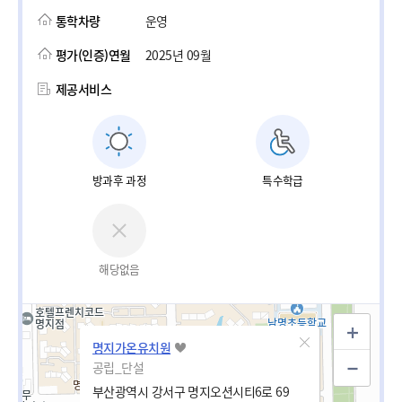
통학차량
운영
평가(인증)연월
2025년 09월
제공서비스
방과후 과정
특수학급
해당없음
명지가온유치원
공립_단설
부산광역시 강서구 명지오션시티6로 69