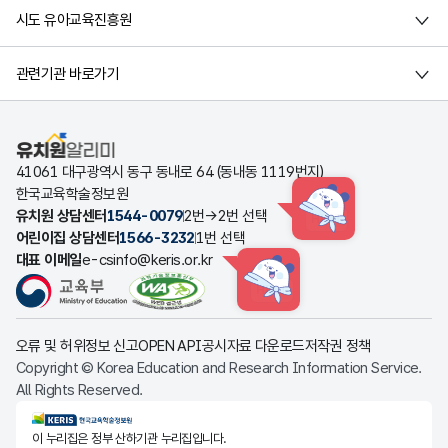
시도 유아교육진흥원
관련기관 바로가기
유치원알리미
41061 대구광역시 동구 동내로 64 (동내동 1119번지)
한국교육학술정보원
유치원 상담센터
1544-0079
2번→2번 선택
HINT
어린이집 상담센터
1566-3232
1번 선택
대표 이메일
e-csinfo@keris.or.kr
HINT
오류 및 허위정보 신고
OPEN API
공시자료 다운로드
저작권 정책
Copyright © Korea Education and Research Information Service.
All Rights Reserved.
KERIS한국교육학술정보원
이 누리집은 정부 산하기관 누리집입니다.