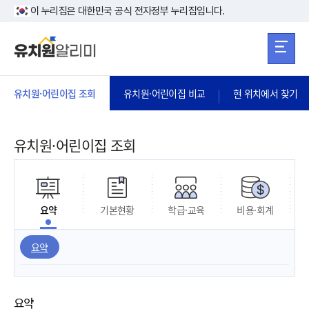
본문 바로가기
주메뉴 바로가
본문 바로가기
이 누리집은 대한민국 공식 전자정부 누리집입니다.
유치원·어린이집 조회
유치원·어린이집 비교
현 위치에서 찾기
유치원·어린이집 조회
요약
기본현황
학급·교육
비용·회계
요약
요약