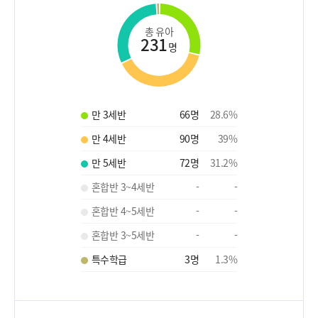
총 유아
231
명
만 3세반
66
명
28.6
%
만 4세반
90
명
39
%
만 5세반
72
명
31.2
%
혼합반 3~4세반
-
-
혼합반 4~5세반
-
-
혼합반 3~5세반
-
-
특수학급
3
명
1.3
%