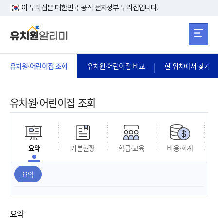
본문 바로가기
주메뉴 바로가
본문 바로가기
이 누리집은 대한민국 공식 전자정부 누리집입니다.
유치원·어린이집 조회
유치원·어린이집 비교
현 위치에서 찾기
유치원·어린이집 조회
요약
기본현황
학급·교육
비용·회계
요약
요약