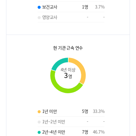
보건교사
1
명
3.7
%
영양교사
-
-
현 기관 근속 연수
4년 이상
3
명
1년 미만
5
명
33.3
%
1년~2년 미만
-
-
2년~4년 미만
7
명
46.7
%