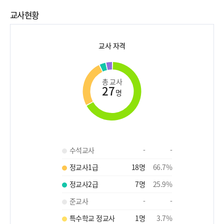
교사현황
교사 자격
총 교사
27
명
수석교사
-
-
정교사1급
18
명
66.7
%
정교사2급
7
명
25.9
%
준교사
-
-
특수학교 정교사
1
명
3.7
%