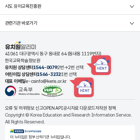
시도 유아교육진흥원
관련기관 바로가기
유치원알리미
41061 대구광역시 동구 동내로 64 (동내동 1119번지)
한국교육학술정보원
유치원 상담센터
1544-0079
2번→2번 선택
HINT
어린이집 상담센터
1566-3232
1번 선택
대표 이메일
e-csinfo@keris.or.kr
HINT
오류 및 허위정보 신고
OPEN API
공시자료 다운로드
저작권 정책
Copyright © Korea Education and Research Information Service.
All Rights Reserved.
KERIS한국교육학술정보원
이 누리집은 정부 산하기관 누리집입니다.