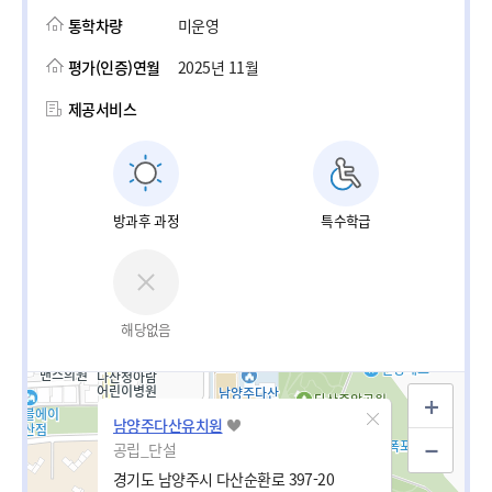
통학차량
미운영
평가(인증)연월
2025년 11월
제공서비스
방과후 과정
특수학급
해당없음
남양주다산유치원
공립_단설
경기도 남양주시 다산순환로 397-20