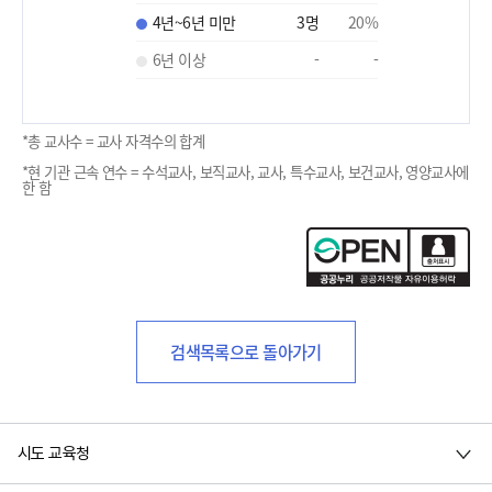
4년~6년 미만
3
명
20
%
6년 이상
-
-
*총 교사수 = 교사 자격수의 합계
*현 기관 근속 연수 = 수석교사, 보직교사, 교사, 특수교사, 보건교사, 영양교사에
한 함
검색목록으로 돌아가기
시도 교육청