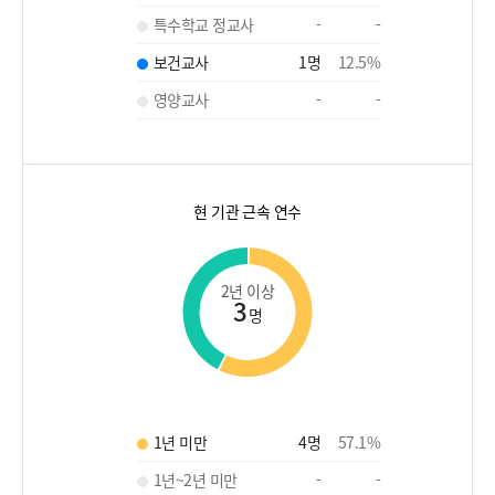
특수학교 정교사
-
-
보건교사
1
명
12.5
%
영양교사
-
-
현 기관 근속 연수
2년 이상
3
명
1년 미만
4
명
57.1
%
1년~2년 미만
-
-