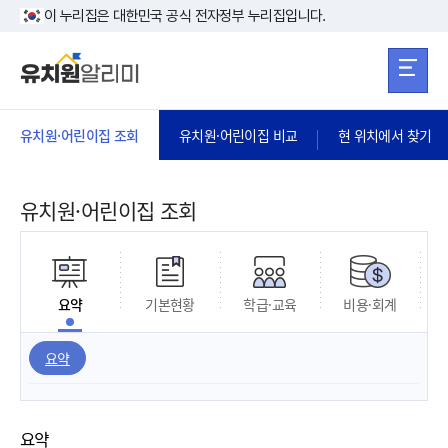
본문 바로가기
주메뉴 바로가
본문 바로가기
이 누리집은 대한민국 공식 전자정부 누리집입니다.
유치원·어린이집 조회
유치원·어린이집 비교
현 위치에서 찾기
유치원·어린이집 조회
요약
기본현황
학급·교육
비용·회계
요약
요약