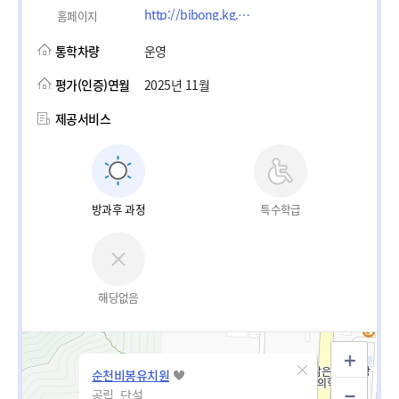
http://bibong.kg.jne.kr
홈페이지
통학차량
운영
평가(인증)연월
2025년 11월
제공서비스
방과후 과정
특수학급
해당없음
순천비봉유치원
공립_단설