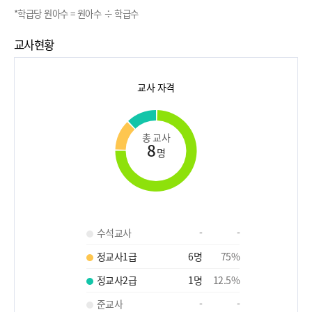
*학급당 원아수 = 원아수 ÷ 학급수
교사현황
교사 자격
총 교사
8
명
수석교사
-
-
정교사1급
6
명
75
%
정교사2급
1
명
12.5
%
준교사
-
-