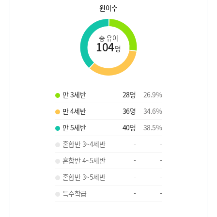
원아수
총 유아
104
명
만 3세반
28
명
26.9
%
만 4세반
36
명
34.6
%
만 5세반
40
명
38.5
%
혼합반 3~4세반
-
-
혼합반 4~5세반
-
-
혼합반 3~5세반
-
-
특수학급
-
-