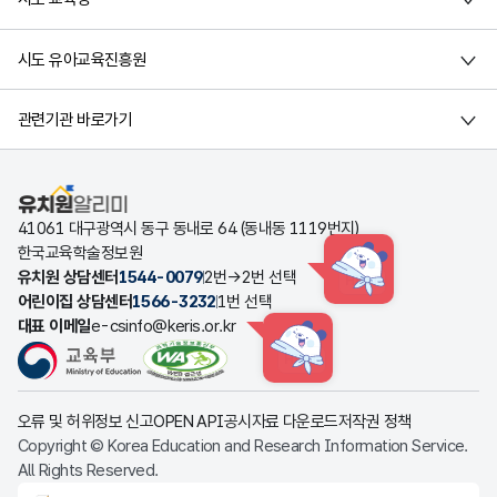
시도 유아교육진흥원
관련기관 바로가기
유치원알리미
41061 대구광역시 동구 동내로 64 (동내동 1119번지)
한국교육학술정보원
유치원 상담센터
1544-0079
2번→2번 선택
HINT
어린이집 상담센터
1566-3232
1번 선택
대표 이메일
e-csinfo@keris.or.kr
HINT
오류 및 허위정보 신고
OPEN API
공시자료 다운로드
저작권 정책
Copyright © Korea Education and Research Information Service.
All Rights Reserved.