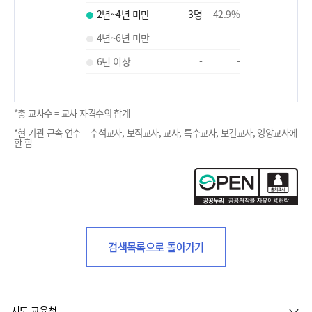
2년~4년 미만
3
명
42.9
%
4년~6년 미만
-
-
6년 이상
-
-
*총 교사수 = 교사 자격수의 합계
*현 기관 근속 연수 = 수석교사, 보직교사, 교사, 특수교사, 보건교사, 영양교사에
한 함
검색목록으로 돌아가기
시도 교육청