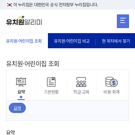
본문 바로가기
주메뉴 바로가
본문 바로가기
이 누리집은 대한민국 공식 전자정부 누리집입니다.
유치원·어린이집 조회
유치원·어린이집 비교
현 위치에서 찾기
유치원·어린이집 조회
요약
기본현황
학급·교육
비용·회계
요약
요약