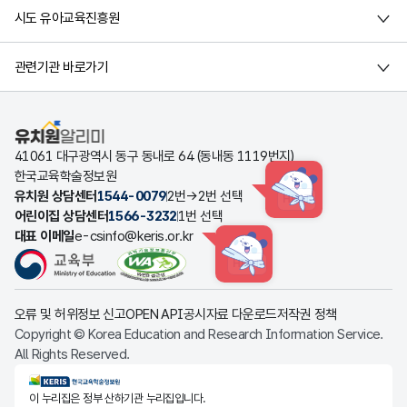
시도 유아교육진흥원
관련기관 바로가기
유치원알리미
41061 대구광역시 동구 동내로 64 (동내동 1119번지)
한국교육학술정보원
유치원 상담센터
1544-0079
2번→2번 선택
HINT
어린이집 상담센터
1566-3232
1번 선택
대표 이메일
e-csinfo@keris.or.kr
HINT
오류 및 허위정보 신고
OPEN API
공시자료 다운로드
저작권 정책
Copyright © Korea Education and Research Information Service.
All Rights Reserved.
KERIS한국교육학술정보원
이 누리집은 정부 산하기관 누리집입니다.