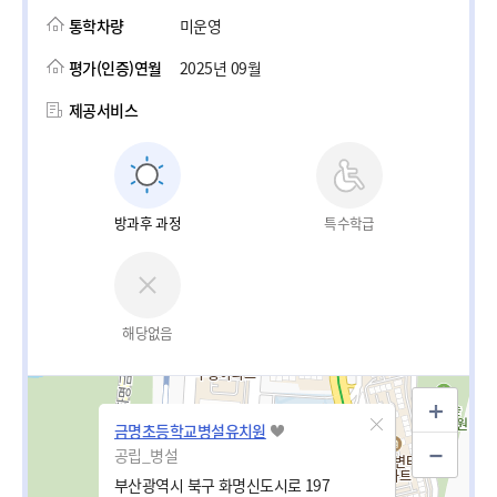
통학차량
미운영
평가(인증)연월
2025년 09월
제공서비스
방과후 과정
특수학급
해당없음
금명초등학교병설유치원
공립_병설
부산광역시 북구 화명신도시로 197