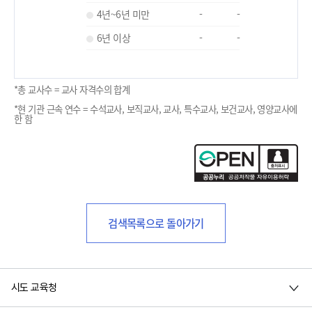
4년~6년 미만
-
-
6년 이상
-
-
*총 교사수 = 교사 자격수의 합계
*현 기관 근속 연수 = 수석교사, 보직교사, 교사, 특수교사, 보건교사, 영양교사에
한 함
검색목록으로 돌아가기
시도 교육청