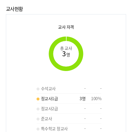
교사현황
교사 자격
총 교사
3
명
수석교사
-
-
정교사1급
3
명
100
%
정교사2급
-
-
준교사
-
-
특수학교 정교사
-
-