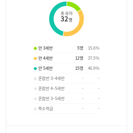
총 유아
32
명
만 3세반
5
명
15.6
%
만 4세반
12
명
37.5
%
만 5세반
15
명
46.9
%
혼합반 3~4세반
-
-
혼합반 4~5세반
-
-
혼합반 3~5세반
-
-
특수학급
-
-