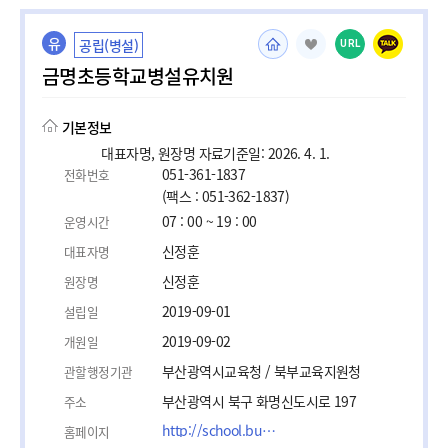
유
공립(병설)
URL
금명초등학교병설유치원
기본정보
대표자명, 원장명 자료기준일: 2026. 4. 1.
051-361-1837
전화번호
(팩스 : 051-362-1837)
07 : 00 ~ 19 : 00
운영시간
신정훈
대표자명
신정훈
원장명
2019-09-01
설립일
2019-09-02
개원일
부산광역시교육청 / 북부교육지원청
관할행정기관
부산광역시 북구 화명신도시로 197
주소
http://school.busanedu.net/geummyeong-k
홈페이지