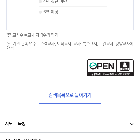
4년~6년 미만
-
-
6년 이상
-
-
*총 교사수 = 교사 자격수의 합계
*현 기관 근속 연수 = 수석교사, 보직교사, 교사, 특수교사, 보건교사, 영양교사에
한 함
검색목록으로 돌아가기
시도 교육청