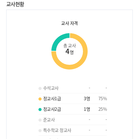
교사현황
교사 자격
총 교사
4
명
수석교사
-
-
정교사1급
3
명
75
%
정교사2급
1
명
25
%
준교사
-
-
특수학교 정교사
-
-