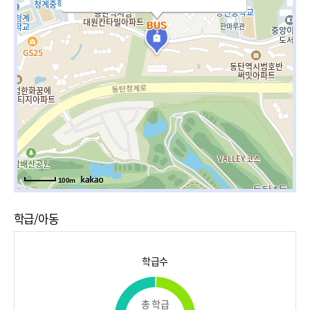
100m
학급/아동
학급수
총 학급