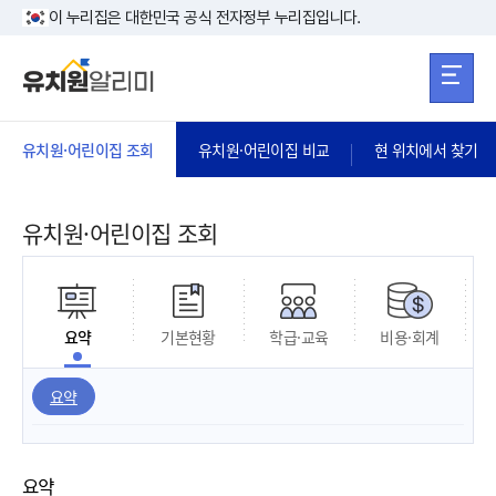
본문 바로가기
주메뉴 바로가
본문 바로가기
이 누리집은 대한민국 공식 전자정부 누리집입니다.
유치원·어린이집 조회
유치원·어린이집 비교
현 위치에서 찾기
유치원·어린이집 조회
요약
기본현황
학급·교육
비용·회계
요약
요약