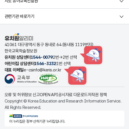
시도 유아교육진흥원
관련기관 바로가기
유치원알리미
41061 대구광역시 동구 동내로 64 (동내동 1119번지)
한국교육학술정보원
유치원 상담센터
1544-0079
2번→2번 선택
HINT
어린이집 상담센터
1566-3232
1번 선택
대표 이메일
e-csinfo@keris.or.kr
HINT
오류 및 허위정보 신고
OPEN API
공시자료 다운로드
저작권 정책
Copyright © Korea Education and Research Information Service.
All Rights Reserved.
KERIS한국교육학술정보원
이 누리집은 정부 산하기관 누리집입니다.