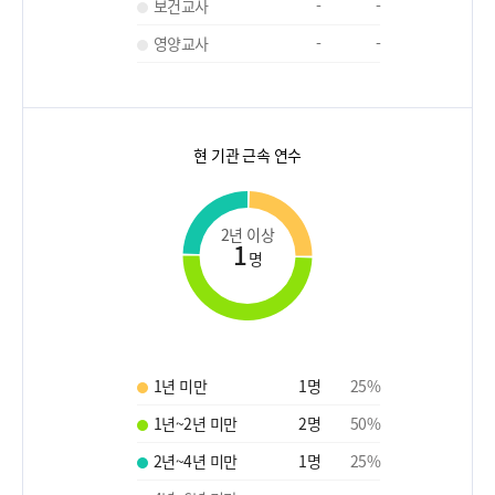
보건교사
-
-
영양교사
-
-
현 기관 근속 연수
2년 이상
1
명
1년 미만
1
명
25
%
1년~2년 미만
2
명
50
%
2년~4년 미만
1
명
25
%