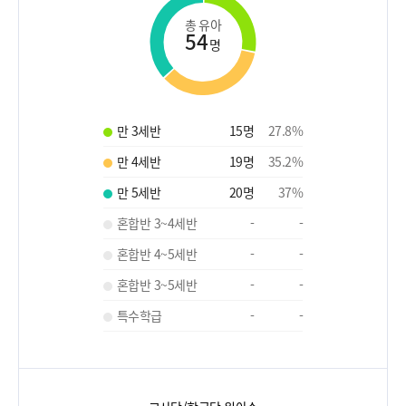
총 유아
54
명
만 3세반
15
명
27.8
%
만 4세반
19
명
35.2
%
만 5세반
20
명
37
%
혼합반 3~4세반
-
-
혼합반 4~5세반
-
-
혼합반 3~5세반
-
-
특수학급
-
-