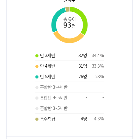
총 유아
93
명
만 3세반
32
명
34.4
%
만 4세반
31
명
33.3
%
만 5세반
26
명
28
%
혼합반 3~4세반
-
-
혼합반 4~5세반
-
-
혼합반 3~5세반
-
-
특수학급
4
명
4.3
%