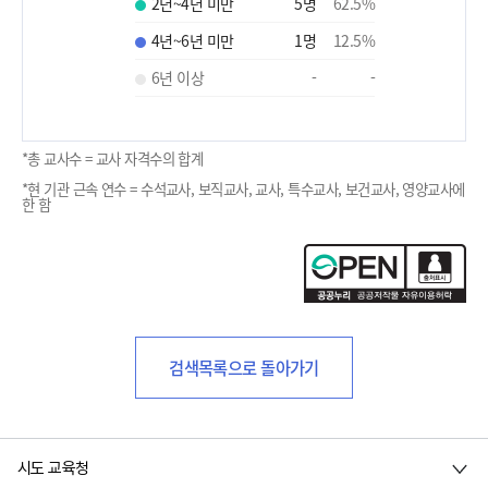
2년~4년 미만
5
명
62.5
%
4년~6년 미만
1
명
12.5
%
6년 이상
-
-
*총 교사수 = 교사 자격수의 합계
*현 기관 근속 연수 = 수석교사, 보직교사, 교사, 특수교사, 보건교사, 영양교사에
한 함
검색목록으로 돌아가기
시도 교육청