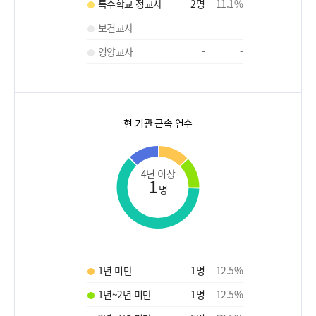
특수학교 정교사
2
명
11.1
%
보건교사
-
-
영양교사
-
-
현 기관 근속 연수
4년 이상
1
명
1년 미만
1
명
12.5
%
1년~2년 미만
1
명
12.5
%