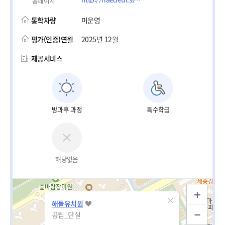
홈페이지
통학차량
미운영
평가(인증)연월
2025년 12월
제공서비스
방과후 과정
특수학급
해당없음
해들유치원
공립_단설