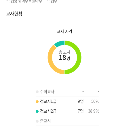
*학급당 원아수 = 원아수 ÷ 학급수
교사현황
교사 자격
총 교사
18
명
수석교사
-
-
정교사1급
9
명
50
%
정교사2급
7
명
38.9
%
준교사
-
-