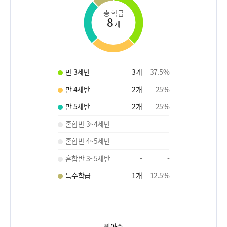
총 학급
8
개
만 3세반
3
개
37.5
%
만 4세반
2
개
25
%
만 5세반
2
개
25
%
혼합반 3~4세반
-
-
혼합반 4~5세반
-
-
혼합반 3~5세반
-
-
특수학급
1
개
12.5
%
원아수