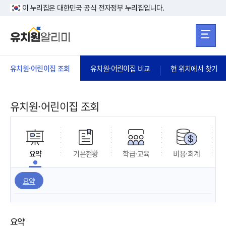
본문 바로가기
주메뉴 바로가
본문 바로가기
이 누리집은 대한민국 공식 전자정부 누리집입니다.
유치원·어린이집 조회
유치원·어린이집 비교
현 위치에서 찾기
유치원·어린이집 조회
요약
기본현황
학급·교육
비용·회계
요약
요약