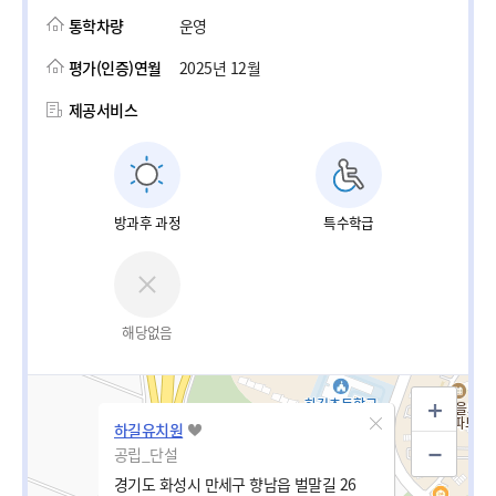
통학차량
운영
평가(인증)연월
2025년 12월
제공서비스
방과후 과정
특수학급
해당없음
하길유치원
공립_단설
경기도 화성시 만세구 향남읍 벌말길 26