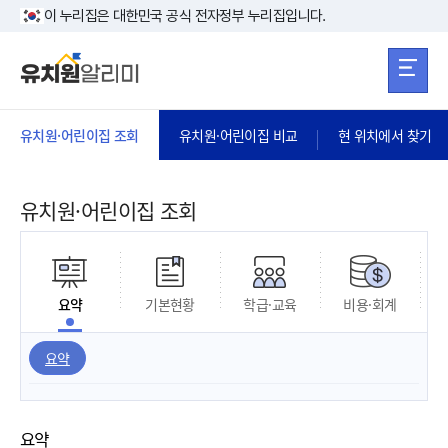
본문 바로가기
주메뉴 바로가
본문 바로가기
이 누리집은 대한민국 공식 전자정부 누리집입니다.
유치원·어린이집 조회
유치원·어린이집 비교
현 위치에서 찾기
유치원·어린이집 조회
요약
기본현황
학급·교육
비용·회계
요약
요약