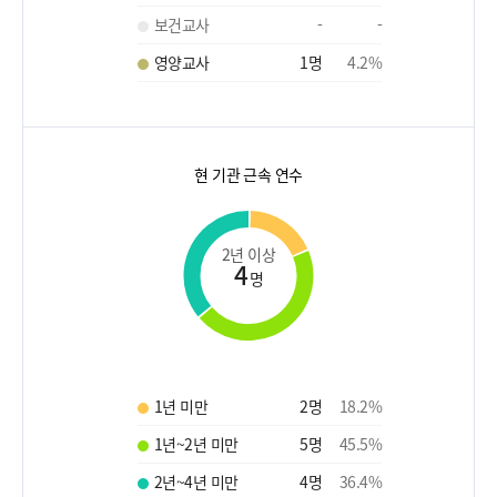
보건교사
-
-
영양교사
1
명
4.2
%
현 기관 근속 연수
2년 이상
4
명
1년 미만
2
명
18.2
%
1년~2년 미만
5
명
45.5
%
2년~4년 미만
4
명
36.4
%