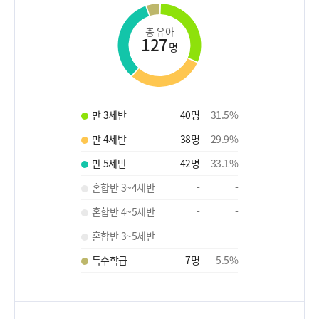
총 유아
127
명
만 3세반
40
명
31.5
%
만 4세반
38
명
29.9
%
만 5세반
42
명
33.1
%
혼합반 3~4세반
-
-
혼합반 4~5세반
-
-
혼합반 3~5세반
-
-
특수학급
7
명
5.5
%