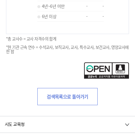
4년~6년 미만
-
-
6년 이상
-
-
*총 교사수 = 교사 자격수의 합계
*현 기관 근속 연수 = 수석교사, 보직교사, 교사, 특수교사, 보건교사, 영양교사에
한 함
검색목록으로 돌아가기
시도 교육청