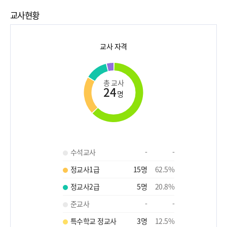
교사현황
교사 자격
총 교사
24
명
수석교사
-
-
정교사1급
15
명
62.5
%
정교사2급
5
명
20.8
%
준교사
-
-
특수학교 정교사
3
명
12.5
%