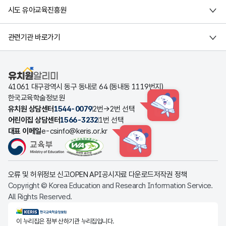
시도 유아교육진흥원
관련기관 바로가기
유치원알리미
41061 대구광역시 동구 동내로 64 (동내동 1119번지)
한국교육학술정보원
유치원 상담센터
1544-0079
2번→2번 선택
HINT
어린이집 상담센터
1566-3232
1번 선택
대표 이메일
e-csinfo@keris.or.kr
HINT
오류 및 허위정보 신고
OPEN API
공시자료 다운로드
저작권 정책
Copyright © Korea Education and Research Information Service.
All Rights Reserved.
KERIS한국교육학술정보원
이 누리집은 정부 산하기관 누리집입니다.