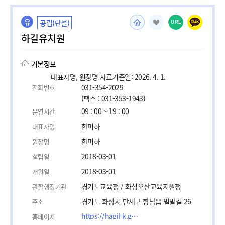
유
공립(단설)
URL
하길유치원
기본정보
대표자명, 원장명 자료기준일: 2026. 4. 1.
031-354-2029
전화번호
(팩스 : 031-353-1943)
09 : 00 ~ 19 : 00
운영시간
한미하
대표자명
한미하
원장명
2018-03-01
설립일
2018-03-01
개원일
경기도교육청 / 화성오산교육지원청
관할행정기관
경기도 화성시 만세구 향남읍 벌말길 26
주소
https://hagil-k.goehs.kr
홈페이지