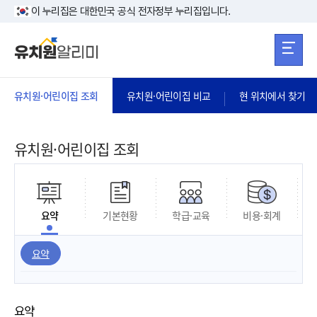
본문 바로가기
주메뉴 바로가
본문 바로가기
이 누리집은 대한민국 공식 전자정부 누리집입니다.
유치원·어린이집 조회
유치원·어린이집 비교
현 위치에서 찾기
유치원·어린이집 조회
요약
기본현황
학급·교육
비용·회계
요약
요약