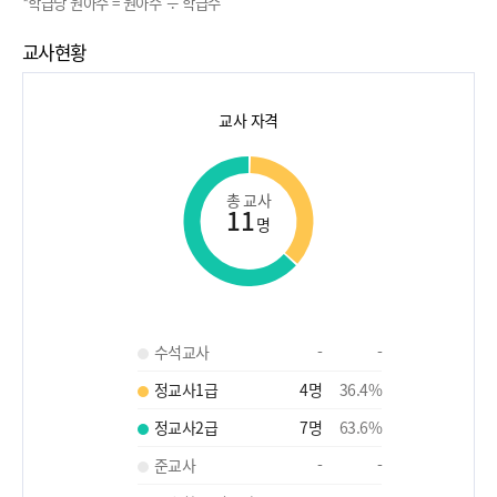
*학급당 원아수 = 원아수 ÷ 학급수
교사현황
교사 자격
총 교사
11
명
수석교사
-
-
정교사1급
4
명
36.4
%
정교사2급
7
명
63.6
%
준교사
-
-