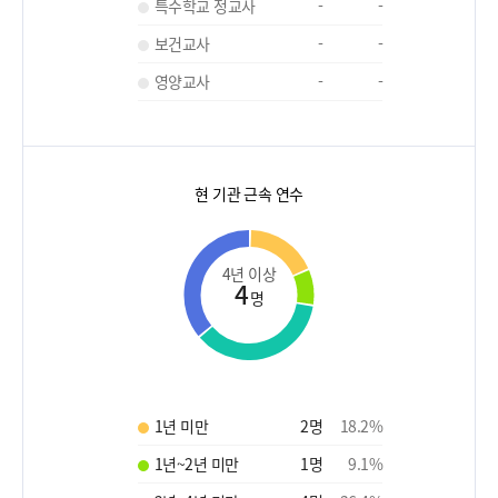
특수학교 정교사
-
-
보건교사
-
-
영양교사
-
-
현 기관 근속 연수
4년 이상
4
명
1년 미만
2
명
18.2
%
1년~2년 미만
1
명
9.1
%