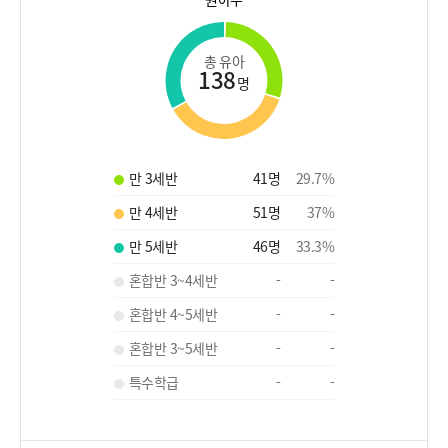
총 유아
138
명
만 3세반
41
명
29.7
%
만 4세반
51
명
37
%
만 5세반
46
명
33.3
%
혼합반 3~4세반
-
-
혼합반 4~5세반
-
-
혼합반 3~5세반
-
-
특수학급
-
-