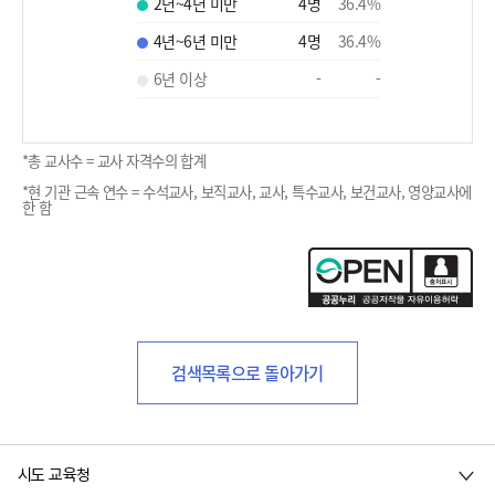
2년~4년 미만
4
명
36.4
%
4년~6년 미만
4
명
36.4
%
6년 이상
-
-
*총 교사수 = 교사 자격수의 합계
*현 기관 근속 연수 = 수석교사, 보직교사, 교사, 특수교사, 보건교사, 영양교사에
한 함
검색목록으로 돌아가기
시도 교육청