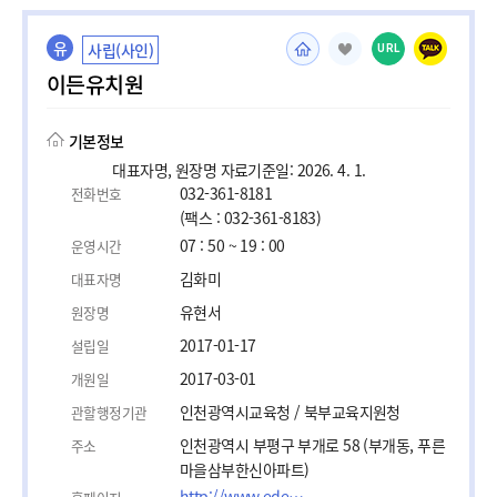
유
사립(사인)
URL
이든유치원
기본정보
대표자명, 원장명 자료기준일: 2026. 4. 1.
032-361-8181
전화번호
(팩스 : 032-361-8183)
07 : 50 ~ 19 : 00
운영시간
김화미
대표자명
유현서
원장명
2017-01-17
설립일
2017-03-01
개원일
인천광역시교육청 / 북부교육지원청
관할행정기관
인천광역시 부평구 부개로 58 (부개동, 푸른
주소
마을삼부한신아파트)
http://www.edenchild.co.kr/