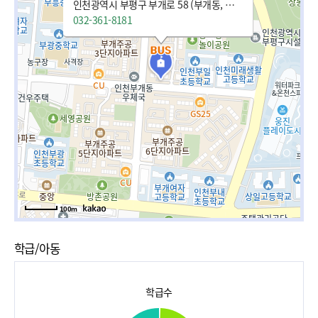
인천광역시 부평구 부개로 58 (부개동, 푸른마을삼부한신아파트)
032-361-8181
100m
학급/아동
학급수