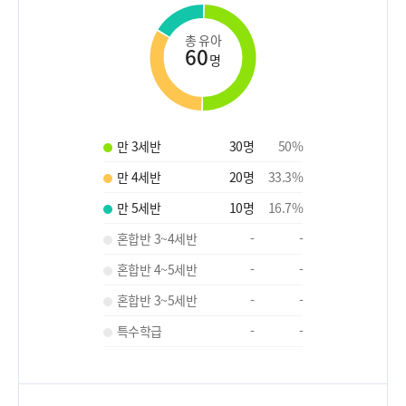
총 유아
60
명
만 3세반
30
명
50
%
만 4세반
20
명
33.3
%
만 5세반
10
명
16.7
%
혼합반 3~4세반
-
-
혼합반 4~5세반
-
-
혼합반 3~5세반
-
-
특수학급
-
-