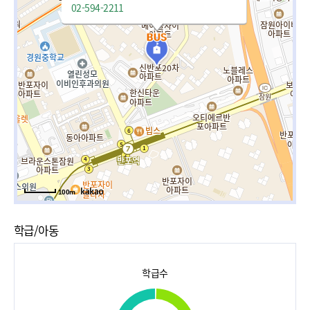
02-594-2211
100m
학급/아동
학급수