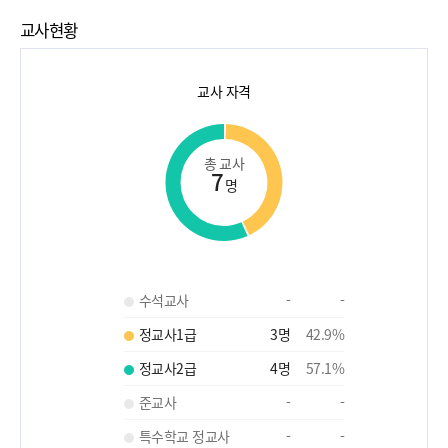
교사현황
교사 자격
총 교사
7
명
수석교사
-
-
정교사1급
3
명
42.9
%
정교사2급
4
명
57.1
%
준교사
-
-
특수학교 정교사
-
-