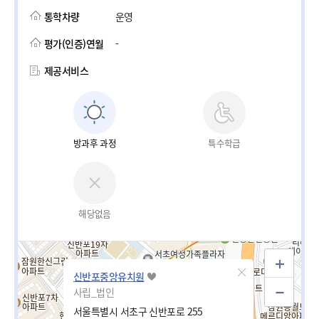
통학차량
운영
평가(인증)연월
-
제공서비스
방과후 과정
특수학급
해당없음
신반포중앙유치원
사립_법인
서울특별시 서초구 신반포로 255