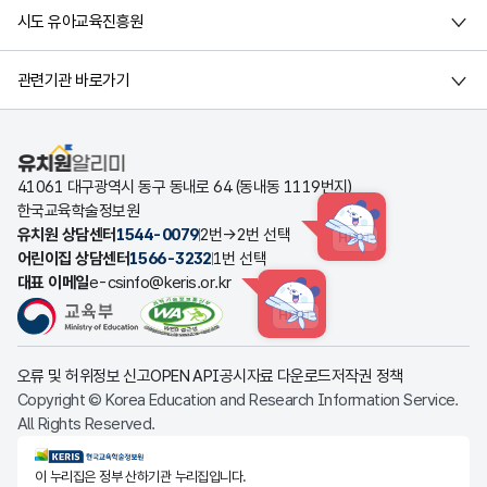
시도 유아교육진흥원
관련기관 바로가기
유치원알리미
41061 대구광역시 동구 동내로 64 (동내동 1119번지)
한국교육학술정보원
유치원 상담센터
1544-0079
2번→2번 선택
HINT
어린이집 상담센터
1566-3232
1번 선택
대표 이메일
e-csinfo@keris.or.kr
HINT
오류 및 허위정보 신고
OPEN API
공시자료 다운로드
저작권 정책
Copyright © Korea Education and Research Information Service.
All Rights Reserved.
KERIS한국교육학술정보원
이 누리집은 정부 산하기관 누리집입니다.