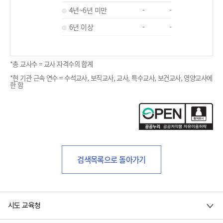
4년~6년 미만
-
-
6년 이상
-
-
*총 교사수 = 교사 자격수의 합계
*현 기관 근속 연수 = 수석교사, 보직교사, 교사, 특수교사, 보건교사, 영양교사에
한 함
검색목록으로 돌아가기
시도 교육청