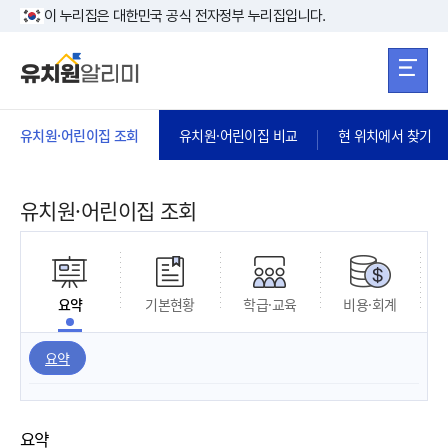
본문 바로가기
주메뉴 바로가
본문 바로가기
이 누리집은 대한민국 공식 전자정부 누리집입니다.
유치원·어린이집 조회
유치원·어린이집 비교
현 위치에서 찾기
유치원·어린이집 조회
요약
기본현황
학급·교육
비용·회계
요약
요약