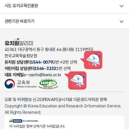
시도 유아교육진흥원
관련기관 바로가기
유치원알리미
41061 대구광역시 동구 동내로 64 (동내동 1119번지)
한국교육학술정보원
유치원 상담센터
1544-0079
2번→2번 선택
HINT
어린이집 상담센터
1566-3232
1번 선택
대표 이메일
e-csinfo@keris.or.kr
HINT
오류 및 허위정보 신고
OPEN API
공시자료 다운로드
저작권 정책
Copyright © Korea Education and Research Information Service.
All Rights Reserved.
KERIS한국교육학술정보원
이 누리집은 정부 산하기관 누리집입니다.