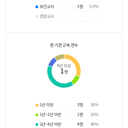
보건교사
1
명
5.9
%
영양교사
-
-
현 기관 근속 연수
6년 이상
1
명
1년 미만
3
명
30
%
1년~2년 미만
1
명
10
%
2년~4년 미만
4
명
40
%