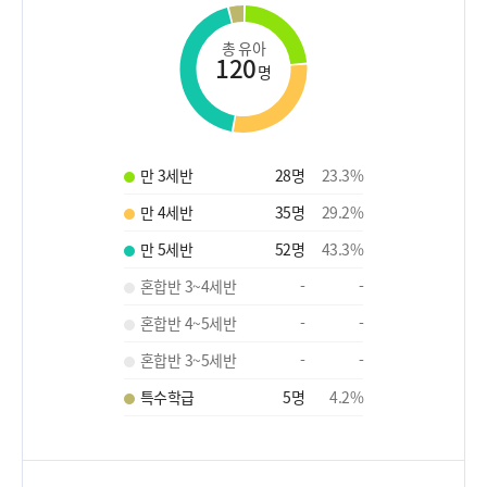
총 유아
120
명
만 3세반
28
명
23.3
%
만 4세반
35
명
29.2
%
만 5세반
52
명
43.3
%
혼합반 3~4세반
-
-
혼합반 4~5세반
-
-
혼합반 3~5세반
-
-
특수학급
5
명
4.2
%