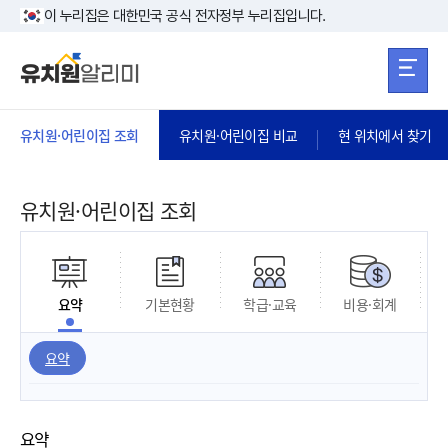
본문 바로가기
주메뉴 바로가
본문 바로가기
이 누리집은 대한민국 공식 전자정부 누리집입니다.
유치원·어린이집 조회
유치원·어린이집 비교
현 위치에서 찾기
유치원·어린이집 조회
요약
기본현황
학급·교육
비용·회계
요약
요약