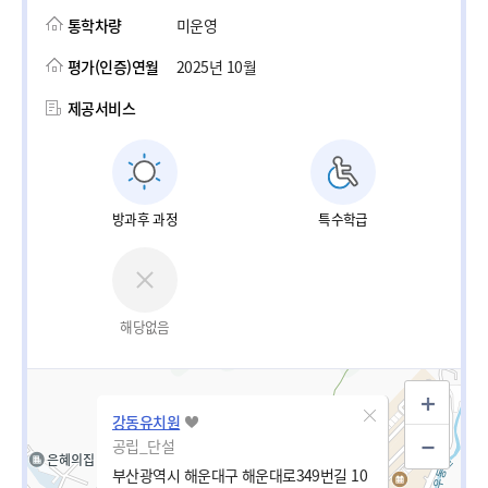
통학차량
미운영
평가(인증)연월
2025년 10월
제공서비스
방과후 과정
특수학급
해당없음
강동유치원
공립_단설
부산광역시 해운대구 해운대로349번길 10