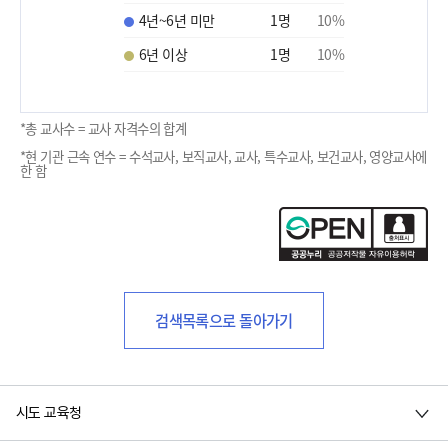
4년~6년 미만
1
명
10
%
6년 이상
1
명
10
%
*총 교사수 = 교사 자격수의 합계
*현 기관 근속 연수 = 수석교사, 보직교사, 교사, 특수교사, 보건교사, 영양교사에
한 함
검색목록으로 돌아가기
시도 교육청