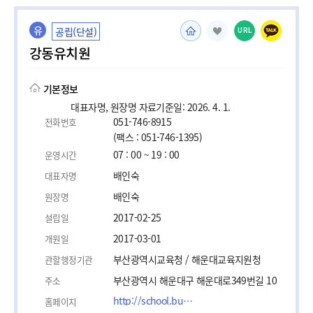
유
공립(단설)
URL
강동유치원
기본정보
대표자명, 원장명 자료기준일: 2026. 4. 1.
051-746-8915
전화번호
(팩스 : 051-746-1395)
07 : 00 ~ 19 : 00
운영시간
배인숙
대표자명
배인숙
원장명
2017-02-25
설립일
2017-03-01
개원일
부산광역시교육청 / 해운대교육지원청
관할행정기관
부산광역시 해운대구 해운대로349번길 10
주소
http://school.busanedu.net/gangdong-k
홈페이지