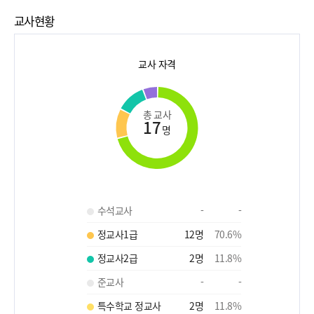
교사현황
교사 자격
총 교사
17
명
수석교사
-
-
정교사1급
12
명
70.6
%
정교사2급
2
명
11.8
%
준교사
-
-
특수학교 정교사
2
명
11.8
%