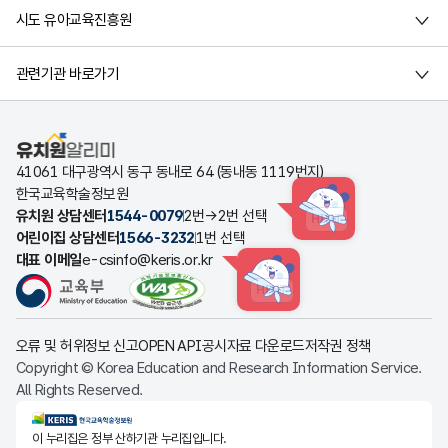
시도 유아교육진흥원
관련기관 바로가기
유치원알리미
41061 대구광역시 동구 동내로 64 (동내동 1119번지)
한국교육학술정보원
유치원 상담센터
1544-0079
2번→2번 선택
HINT
어린이집 상담센터
1566-3232
1번 선택
대표 이메일
e-csinfo@keris.or.kr
HINT
오류 및 허위정보 신고
OPEN API
공시자료 다운로드
저작권 정책
Copyright © Korea Education and Research Information Service.
All Rights Reserved.
KERIS한국교육학술정보원
이 누리집은 정부 산하기관 누리집입니다.