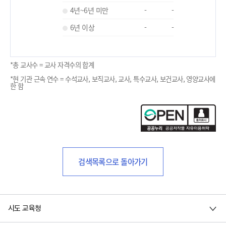
4년~6년 미만
-
-
6년 이상
-
-
*총 교사수 = 교사 자격수의 합계
*현 기관 근속 연수 = 수석교사, 보직교사, 교사, 특수교사, 보건교사, 영양교사에
한 함
검색목록으로 돌아가기
시도 교육청