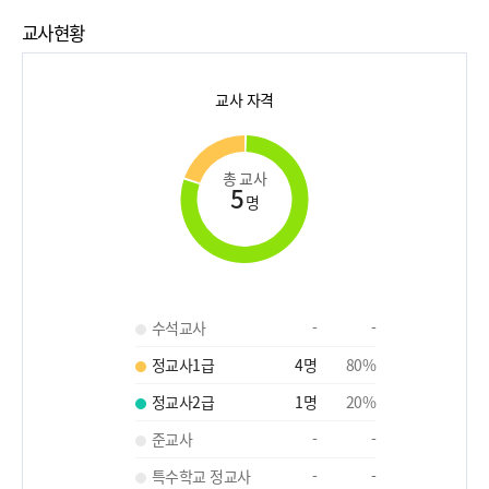
교사현황
교사 자격
총 교사
5
명
수석교사
-
-
정교사1급
4
명
80
%
정교사2급
1
명
20
%
준교사
-
-
특수학교 정교사
-
-