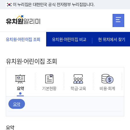
본문 바로가기
주메뉴 바로가
본문 바로가기
이 누리집은 대한민국 공식 전자정부 누리집입니다.
유치원·어린이집 조회
유치원·어린이집 비교
현 위치에서 찾기
유치원·어린이집 조회
요약
기본현황
학급·교육
비용·회계
요약
요약