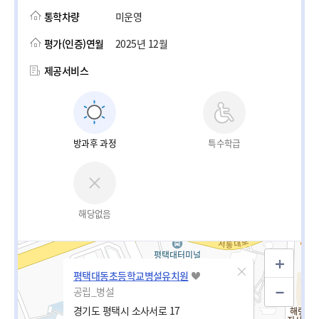
통학차량
미운영
평가(인증)연월
2025년 12월
제공서비스
방과후 과정
특수학급
해당없음
평택대동초등학교병설유치원
공립_병설
경기도 평택시 소사서로 17