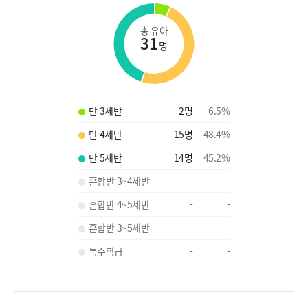
총 유아
31
명
만 3세반
2
명
6.5
%
만 4세반
15
명
48.4
%
만 5세반
14
명
45.2
%
혼합반 3~4세반
-
-
혼합반 4~5세반
-
-
혼합반 3~5세반
-
-
특수학급
-
-