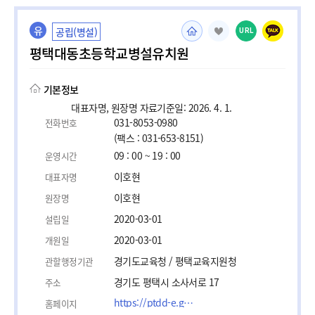
유
공립(병설)
URL
평택대동초등학교병설유치원
기본정보
대표자명, 원장명 자료기준일: 2026. 4. 1.
031-8053-0980
전화번호
(팩스 : 031-653-8151)
09 : 00 ~ 19 : 00
운영시간
이호현
대표자명
이호현
원장명
2020-03-01
설립일
2020-03-01
개원일
경기도교육청 / 평택교육지원청
관할행정기관
경기도 평택시 소사서로 17
주소
https://ptdd-e.goept.kr/ptdd-e/main.do
홈페이지