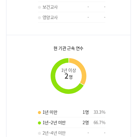
보건교사
-
-
영양교사
-
-
현 기관 근속 연수
1년 이상
2
명
1년 미만
1
명
33.3
%
1년~2년 미만
2
명
66.7
%
2년~4년 미만
-
-