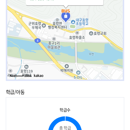
100m
학급/아동
학급수
총 학급