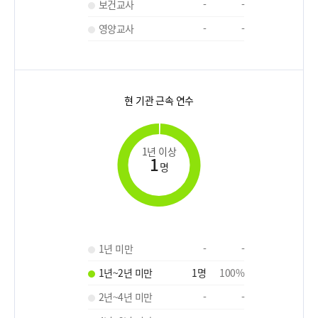
보건교사
-
-
영양교사
-
-
현 기관 근속 연수
1년 이상
1
명
1년 미만
-
-
1년~2년 미만
1
명
100
%
2년~4년 미만
-
-