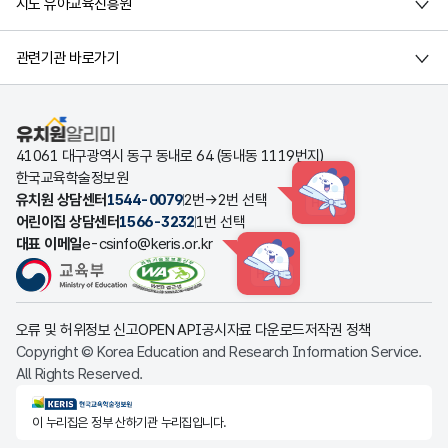
시도 유아교육진흥원
관련기관 바로가기
유치원알리미
41061 대구광역시 동구 동내로 64 (동내동 1119번지)
한국교육학술정보원
유치원 상담센터
1544-0079
2번→2번 선택
HINT
어린이집 상담센터
1566-3232
1번 선택
대표 이메일
e-csinfo@keris.or.kr
HINT
오류 및 허위정보 신고
OPEN API
공시자료 다운로드
저작권 정책
Copyright © Korea Education and Research Information Service.
All Rights Reserved.
KERIS한국교육학술정보원
이 누리집은 정부 산하기관 누리집입니다.