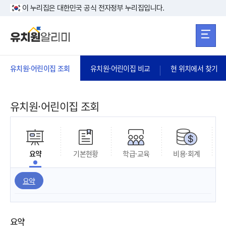
본문 바로가기
주메뉴 바로가
본문 바로가기
이 누리집은 대한민국 공식 전자정부 누리집입니다.
유치원·어린이집 조회
유치원·어린이집 비교
현 위치에서 찾기
유치원·어린이집 조회
요약
기본현황
학급·교육
비용·회계
요약
요약