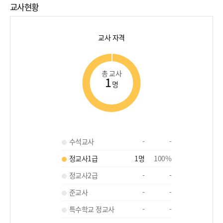
교사현황
교사 자격
총 교사
1
명
수석교사
-
-
정교사1급
1
명
100
%
정교사2급
-
-
준교사
-
-
특수학교 정교사
-
-