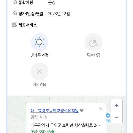
통학차량
운영
평가(인증)연월
2023년 12월
제공서비스
방과후 과정
특수학급
해당없음
대구효령초등학교병설유치원
공립_병설
대구광역시 군위군 효령면 치산효령로 2386
054-380-4540