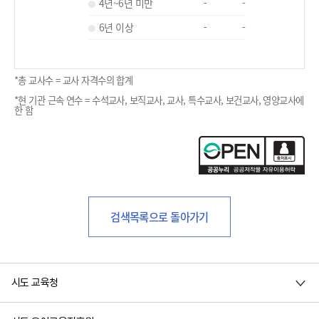
4년~6년 미만
-
-
6년 이상
-
-
*총 교사수 = 교사 자격수의 합계
*현 기관 근속 연수 = 수석교사, 보직교사, 교사, 특수교사, 보건교사, 영양교사에
한 함
검색목록으로 돌아가기
시도 교육청