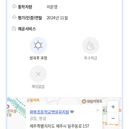
통학차량
미운영
평가(인증)연월
2024년 11월
제공서비스
방과후 과정
특수학급
해당없음
화북초등학교병설유치원
공립_병설
제주특별자치도 제주시 일주동로 157