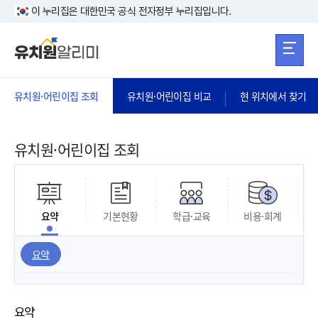
본문 바로가기
주메뉴 바로가
본문 바로가기
이 누리집은 대한민국 공식 전자정부 누리집입니다.
유치원·어린이집 조회
유치원·어린이집 비교
현 위치에서 찾기
유치원·어린이집 조회
요약
기본현황
학급·교육
비용·회계
요약
요약