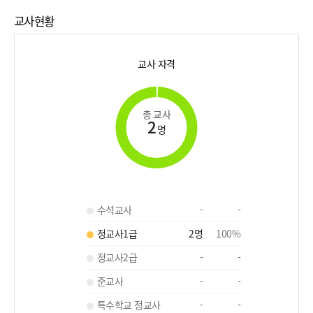
교사현황
교사 자격
총 교사
2
명
수석교사
-
-
정교사1급
2
명
100
%
정교사2급
-
-
준교사
-
-
특수학교 정교사
-
-