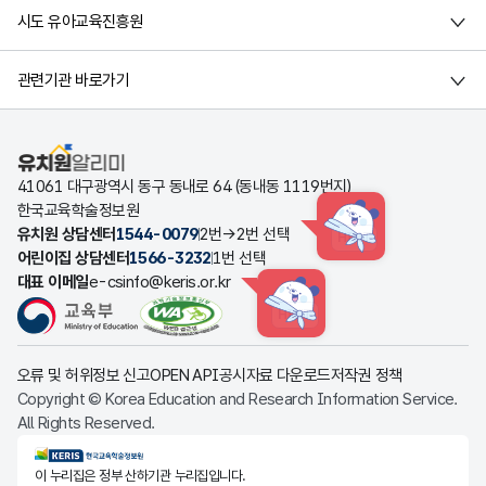
시도 유아교육진흥원
관련기관 바로가기
유치원알리미
41061 대구광역시 동구 동내로 64 (동내동 1119번지)
한국교육학술정보원
유치원 상담센터
1544-0079
2번→2번 선택
HINT
어린이집 상담센터
1566-3232
1번 선택
대표 이메일
e-csinfo@keris.or.kr
HINT
오류 및 허위정보 신고
OPEN API
공시자료 다운로드
저작권 정책
Copyright © Korea Education and Research Information Service.
All Rights Reserved.
KERIS한국교육학술정보원
이 누리집은 정부 산하기관 누리집입니다.