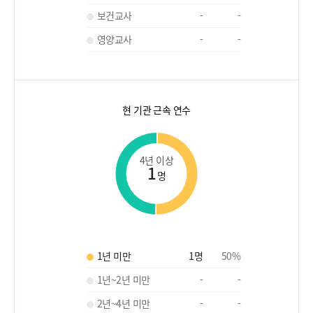
보건교사
-
-
영양교사
-
-
현 기관 근속 연수
4년 이상
1
명
1년 미만
1
명
50
%
1년~2년 미만
-
-
2년~4년 미만
-
-