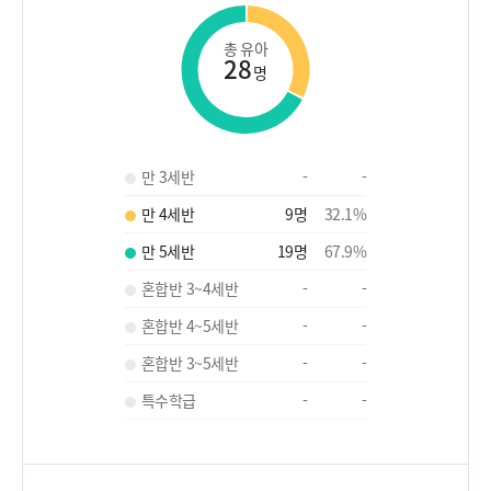
총 유아
28
명
만 3세반
-
-
만 4세반
9
명
32.1
%
만 5세반
19
명
67.9
%
혼합반 3~4세반
-
-
혼합반 4~5세반
-
-
혼합반 3~5세반
-
-
특수학급
-
-