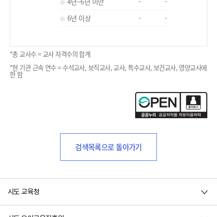
4년~6년 미만
-
-
6년 이상
-
-
*총 교사수 = 교사 자격수의 합계
*현 기관 근속 연수 = 수석교사, 보직교사, 교사, 특수교사, 보건교사, 영양교사에
한 함
검색목록으로 돌아가기
시도 교육청