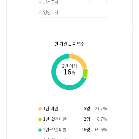
보건교사
-
-
영양교사
-
-
현 기관 근속 연수
2년 이상
16
명
1년 미만
5
명
21.7
%
1년~2년 미만
2
명
8.7
%
2년~4년 미만
16
명
69.6
%