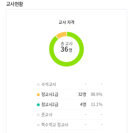
교사현황
교사 자격
총 교사
36
명
수석교사
-
-
정교사1급
32
명
88.9
%
정교사2급
4
명
11.1
%
준교사
-
-
특수학교 정교사
-
-