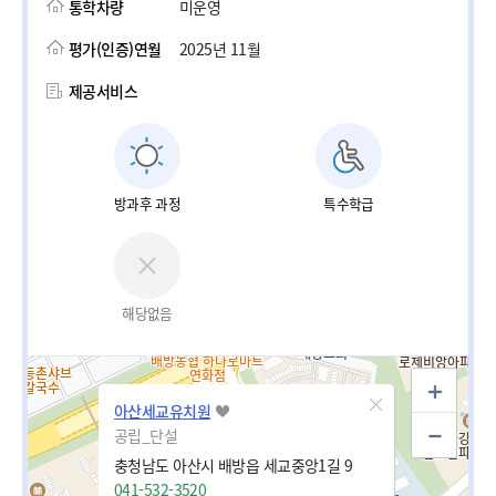
통학차량
미운영
평가(인증)연월
2025년 11월
제공서비스
방과후 과정
특수학급
해당없음
아산세교유치원
공립_단설
충청남도 아산시 배방읍 세교중앙1길 9
041-532-3520