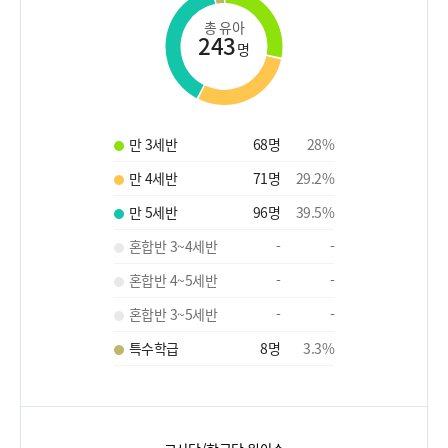
총 유아
243
명
만 3세반
68
명
28
%
만 4세반
71
명
29.2
%
만 5세반
96
명
39.5
%
혼합반 3~4세반
-
-
혼합반 4~5세반
-
-
혼합반 3~5세반
-
-
특수학급
8
명
3.3
%