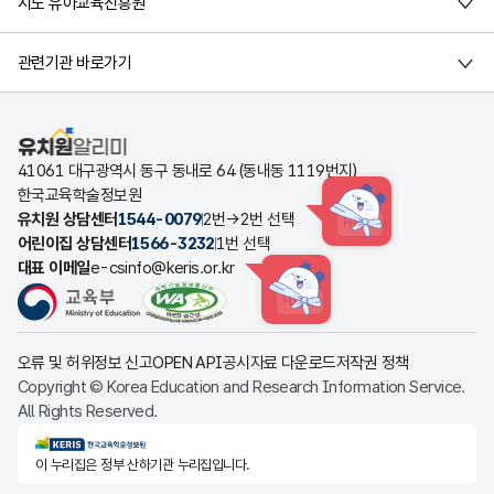
시도 유아교육진흥원
관련기관 바로가기
유치원알리미
41061 대구광역시 동구 동내로 64 (동내동 1119번지)
한국교육학술정보원
유치원 상담센터
1544-0079
2번→2번 선택
HINT
어린이집 상담센터
1566-3232
1번 선택
대표 이메일
e-csinfo@keris.or.kr
HINT
오류 및 허위정보 신고
OPEN API
공시자료 다운로드
저작권 정책
Copyright © Korea Education and Research Information Service.
All Rights Reserved.
KERIS한국교육학술정보원
이 누리집은 정부 산하기관 누리집입니다.