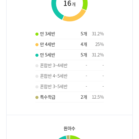
16
개
만 3세반
5
개
31.2
%
만 4세반
4
개
25
%
만 5세반
5
개
31.2
%
혼합반 3~4세반
-
-
혼합반 4~5세반
-
-
혼합반 3~5세반
-
-
특수학급
2
개
12.5
%
원아수