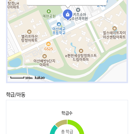
100m
학급/아동
학급수
총 학급