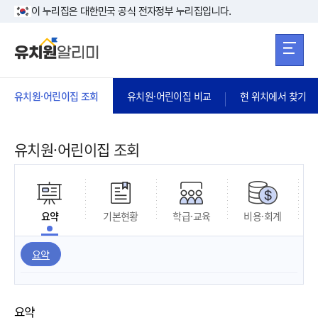
본문 바로가기
주메뉴 바로가
본문 바로가기
이 누리집은 대한민국 공식 전자정부 누리집입니다.
유치원·어린이집 조회
유치원·어린이집 비교
현 위치에서 찾기
유치원·어린이집 조회
요약
기본현황
학급·교육
비용·회계
요약
요약