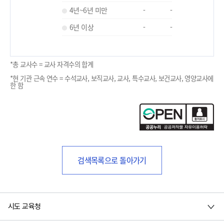
4년~6년 미만
-
-
6년 이상
-
-
*총 교사수 = 교사 자격수의 합계
*현 기관 근속 연수 = 수석교사, 보직교사, 교사, 특수교사, 보건교사, 영양교사에
한 함
검색목록으로 돌아가기
시도 교육청