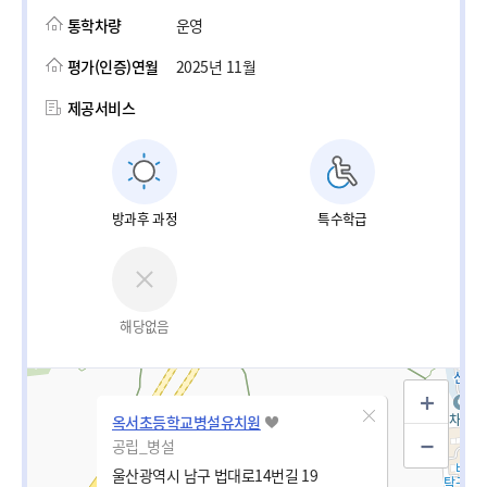
통학차량
운영
평가(인증)연월
2025년 11월
제공서비스
방과후 과정
특수학급
해당없음
옥서초등학교병설유치원
공립_병설
울산광역시 남구 법대로14번길 19