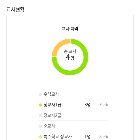
교사현황
교사 자격
총 교사
4
명
수석교사
-
-
정교사1급
3
명
75
%
정교사2급
-
-
준교사
-
-
특수학교 정교사
1
명
25
%