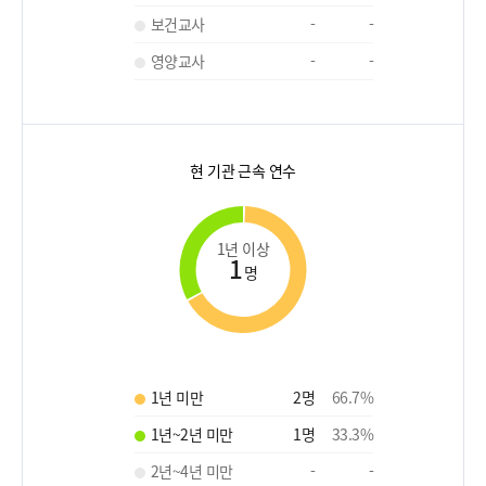
보건교사
-
-
영양교사
-
-
현 기관 근속 연수
1년 이상
1
명
1년 미만
2
명
66.7
%
1년~2년 미만
1
명
33.3
%
2년~4년 미만
-
-