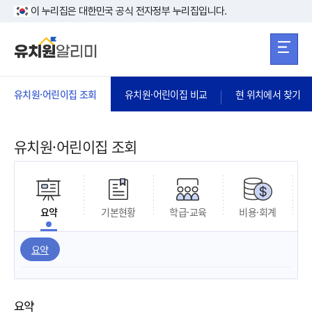
본문 바로가기
주메뉴 바로가
본문 바로가기
이 누리집은 대한민국 공식 전자정부 누리집입니다.
유치원·어린이집 조회
유치원·어린이집 비교
현 위치에서 찾기
유치원·어린이집 조회
요약
기본현황
학급·교육
비용·회계
요약
요약