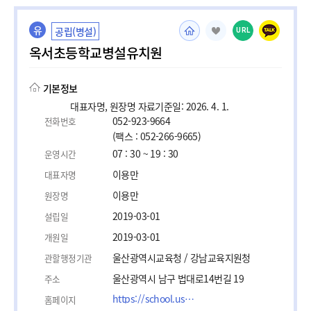
유
공립(병설)
URL
옥서초등학교병설유치원
기본정보
대표자명, 원장명 자료기준일: 2026. 4. 1.
052-923-9664
전화번호
(팩스 : 052-266-9665)
07 : 30 ~ 19 : 30
운영시간
이용만
대표자명
이용만
원장명
2019-03-01
설립일
2019-03-01
개원일
울산광역시교육청 / 강남교육지원청
관할행정기관
울산광역시 남구 법대로14번길 19
주소
https://school.use.go.kr/okseo-e
홈페이지