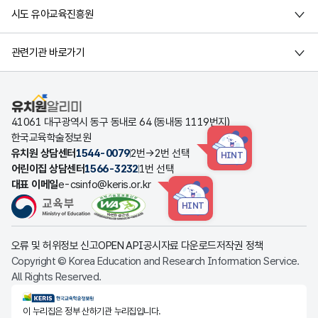
시도 유아교육진흥원
관련기관 바로가기
유치원알리미
41061 대구광역시 동구 동내로 64 (동내동 1119번지)
한국교육학술정보원
유치원 상담센터
1544-0079
2번→2번 선택
HINT
어린이집 상담센터
1566-3232
1번 선택
대표 이메일
e-csinfo@keris.or.kr
HINT
오류 및 허위정보 신고
OPEN API
공시자료 다운로드
저작권 정책
Copyright © Korea Education and Research Information Service.
All Rights Reserved.
KERIS한국교육학술정보원
이 누리집은 정부 산하기관 누리집입니다.