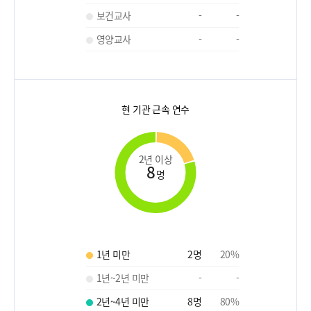
보건교사
-
-
영양교사
-
-
현 기관 근속 연수
2년 이상
8
명
1년 미만
2
명
20
%
1년~2년 미만
-
-
2년~4년 미만
8
명
80
%