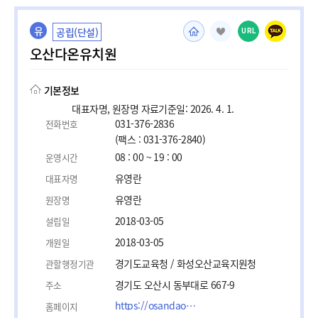
유
공립(단설)
URL
오산다온유치원
기본정보
대표자명, 원장명 자료기준일: 2026. 4. 1.
031-376-2836
전화번호
(팩스 : 031-376-2840)
08 : 00 ~ 19 : 00
운영시간
유영란
대표자명
유영란
원장명
2018-03-05
설립일
2018-03-05
개원일
경기도교육청 / 화성오산교육지원청
관할행정기관
경기도 오산시 동부대로 667-9
주소
https://osandaon-k.goehs.kr/osandaon-k/main.do
홈페이지