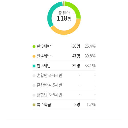
총 유아
118
명
만 3세반
30
명
25.4
%
만 4세반
47
명
39.8
%
만 5세반
39
명
33.1
%
혼합반 3~4세반
-
-
혼합반 4~5세반
-
-
혼합반 3~5세반
-
-
특수학급
2
명
1.7
%