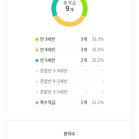
총 학급
9
개
만 3세반
3
개
33.3
%
만 4세반
3
개
33.3
%
만 5세반
2
개
22.2
%
혼합반 3~4세반
-
-
혼합반 4~5세반
-
-
혼합반 3~5세반
-
-
특수학급
1
개
11.1
%
원아수