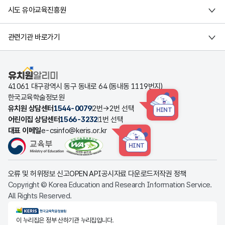
시도 유아교육진흥원
관련기관 바로가기
유치원알리미
41061 대구광역시 동구 동내로 64 (동내동 1119번지)
한국교육학술정보원
유치원 상담센터
1544-0079
2번→2번 선택
HINT
어린이집 상담센터
1566-3232
1번 선택
대표 이메일
e-csinfo@keris.or.kr
HINT
오류 및 허위정보 신고
OPEN API
공시자료 다운로드
저작권 정책
Copyright © Korea Education and Research Information Service.
All Rights Reserved.
KERIS한국교육학술정보원
이 누리집은 정부 산하기관 누리집입니다.