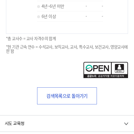
4년~6년 미만
-
-
6년 이상
-
-
*총 교사수 = 교사 자격수의 합계
*현 기관 근속 연수 = 수석교사, 보직교사, 교사, 특수교사, 보건교사, 영양교사에
한 함
검색목록으로 돌아가기
시도 교육청