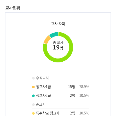
교사현황
교사 자격
총 교사
19
명
수석교사
-
-
정교사1급
15
명
78.9
%
정교사2급
2
명
10.5
%
준교사
-
-
특수학교 정교사
2
명
10.5
%