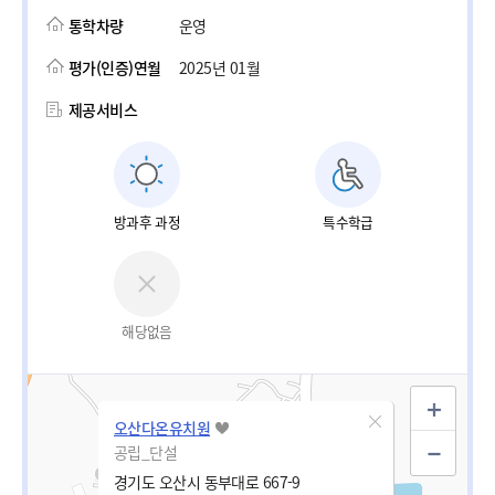
통학차량
운영
평가(인증)연월
2025년 01월
제공서비스
방과후 과정
특수학급
해당없음
오산다온유치원
공립_단설
경기도 오산시 동부대로 667-9