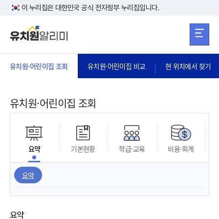
본문 바로가기
주메뉴 바로가
본문 바로가기
이 누리집은 대한민국 공식 전자정부 누리집입니다.
유치원·어린이집 조회
유치원·어린이집 비교
현 위치에서 찾기
유치원·어린이집 조회
요약
기본현황
학급·교육
비용·회계
요약
요약