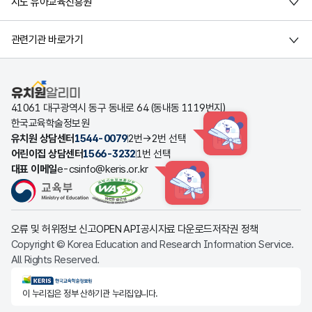
시도 유아교육진흥원
관련기관 바로가기
유치원알리미
41061 대구광역시 동구 동내로 64 (동내동 1119번지)
한국교육학술정보원
유치원 상담센터
1544-0079
2번→2번 선택
HINT
어린이집 상담센터
1566-3232
1번 선택
대표 이메일
e-csinfo@keris.or.kr
HINT
오류 및 허위정보 신고
OPEN API
공시자료 다운로드
저작권 정책
Copyright © Korea Education and Research Information Service.
All Rights Reserved.
KERIS한국교육학술정보원
이 누리집은 정부 산하기관 누리집입니다.