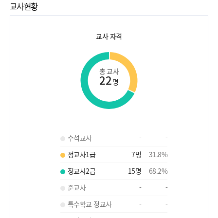
교사현황
교사 자격
총 교사
22
명
수석교사
-
-
정교사1급
7
명
31.8
%
정교사2급
15
명
68.2
%
준교사
-
-
특수학교 정교사
-
-