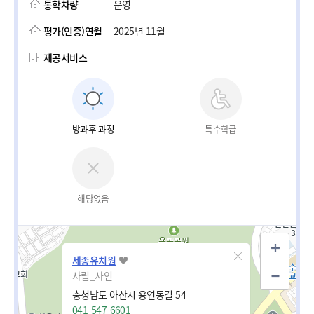
통학차량
운영
평가(인증)연월
2025년 11월
제공서비스
방과후 과정
특수학급
해당없음
세종유치원
사립_사인
충청남도 아산시 용연동길 54
041-547-6601