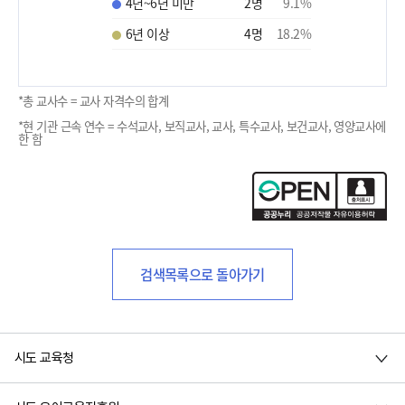
4년~6년 미만
2
명
9.1
%
6년 이상
4
명
18.2
%
*총 교사수 = 교사 자격수의 합계
*현 기관 근속 연수 = 수석교사, 보직교사, 교사, 특수교사, 보건교사, 영양교사에
한 함
검색목록으로 돌아가기
시도 교육청