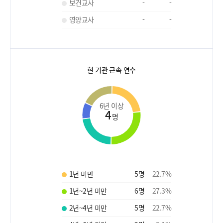
보건교사
-
-
영양교사
-
-
현 기관 근속 연수
6년 이상
4
명
1년 미만
5
명
22.7
%
1년~2년 미만
6
명
27.3
%
2년~4년 미만
5
명
22.7
%