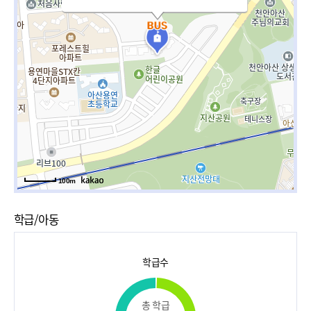
100m
학급/아동
학급수
총 학급