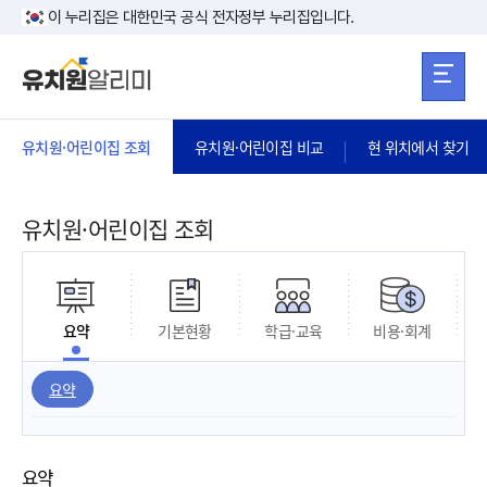
본문 바로가기
주메뉴 바로가
본문 바로가기
이 누리집은 대한민국 공식 전자정부 누리집입니다.
유치원·어린이집 조회
유치원·어린이집 비교
현 위치에서 찾기
유치원·어린이집 조회
요약
기본현황
학급·교육
비용·회계
요약
요약