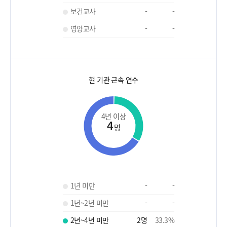
보건교사
-
-
영양교사
-
-
현 기관 근속 연수
4년 이상
4
명
1년 미만
-
-
1년~2년 미만
-
-
2년~4년 미만
2
명
33.3
%