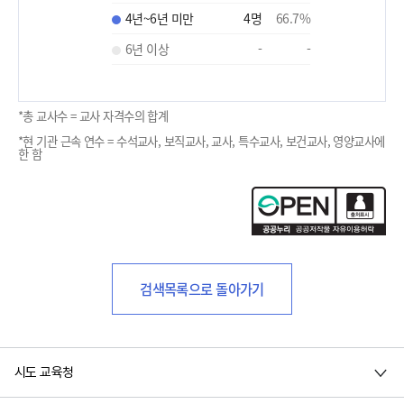
4년~6년 미만
4
명
66.7
%
6년 이상
-
-
*총 교사수 = 교사 자격수의 합계
*현 기관 근속 연수 = 수석교사, 보직교사, 교사, 특수교사, 보건교사, 영양교사에
한 함
검색목록으로 돌아가기
시도 교육청