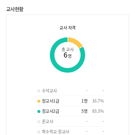
교사현황
교사 자격
총 교사
6
명
수석교사
-
-
정교사1급
1
명
16.7
%
정교사2급
5
명
83.3
%
준교사
-
-
특수학교 정교사
-
-