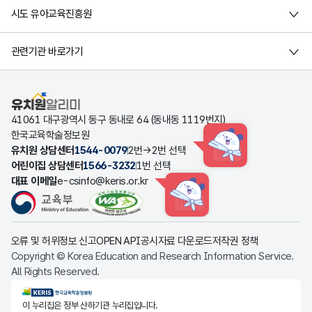
시도 유아교육진흥원
관련기관 바로가기
유치원알리미
41061 대구광역시 동구 동내로 64 (동내동 1119번지)
한국교육학술정보원
유치원 상담센터
1544-0079
2번→2번 선택
HINT
어린이집 상담센터
1566-3232
1번 선택
대표 이메일
e-csinfo@keris.or.kr
HINT
오류 및 허위정보 신고
OPEN API
공시자료 다운로드
저작권 정책
Copyright © Korea Education and Research Information Service.
All Rights Reserved.
KERIS한국교육학술정보원
이 누리집은 정부 산하기관 누리집입니다.