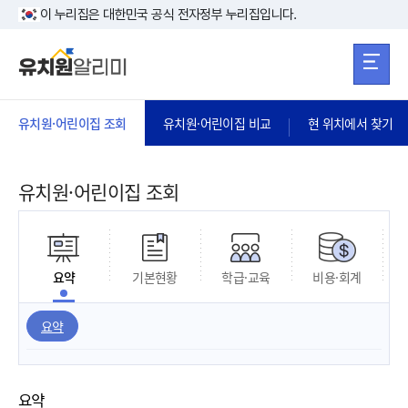
본문 바로가기
주메뉴 바로가
본문 바로가기
이 누리집은 대한민국 공식 전자정부 누리집입니다.
유치원·어린이집 조회
유치원·어린이집 비교
현 위치에서 찾기
유치원·어린이집 조회
요약
기본현황
학급·교육
비용·회계
요약
요약