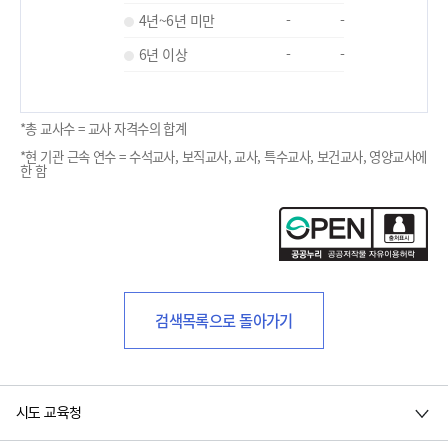
4년~6년 미만
-
-
6년 이상
-
-
*총 교사수 = 교사 자격수의 합계
*현 기관 근속 연수 = 수석교사, 보직교사, 교사, 특수교사, 보건교사, 영양교사에
한 함
검색목록으로 돌아가기
시도 교육청