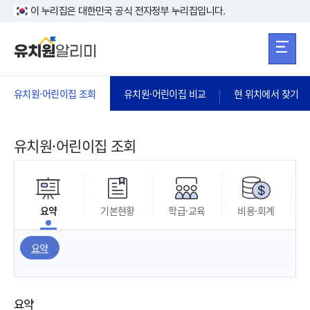
본문 바로가기
주메뉴 바로가
본문 바로가기
이 누리집은 대한민국 공식 전자정부 누리집입니다.
유치원·어린이집 조회
유치원·어린이집 비교
현 위치에서 찾기
유치원·어린이집 조회
요약
기본현황
학급·교육
비용·회계
요약
요약