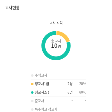
교사현황
교사 자격
총 교사
10
명
수석교사
-
-
정교사1급
2
명
20
%
정교사2급
8
명
80
%
준교사
-
-
특수학교 정교사
-
-