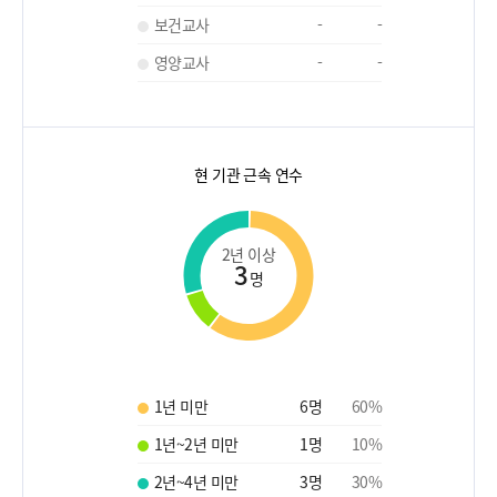
보건교사
-
-
영양교사
-
-
현 기관 근속 연수
2년 이상
3
명
1년 미만
6
명
60
%
1년~2년 미만
1
명
10
%
2년~4년 미만
3
명
30
%