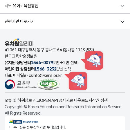
시도 유아교육진흥원
관련기관 바로가기
유치원알리미
41061 대구광역시 동구 동내로 64 (동내동 1119번지)
한국교육학술정보원
유치원 상담센터
1544-0079
2번→2번 선택
HINT
어린이집 상담센터
1566-3232
1번 선택
대표 이메일
e-csinfo@keris.or.kr
HINT
오류 및 허위정보 신고
OPEN API
공시자료 다운로드
저작권 정책
Copyright © Korea Education and Research Information Service.
All Rights Reserved.
KERIS한국교육학술정보원
이 누리집은 정부 산하기관 누리집입니다.