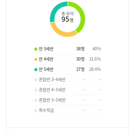
총 유아
95
명
만 3세반
38
명
40
%
만 4세반
30
명
31.6
%
만 5세반
27
명
28.4
%
혼합반 3~4세반
-
-
혼합반 4~5세반
-
-
혼합반 3~5세반
-
-
특수학급
-
-