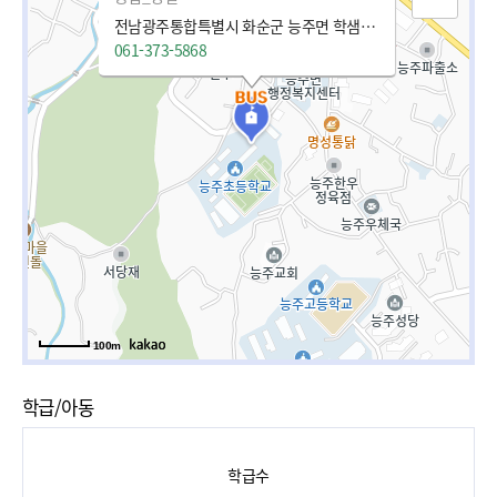
전남광주통합특별시 화순군 능주면 학샘길 12
061-373-5868
100m
학급/아동
학급수