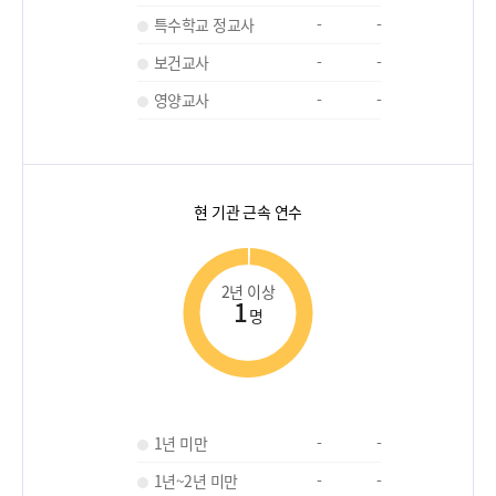
특수학교 정교사
-
-
보건교사
-
-
영양교사
-
-
현 기관 근속 연수
2년 이상
1
명
1년 미만
-
-
1년~2년 미만
-
-