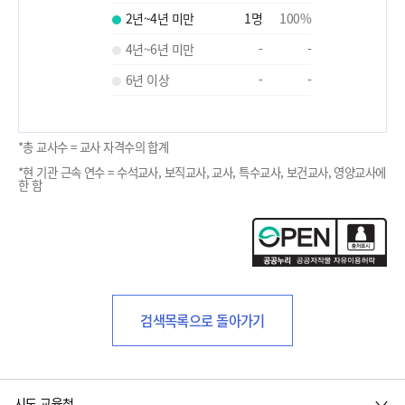
2년~4년 미만
1
명
100
%
4년~6년 미만
-
-
6년 이상
-
-
*총 교사수 = 교사 자격수의 합계
*현 기관 근속 연수 = 수석교사, 보직교사, 교사, 특수교사, 보건교사, 영양교사에
한 함
검색목록으로 돌아가기
시도 교육청