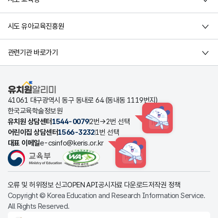
시도 유아교육진흥원
관련기관 바로가기
유치원알리미
41061 대구광역시 동구 동내로 64 (동내동 1119번지)
한국교육학술정보원
유치원 상담센터
1544-0079
2번→2번 선택
HINT
어린이집 상담센터
1566-3232
1번 선택
대표 이메일
e-csinfo@keris.or.kr
HINT
오류 및 허위정보 신고
OPEN API
공시자료 다운로드
저작권 정책
Copyright © Korea Education and Research Information Service.
All Rights Reserved.