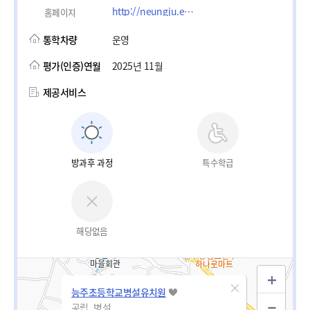
http://neungju.e-wut.co.kr
홈페이지
통학차량
운영
평가(인증)연월
2025년 11월
제공서비스
방과후 과정
특수학급
해당없음
능주초등학교병설유치원
공립_병설