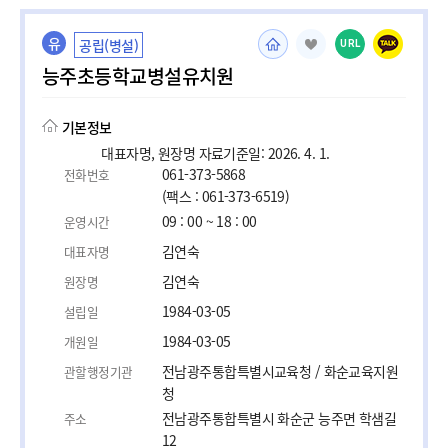
유
공립(병설)
URL
능주초등학교병설유치원
기본정보
대표자명, 원장명 자료기준일: 2026. 4. 1.
061-373-5868
전화번호
(팩스 : 061-373-6519)
09 : 00 ~ 18 : 00
운영시간
김연숙
대표자명
김연숙
원장명
1984-03-05
설립일
1984-03-05
개원일
전남광주통합특별시교육청 / 화순교육지원
관할행정기관
청
전남광주통합특별시 화순군 능주면 학샘길
주소
12