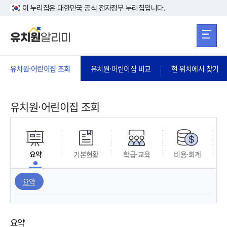
본문 바로가기
주메뉴 바로가
본문 바로가기
이 누리집은 대한민국 공식 전자정부 누리집입니다.
유치원·어린이집 조회
유치원·어린이집 비교
현 위치에서 찾기
유치원·어린이집 조회
요약
기본현황
학급·교육
비용·회계
요약
요약