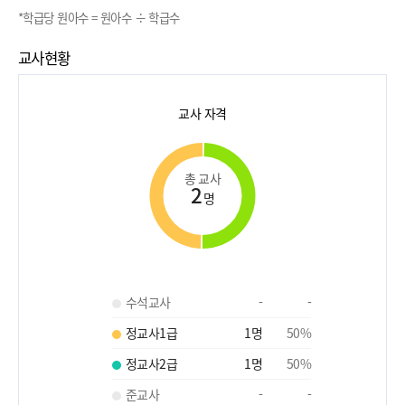
*학급당 원아수 = 원아수 ÷ 학급수
교사현황
교사 자격
총 교사
2
명
수석교사
-
-
정교사1급
1
명
50
%
정교사2급
1
명
50
%
준교사
-
-