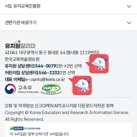
시도 유아교육진흥원
관련기관 바로가기
유치원알리미
41061 대구광역시 동구 동내로 64 (동내동 1119번지)
한국교육학술정보원
유치원 상담센터
1544-0079
2번→2번 선택
HINT
어린이집 상담센터
1566-3232
1번 선택
대표 이메일
e-csinfo@keris.or.kr
HINT
오류 및 허위정보 신고
OPEN API
공시자료 다운로드
저작권 정책
Copyright © Korea Education and Research Information Service.
All Rights Reserved.
KERIS한국교육학술정보원
이 누리집은 정부 산하기관 누리집입니다.