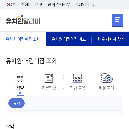
본문 바로가기
주메뉴 바로가
본문 바로가기
이 누리집은 대한민국 공식 전자정부 누리집입니다.
유치원·어린이집 조회
유치원·어린이집 비교
현 위치에서 찾기
유치원·어린이집 조회
요약
기본현황
학급·교육
비용·회계
요약
요약