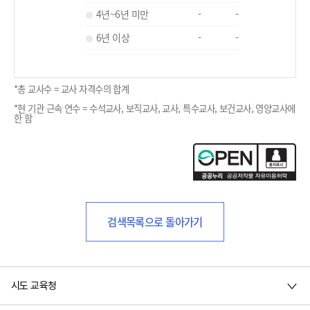
4년~6년 미만
-
-
6년 이상
-
-
*총 교사수 = 교사 자격수의 합계
*현 기관 근속 연수 = 수석교사, 보직교사, 교사, 특수교사, 보건교사, 영양교사에
한 함
검색목록으로 돌아가기
시도 교육청