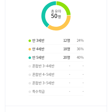
총 유아
50
명
만 3세반
12
명
24
%
만 4세반
18
명
36
%
만 5세반
20
명
40
%
혼합반 3~4세반
-
-
혼합반 4~5세반
-
-
혼합반 3~5세반
-
-
특수학급
-
-