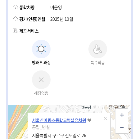
통학차량
미운영
평가(인증)연월
2025년 10월
제공서비스
방과후 과정
특수학급
해당없음
서울신미림초등학교병설유치원
공립_병설
서울특별시 구로구 신도림로 26