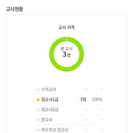
교사현황
교사 자격
총 교사
3
명
수석교사
-
-
정교사1급
3
명
100
%
정교사2급
-
-
준교사
-
-
특수학교 정교사
-
-