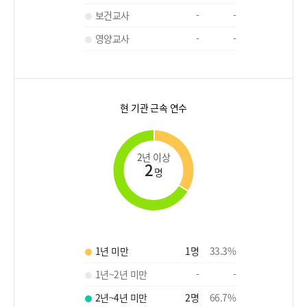
보건교사
-
-
영양교사
-
-
현 기관 근속 연수
2년 이상
2
명
1년 미만
1
명
33.3
%
1년~2년 미만
-
-
2년~4년 미만
2
명
66.7
%