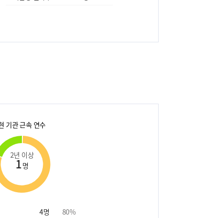
현 기관 근속 연수
2년 이상
1
명
4
명
80
%