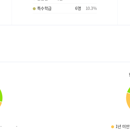
특수학급
6
명
10.3
%
-
-
1년 미만