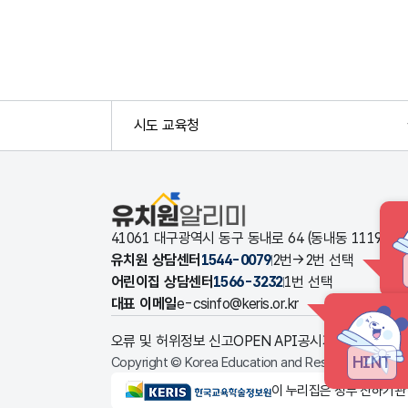
시도 교육청
유치원알리미
41061 대구광역시 동구 동내로 64 (동내동 1119
유치원 상담센터
1544-0079
2번→2번 선택
어린이집 상담센터
1566-3232
1번 선택
대표 이메일
e-csinfo@keris.or.kr
오류 및 허위정보 신고
OPEN API
공시자료 다운로드
HINT
Copyright © Korea Education and Research Informat
KERIS한국교육학술정보원
이 누리집은 정부 산하기관