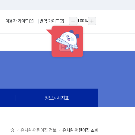
이용자 가이드
번역 가이드
100
%
축소
확대
HINT
정보공시지표
유치원·어린이집 정보
유치원·어린이집 조회