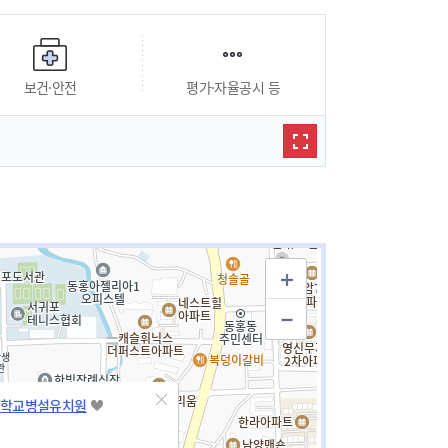
보건·안전
평가·자율공시 등
학교병설유치원