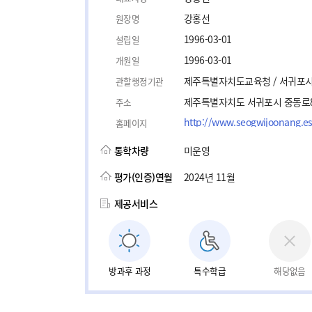
강홍선
원장명
1996-03-01
설립일
1996-03-01
개원일
제주특별자치도교육청 / 서귀포
관할행정기관
제주특별자치도 서귀포시 중동로8
주소
http://www.seogwijoonang.es
홈페이지
통학차량
미운영
평가(인증)연월
2024년 11월
제공서비스
방과후 과정
특수학급
해당없음