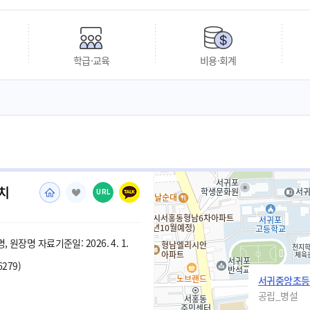
학급·교육
비용·회계
치
URL
 원장명 자료기준일: 2026. 4. 1.
6279)
서귀중앙초등
공립_병설