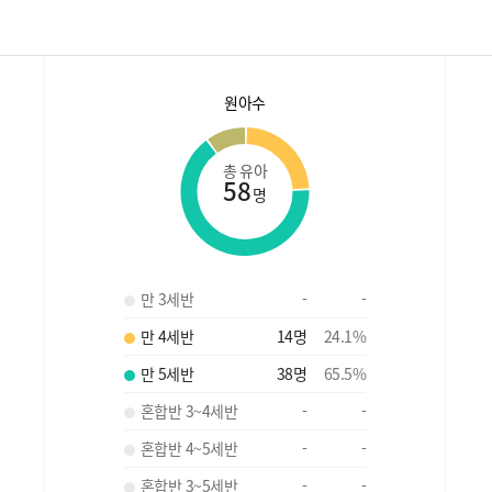
원아수
총 유아
58
명
만 3세반
-
-
만 4세반
14
명
24.1
%
만 5세반
38
명
65.5
%
혼합반 3~4세반
-
-
혼합반 4~5세반
-
-
혼합반 3~5세반
-
-