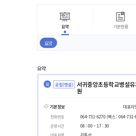
요약
기본현황
요약
요약
서귀중앙초등학교병설유
유
공립(병설)
원
기본정보
대표자명,
064-731-6270
(팩스 : 064-731-
전화번호
08 : 00 ~ 17 : 30
운영시간
강홍선
대표자명