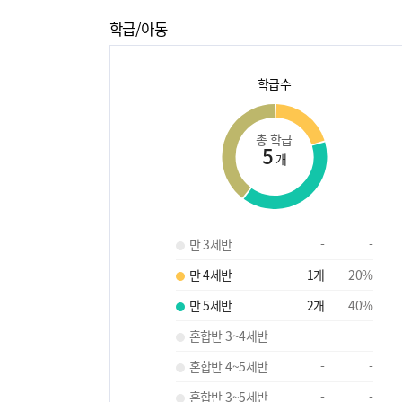
학급/아동
학급수
총 학급
5
개
만 3세반
-
-
만 4세반
1
개
20
%
만 5세반
2
개
40
%
혼합반 3~4세반
-
-
혼합반 4~5세반
-
-
혼합반 3~5세반
-
-