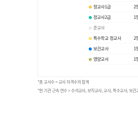
정교사1급
2
정교사2급
1
준교사
특수학교 정교사
2
보건교사
1
영양교사
1
*총 교사수 = 교사 자격수의 합계
*현 기관 근속 연수 = 수석교사, 보직교사, 교사, 특수교사, 보건