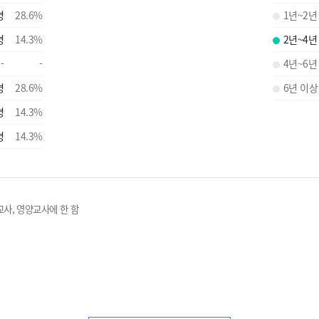
명
28.6
%
1년~2년
명
14.3
%
2년~4년
-
-
4년~6년
명
28.6
%
6년 이상
명
14.3
%
명
14.3
%
교사, 영양교사에 한 함