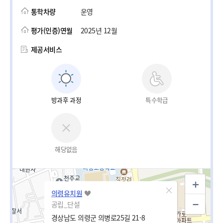
통학차량
운영
평가(인증)연월
2025년 12월
제공서비스
방과후 과정
특수학급
해당없음
의령유치원
공립_단설
경상남도 의령군 의병로25길 21-8