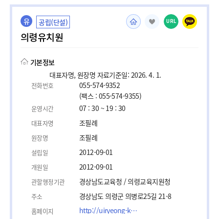
유
공립(단설)
URL
의령유치원
기본정보
대표자명, 원장명 자료기준일: 2026. 4. 1.
055-574-9352
전화번호
(팩스 : 055-574-9355)
07 : 30 ~ 19 : 30
운영시간
조필례
대표자명
조필례
원장명
2012-09-01
설립일
2012-09-01
개원일
경상남도교육청 / 의령교육지원청
관할행정기관
경상남도 의령군 의병로25길 21-8
주소
http://uiryeong-k.gne.go.kr/
홈페이지