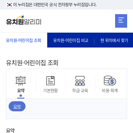
본문 바로가기
주메뉴 바로가
본문 바로가기
이 누리집은 대한민국 공식 전자정부 누리집입니다.
유치원·어린이집 조회
유치원·어린이집 비교
현 위치에서 찾기
유치원·어린이집 조회
요약
기본현황
학급·교육
비용·회계
요약
요약