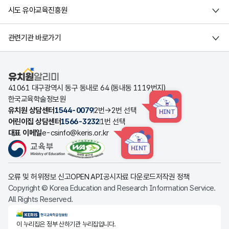
시도 유아교육진흥원
관련기관 바로가기
유치원알리미
41061 대구광역시 동구 동내로 64 (동내동 1119번지)
한국교육학술정보원
유치원 상담센터
1544-0079
2번→2번 선택
HINT
어린이집 상담센터
1566-3232
1번 선택
대표 이메일
e-csinfo@keris.or.kr
HINT
오류 및 허위정보 신고
OPEN API
공시자료 다운로드
저작권 정책
Copyright © Korea Education and Research Information Service.
All Rights Reserved.
KERIS한국교육학술정보원
이 누리집은 정부 산하기관 누리집입니다.