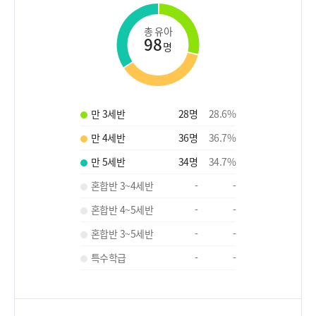
총 유아
98
명
만 3세반
28
명
28.6
%
만 4세반
36
명
36.7
%
만 5세반
34
명
34.7
%
혼합반 3~4세반
-
-
혼합반 4~5세반
-
-
혼합반 3~5세반
-
-
특수학급
-
-