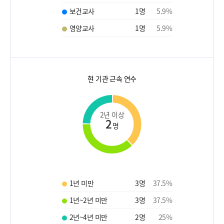
보건교사
1
명
5.9
%
영양교사
1
명
5.9
%
현 기관 근속 연수
2년 이상
2
명
1년 미만
3
명
37.5
%
1년~2년 미만
3
명
37.5
%
2년~4년 미만
2
명
25
%