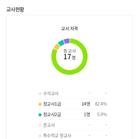
교사현황
교사 자격
총 교사
17
명
수석교사
-
-
정교사1급
14
명
82.4
%
정교사2급
1
명
5.9
%
준교사
-
-
특수학교 정교사
-
-