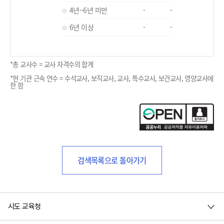
4년~6년 미만
-
-
6년 이상
-
-
*총 교사수 = 교사 자격수의 합계
*현 기관 근속 연수 = 수석교사, 보직교사, 교사, 특수교사, 보건교사, 영양교사에
한 함
검색목록으로 돌아가기
시도 교육청