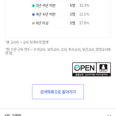
2년~4년 미만
6
명
33.3
%
4년~6년 미만
2
명
11.1
%
6년 이상
5
명
27.8
%
*총 교사수 = 교사 자격수의 합계
*현 기관 근속 연수 = 수석교사, 보직교사, 교사, 특수교사, 보건교사, 영양교사에
한 함
검색목록으로 돌아가기
시도 교육청