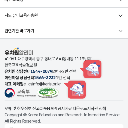
시도 유아교육진흥원
관련기관 바로가기
유치원알리미
41061 대구광역시 동구 동내로 64 (동내동 1119번지)
한국교육학술정보원
유치원 상담센터
1544-0079
2번→2번 선택
HINT
어린이집 상담센터
1566-3232
1번 선택
대표 이메일
e-csinfo@keris.or.kr
HINT
오류 및 허위정보 신고
OPEN API
공시자료 다운로드
저작권 정책
Copyright © Korea Education and Research Information Service.
All Rights Reserved.