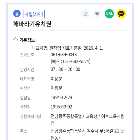
유
사립(사인)
URL
해바라기유치원
기본정보
대표자명, 원장명 자료기준일: 2026. 4. 1.
061-684-0043
전화번호
(팩스 : 061-692-5524)
07 : 30 ~ 20 : 00
운영시간
이용분
대표자명
이용분
원장명
1994-12-29
설립일
1995-03-02
개원일
전남광주통합특별시교육청 / 여수교육지원
관할행정기관
청
전남광주통합특별시 여수시 무선6길 21 (선
주소
원동)