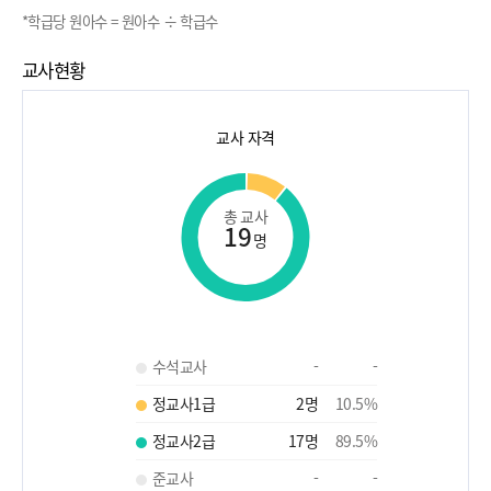
*학급당 원아수 = 원아수 ÷ 학급수
교사현황
교사 자격
총 교사
19
명
수석교사
-
-
정교사1급
2
명
10.5
%
정교사2급
17
명
89.5
%
준교사
-
-