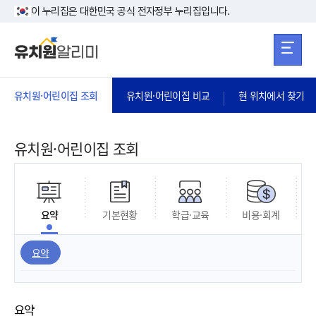
본문 바로가기
주메뉴 바로가
본문 바로가기
이 누리집은 대한민국 공식 전자정부 누리집입니다.
유치원·어린이집 조회
유치원·어린이집 비교
현 위치에서 찾기
유치원·어린이집 조회
요약
기본현황
학급·교육
비용·회계
요약
요약