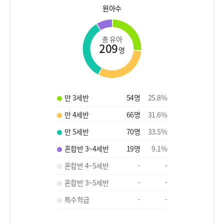
원아수
총 유아
209
명
만 3세반
54
명
25.8
%
만 4세반
66
명
31.6
%
만 5세반
70
명
33.5
%
혼합반 3~4세반
19
명
9.1
%
혼합반 4~5세반
-
-
혼합반 3~5세반
-
-
특수학급
-
-