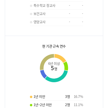
특수학교 정교사
-
-
보건교사
-
-
영양교사
-
-
현 기관 근속 연수
6년 이상
5
명
1년 미만
3
명
16.7
%
1년~2년 미만
2
명
11.1
%