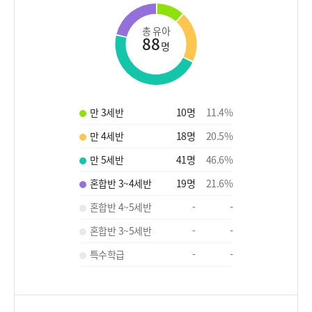
총 유아
88
명
만 3세반
10
명
11.4
%
만 4세반
18
명
20.5
%
만 5세반
41
명
46.6
%
혼합반 3~4세반
19
명
21.6
%
혼합반 4~5세반
-
-
혼합반 3~5세반
-
-
특수학급
-
-