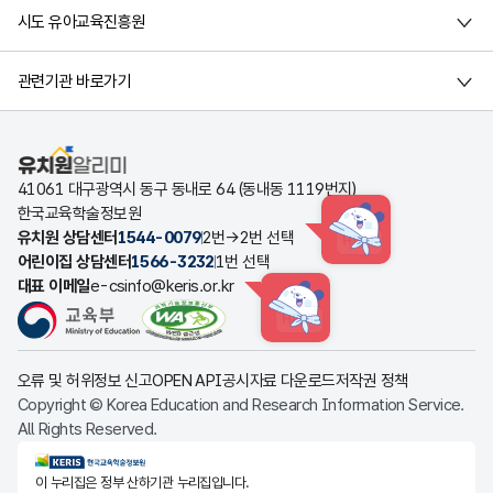
시도 유아교육진흥원
관련기관 바로가기
유치원알리미
41061 대구광역시 동구 동내로 64 (동내동 1119번지)
한국교육학술정보원
유치원 상담센터
1544-0079
2번→2번 선택
HINT
어린이집 상담센터
1566-3232
1번 선택
대표 이메일
e-csinfo@keris.or.kr
HINT
오류 및 허위정보 신고
OPEN API
공시자료 다운로드
저작권 정책
Copyright © Korea Education and Research Information Service.
All Rights Reserved.
KERIS한국교육학술정보원
이 누리집은 정부 산하기관 누리집입니다.