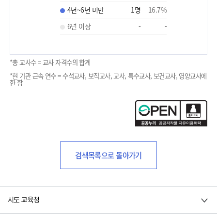
4년~6년 미만
1
명
16.7
%
6년 이상
-
-
*총 교사수 = 교사 자격수의 합계
*현 기관 근속 연수 = 수석교사, 보직교사, 교사, 특수교사, 보건교사, 영양교사에
한 함
검색목록으로 돌아가기
시도 교육청