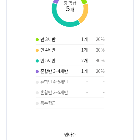
총 학급
5
개
만 3세반
1
개
20
%
만 4세반
1
개
20
%
만 5세반
2
개
40
%
혼합반 3~4세반
1
개
20
%
혼합반 4~5세반
-
-
혼합반 3~5세반
-
-
특수학급
-
-
원아수