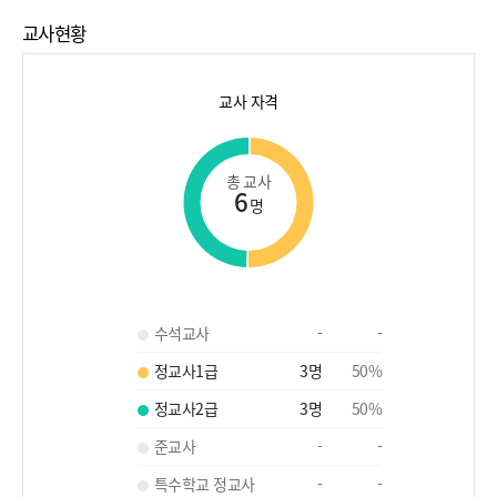
교사현황
교사 자격
총 교사
6
명
수석교사
-
-
정교사1급
3
명
50
%
정교사2급
3
명
50
%
준교사
-
-
특수학교 정교사
-
-