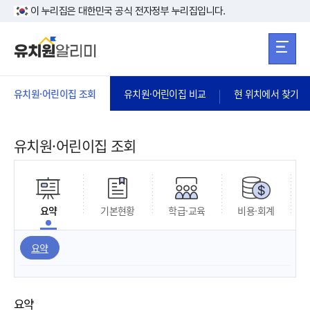
본문 바로가기
주메뉴 바로가
본문 바로가기
이 누리집은 대한민국 공식 전자정부 누리집입니다.
유치원·어린이집 조회
유치원·어린이집 비교
현 위치에서 찾기
유치원·어린이집 조회
요약
기본현황
학급·교육
비용·회계
요약
요약