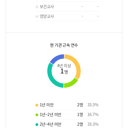
보건교사
-
-
영양교사
-
-
현 기관 근속 연수
4년 이상
1
명
1년 미만
2
명
33.3
%
1년~2년 미만
1
명
16.7
%
2년~4년 미만
2
명
33.3
%