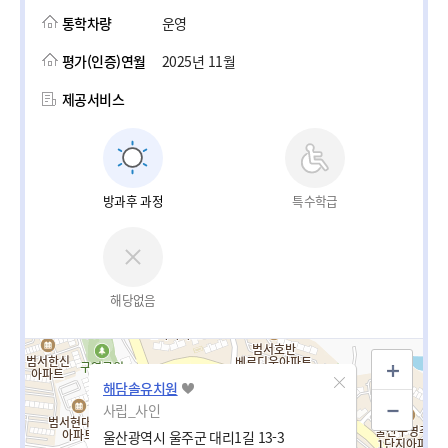
통학차량
운영
평가(인증)연월
2025년 11월
제공서비스
방과후 과정
특수학급
해당없음
해담솔유치원
사립_사인
울산광역시 울주군 대리1길 13-3