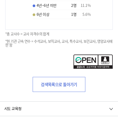
4년~6년 미만
2
명
11.1
%
6년 이상
1
명
5.6
%
*총 교사수 = 교사 자격수의 합계
*현 기관 근속 연수 = 수석교사, 보직교사, 교사, 특수교사, 보건교사, 영양교사에
한 함
검색목록으로 돌아가기
시도 교육청