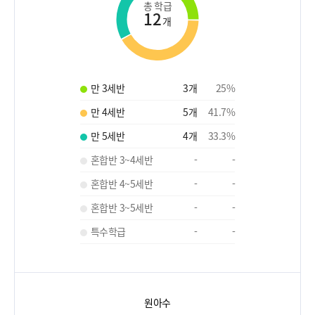
총 학급
12
개
만 3세반
3
개
25
%
만 4세반
5
개
41.7
%
만 5세반
4
개
33.3
%
혼합반 3~4세반
-
-
혼합반 4~5세반
-
-
혼합반 3~5세반
-
-
특수학급
-
-
원아수