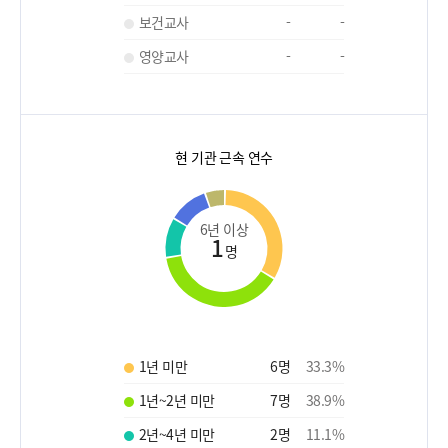
보건교사
-
-
영양교사
-
-
현 기관 근속 연수
6년 이상
1
명
1년 미만
6
명
33.3
%
1년~2년 미만
7
명
38.9
%
2년~4년 미만
2
명
11.1
%