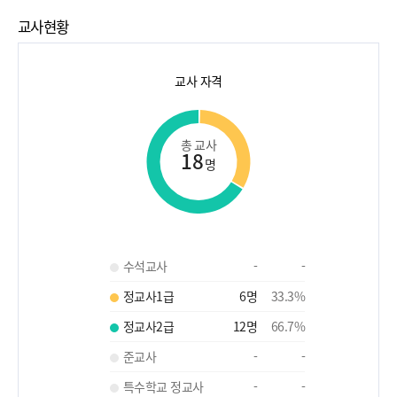
교사현황
교사 자격
총 교사
18
명
수석교사
-
-
정교사1급
6
명
33.3
%
정교사2급
12
명
66.7
%
준교사
-
-
특수학교 정교사
-
-