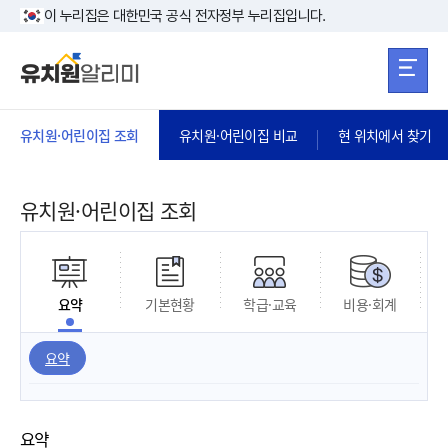
본문 바로가기
주메뉴 바로가
본문 바로가기
이 누리집은 대한민국 공식 전자정부 누리집입니다.
유치원·어린이집 조회
유치원·어린이집 비교
현 위치에서 찾기
유치원·어린이집 조회
요약
기본현황
학급·교육
비용·회계
요약
요약