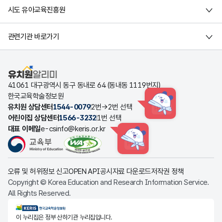
시도 유아교육진흥원
관련기관 바로가기
유치원알리미
41061 대구광역시 동구 동내로 64 (동내동 1119번지)
한국교육학술정보원
유치원 상담센터
1544-0079
2번→2번 선택
HINT
어린이집 상담센터
1566-3232
1번 선택
대표 이메일
e-csinfo@keris.or.kr
HINT
오류 및 허위정보 신고
OPEN API
공시자료 다운로드
저작권 정책
Copyright © Korea Education and Research Information Service.
All Rights Reserved.
KERIS한국교육학술정보원
이 누리집은 정부 산하기관 누리집입니다.