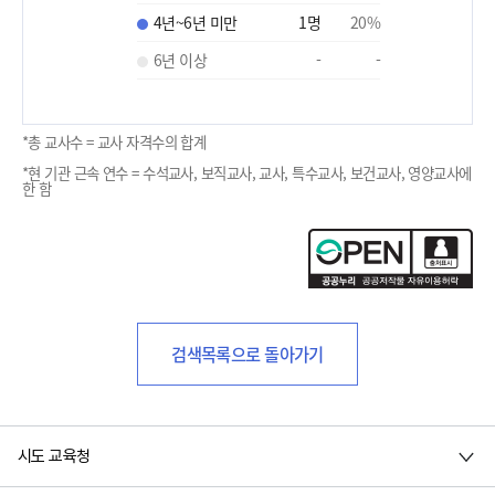
4년~6년 미만
1
명
20
%
6년 이상
-
-
*총 교사수 = 교사 자격수의 합계
*현 기관 근속 연수 = 수석교사, 보직교사, 교사, 특수교사, 보건교사, 영양교사에
한 함
검색목록으로 돌아가기
시도 교육청