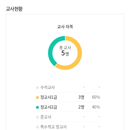
교사현황
교사 자격
총 교사
5
명
수석교사
-
-
정교사1급
3
명
60
%
정교사2급
2
명
40
%
준교사
-
-
특수학교 정교사
-
-