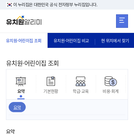
본문 바로가기
주메뉴 바로가
본문 바로가기
이 누리집은 대한민국 공식 전자정부 누리집입니다.
유치원·어린이집 조회
유치원·어린이집 비교
현 위치에서 찾기
유치원·어린이집 조회
요약
기본현황
학급·교육
비용·회계
요약
요약