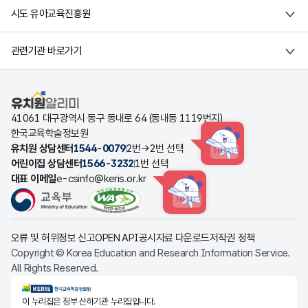
시도 유아교육진흥원
관련기관 바로가기
유치원알리미
41061 대구광역시 동구 동내로 64 (동내동 1119번지)
한국교육학술정보원
유치원 상담센터
1544-0079
2번→2번 선택
HINT
어린이집 상담센터
1566-3232
1번 선택
대표 이메일
e-csinfo@keris.or.kr
HINT
오류 및 허위정보 신고
OPEN API
공시자료 다운로드
저작권 정책
Copyright © Korea Education and Research Information Service.
All Rights Reserved.
KERIS한국교육학술정보원
이 누리집은 정부 산하기관 누리집입니다.