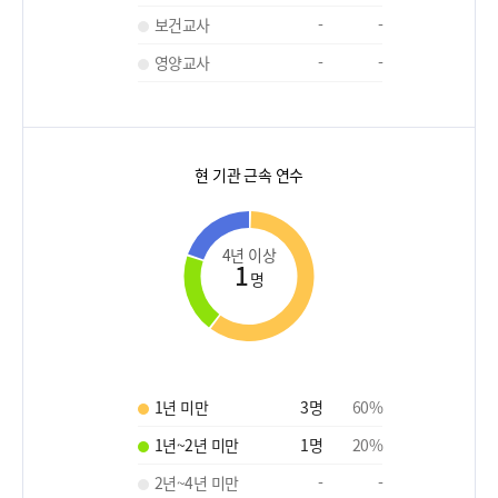
보건교사
-
-
영양교사
-
-
현 기관 근속 연수
4년 이상
1
명
1년 미만
3
명
60
%
1년~2년 미만
1
명
20
%
2년~4년 미만
-
-