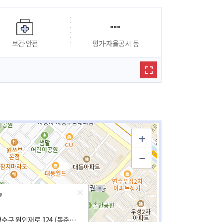
보건·안전
평가·자율공시 등
인천광역시 연수구 원인재로 124 (동춘동, 한양1차아파트)