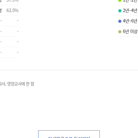
명
62.5
%
2년~4년
-
-
4년~6년
-
-
6년 이상
-
-
-
-
교사, 영양교사에 한 함