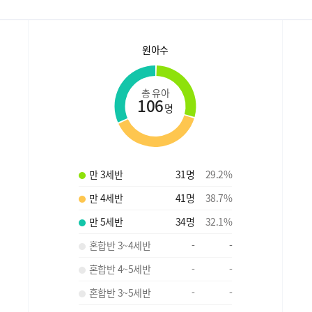
원아수
총 유아
106
명
만 3세반
31
명
29.2
%
만 4세반
41
명
38.7
%
만 5세반
34
명
32.1
%
혼합반 3~4세반
-
-
혼합반 4~5세반
-
-
혼합반 3~5세반
-
-