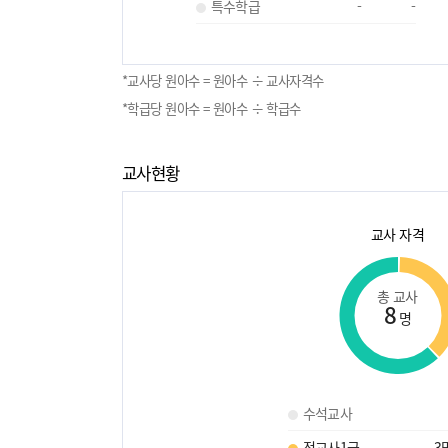
특수학급
-
-
*교사당 원아수 = 원아수 ÷ 교사자격수
*학급당 원아수 = 원아수 ÷ 학급수
교사현황
교사 자격
총 교사
8
명
수석교사
정교사1급
3