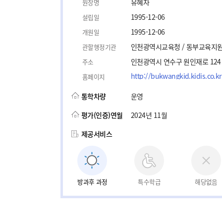
유혜자
원장명
1995-12-06
설립일
1995-12-06
개원일
인천광역시교육청 / 동부교육지
관할행정기관
인천광역시 연수구 원인재로 124
주소
http://bukwangkid.kidis.co.kr
홈페이지
통학차량
운영
평가(인증)연월
2024년 11월
제공서비스
방과후 과정
특수학급
해당없음