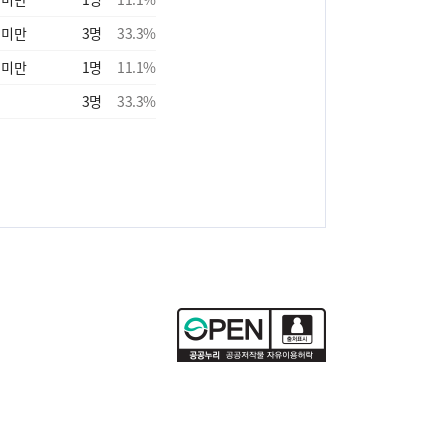
 미만
3
명
33.3
%
 미만
1
명
11.1
%
3
명
33.3
%