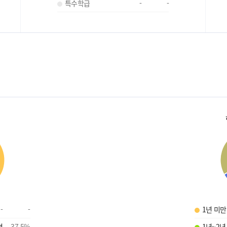
특수학급
-
-
-
-
1년 미만
명
37.5
%
1년~2년