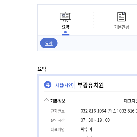
요약
기본현황
요약
요약
부광유치원
유
사립(사인)
기본정보
대표자명,
032-816-1064
(팩스 : 032-816-
전화번호
07 : 30 ~ 19 : 00
운영시간
박수미
대표자명