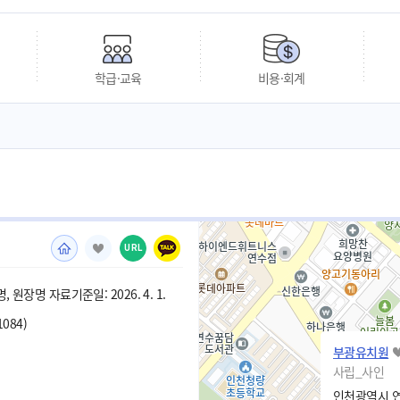
학급·교육
비용·회계
URL
 원장명 자료기준일: 2026. 4. 1.
1084)
부광유치원
사립_사인