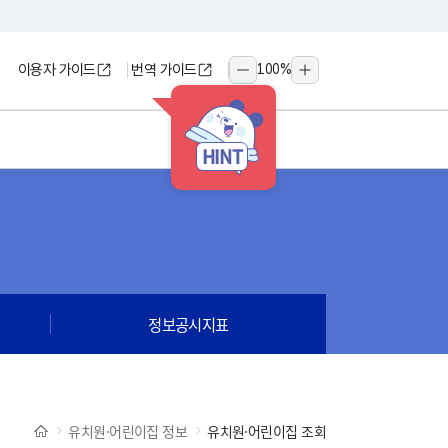
이용자 가이드
번역 가이드
100
%
축소
확대
HINT
정보공시지표
유치원·어린이집 정보
유치원·어린이집 조회