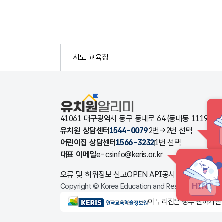
시도 교육청
유치원알리미
41061 대구광역시 동구 동내로 64 (동내동 1119
유치원 상담센터
1544-0079
2번→2번 선택
어린이집 상담센터
1566-3232
1번 선택
대표 이메일
e-csinfo@keris.or.kr
오류 및 허위정보 신고
OPEN API
공시자료 다운로드
HINT
Copyright © Korea Education and Research Informat
KERIS한국교육학술정보원
이 누리집은 정부 산하기관