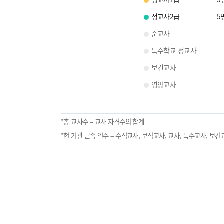
정교사2급
5
준교사
특수학교 정교사
보건교사
영양교사
*총 교사수 = 교사 자격수의 합계
*현 기관 근속 연수 = 수석교사, 보직교사, 교사, 특수교사, 보건