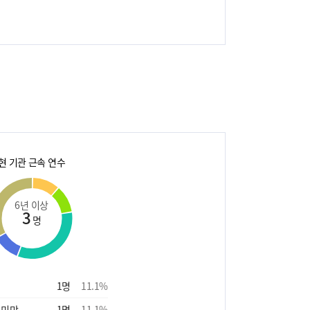
현 기관 근속 연수
6년 이상
3
명
1
명
11.1
%
 미만
1
명
11.1
%