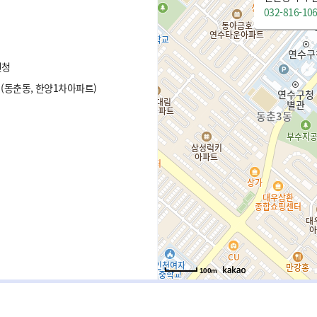
032-816-10
원청
 (동춘동, 한양1차아파트)
100m