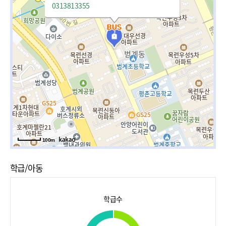
0313813355
100m
학급/아동
학급수