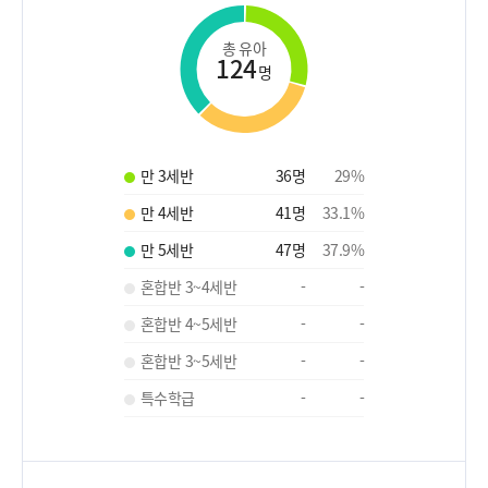
총 유아
124
명
만 3세반
36
명
29
%
만 4세반
41
명
33.1
%
만 5세반
47
명
37.9
%
혼합반 3~4세반
-
-
혼합반 4~5세반
-
-
혼합반 3~5세반
-
-
특수학급
-
-