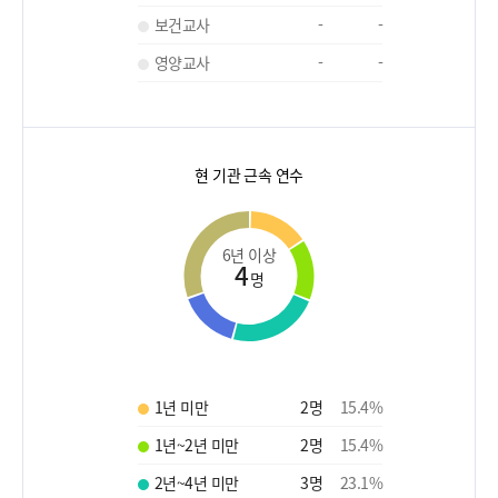
보건교사
-
-
영양교사
-
-
현 기관 근속 연수
6년 이상
4
명
1년 미만
2
명
15.4
%
1년~2년 미만
2
명
15.4
%
2년~4년 미만
3
명
23.1
%