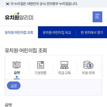
본문 바로가기
주메뉴 바로가
본문 바로가기
이 누리집은 대한민국 공식 전자정부 누리집입니다.
유치원·어린이집 조회
유치원·어린이집 비교
현 위치에서 찾기
유치원·어린이집 조회
요약
기본현황
학급·교육
비용·회계
요약
요약