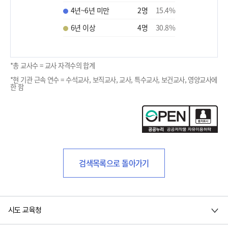
4년~6년 미만
2
명
15.4
%
6년 이상
4
명
30.8
%
*총 교사수 = 교사 자격수의 합계
*현 기관 근속 연수 = 수석교사, 보직교사, 교사, 특수교사, 보건교사, 영양교사에
한 함
검색목록으로 돌아가기
시도 교육청