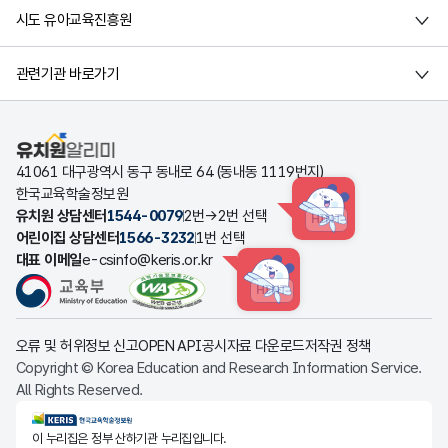
시도 유아교육진흥원
관련기관 바로가기
유치원알리미
41061 대구광역시 동구 동내로 64 (동내동 1119번지)
한국교육학술정보원
유치원 상담센터
1544-0079
2번→2번 선택
HINT
어린이집 상담센터
1566-3232
1번 선택
대표 이메일
e-csinfo@keris.or.kr
HINT
오류 및 허위정보 신고
OPEN API
공시자료 다운로드
저작권 정책
Copyright © Korea Education and Research Information Service.
All Rights Reserved.
KERIS한국교육학술정보원
이 누리집은 정부 산하기관 누리집입니다.