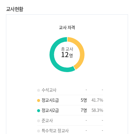
교사현황
교사 자격
총 교사
12
명
수석교사
-
-
정교사1급
5
명
41.7
%
정교사2급
7
명
58.3
%
준교사
-
-
특수학교 정교사
-
-