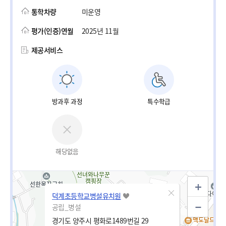
통학차량
미운영
평가(인증)연월
2025년 11월
제공서비스
방과후 과정
특수학급
해당없음
덕계초등학교병설유치원
공립_병설
경기도 양주시 평화로1489번길 29