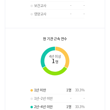
보건교사
-
-
영양교사
-
-
현 기관 근속 연수
4년 이상
1
명
1년 미만
1
명
33.3
%
1년~2년 미만
-
-
2년~4년 미만
1
명
33.3
%