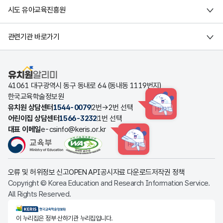
시도 유아교육진흥원
관련기관 바로가기
유치원알리미
41061 대구광역시 동구 동내로 64 (동내동 1119번지)
한국교육학술정보원
유치원 상담센터
1544-0079
2번→2번 선택
HINT
어린이집 상담센터
1566-3232
1번 선택
대표 이메일
e-csinfo@keris.or.kr
HINT
오류 및 허위정보 신고
OPEN API
공시자료 다운로드
저작권 정책
Copyright © Korea Education and Research Information Service.
All Rights Reserved.
KERIS한국교육학술정보원
이 누리집은 정부 산하기관 누리집입니다.