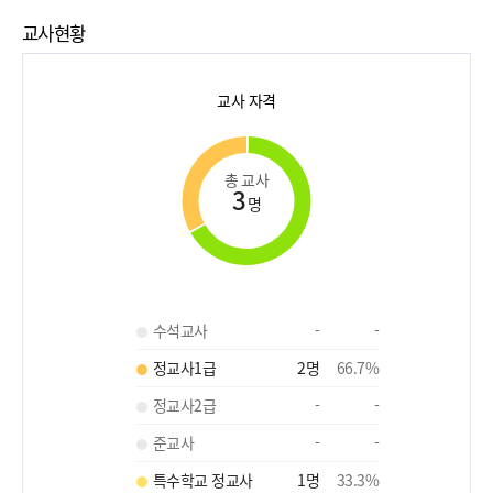
교사현황
교사 자격
총 교사
3
명
수석교사
-
-
정교사1급
2
명
66.7
%
정교사2급
-
-
준교사
-
-
특수학교 정교사
1
명
33.3
%