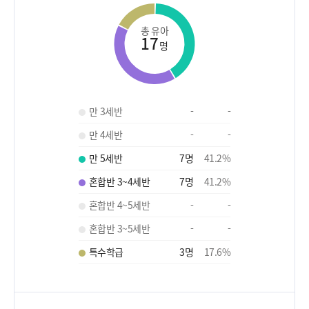
총 유아
17
명
만 3세반
-
-
만 4세반
-
-
만 5세반
7
명
41.2
%
혼합반 3~4세반
7
명
41.2
%
혼합반 4~5세반
-
-
혼합반 3~5세반
-
-
특수학급
3
명
17.6
%