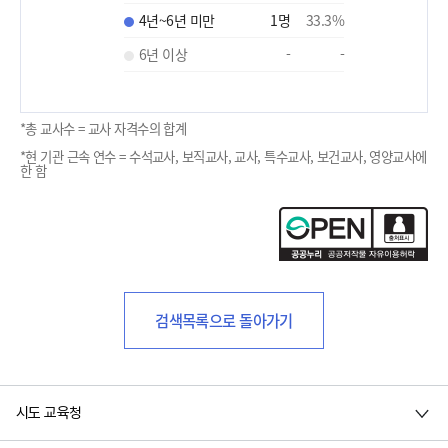
4년~6년 미만
1
명
33.3
%
6년 이상
-
-
*총 교사수 = 교사 자격수의 합계
*현 기관 근속 연수 = 수석교사, 보직교사, 교사, 특수교사, 보건교사, 영양교사에
한 함
검색목록으로 돌아가기
시도 교육청