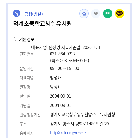
유
공립(병설)
URL
덕계초등학교병설유치원
기본정보
대표자명, 원장명 자료기준일: 2026. 4. 1.
031-864-9217
전화번호
(팩스 : 031-864-9216)
09 : 00 ~ 19 : 00
운영시간
방성배
대표자명
방성배
원장명
2004-09-01
설립일
2004-09-01
개원일
경기도교육청 / 동두천양주교육지원청
관할행정기관
경기도 양주시 평화로1489번길 29
주소
http://deokgye-es.e-wut.co.kr
홈페이지