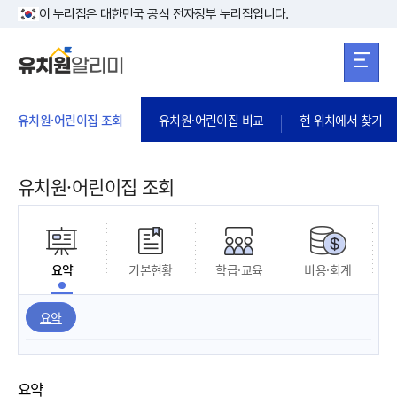
본문 바로가기
주메뉴 바로가
본문 바로가기
이 누리집은 대한민국 공식 전자정부 누리집입니다.
유치원·어린이집 조회
유치원·어린이집 비교
현 위치에서 찾기
유치원·어린이집 조회
요약
기본현황
학급·교육
비용·회계
요약
요약