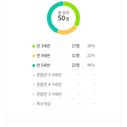
총 유아
50
명
만 3세반
17
명
34
%
만 4세반
11
명
22
%
만 5세반
22
명
44
%
혼합반 3~4세반
-
-
혼합반 4~5세반
-
-
혼합반 3~5세반
-
-
특수학급
-
-