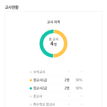
교사현황
교사 자격
총 교사
4
명
수석교사
-
-
정교사1급
2
명
50
%
정교사2급
2
명
50
%
준교사
-
-
특수학교 정교사
-
-