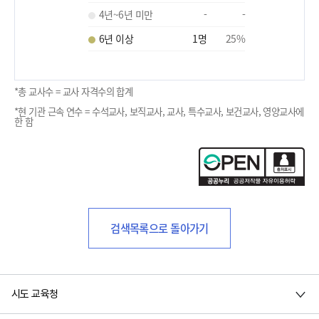
4년~6년 미만
-
-
6년 이상
1
명
25
%
*총 교사수 = 교사 자격수의 합계
*현 기관 근속 연수 = 수석교사, 보직교사, 교사, 특수교사, 보건교사, 영양교사에
한 함
검색목록으로 돌아가기
시도 교육청