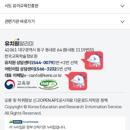
시도 유아교육진흥원
관련기관 바로가기
유치원알리미
41061 대구광역시 동구 동내로 64 (동내동 1119번지)
한국교육학술정보원
유치원 상담센터
1544-0079
2번→2번 선택
HINT
어린이집 상담센터
1566-3232
1번 선택
대표 이메일
e-csinfo@keris.or.kr
HINT
오류 및 허위정보 신고
OPEN API
공시자료 다운로드
저작권 정책
Copyright © Korea Education and Research Information Service.
All Rights Reserved.
KERIS한국교육학술정보원
이 누리집은 정부 산하기관 누리집입니다.