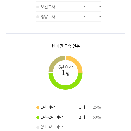
보건교사
-
-
영양교사
-
-
현 기관 근속 연수
6년 이상
1
명
1년 미만
1
명
25
%
1년~2년 미만
2
명
50
%
2년~4년 미만
-
-