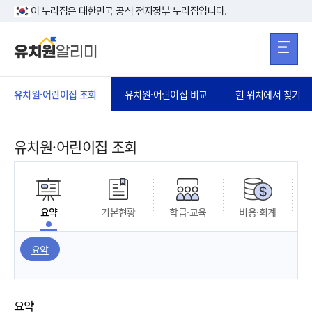
본문 바로가기
주메뉴 바로가
본문 바로가기
이 누리집은 대한민국 공식 전자정부 누리집입니다.
유치원·어린이집 조회
유치원·어린이집 비교
현 위치에서 찾기
유치원·어린이집 조회
요약
기본현황
학급·교육
비용·회계
요약
요약