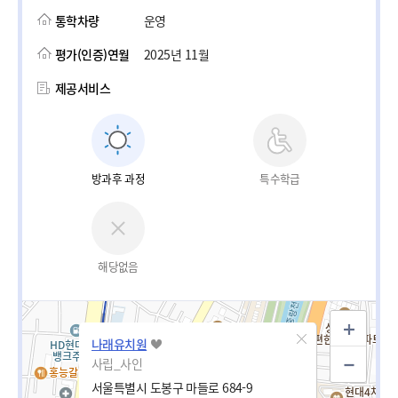
통학차량
운영
평가(인증)연월
2025년 11월
제공서비스
방과후 과정
특수학급
해당없음
나래유치원
사립_사인
서울특별시 도봉구 마들로 684-9