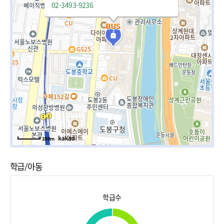
02-3493-9236
100m
학급/아동
학급수