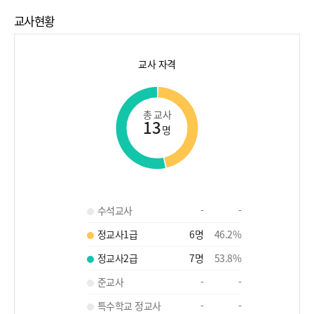
교사현황
교사 자격
총 교사
13
명
수석교사
-
-
정교사1급
6
명
46.2
%
정교사2급
7
명
53.8
%
준교사
-
-
특수학교 정교사
-
-