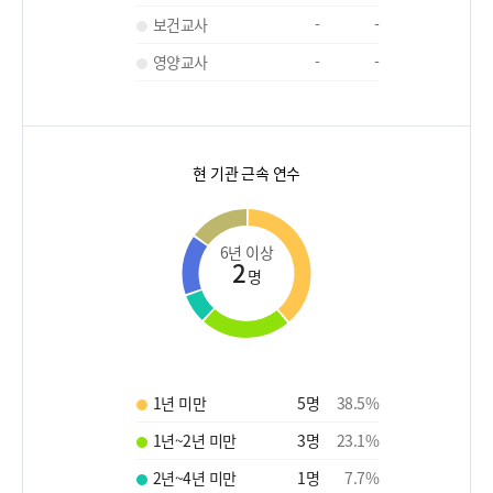
보건교사
-
-
영양교사
-
-
현 기관 근속 연수
6년 이상
2
명
1년 미만
5
명
38.5
%
1년~2년 미만
3
명
23.1
%
2년~4년 미만
1
명
7.7
%