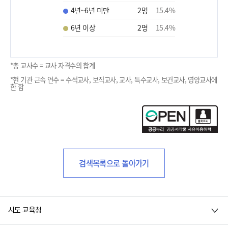
4년~6년 미만
2
명
15.4
%
6년 이상
2
명
15.4
%
*총 교사수 = 교사 자격수의 합계
*현 기관 근속 연수 = 수석교사, 보직교사, 교사, 특수교사, 보건교사, 영양교사에
한 함
검색목록으로 돌아가기
시도 교육청