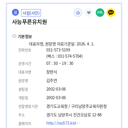
유
사립(사인)
URL
사능푸른유치원
기본정보
대표자명, 원장명 자료기준일: 2026. 4. 1.
031-573-5199
전화번호
(팩스 : 031-574-5704)
07 : 30 ~ 19 : 30
운영시간
장현식
대표자명
김주연
원장명
2002-03-06
설립일
2002-03-06
개원일
경기도교육청 / 구리남양주교육지원청
관할행정기관
경기도 남양주시 진건오남로 12-88
주소
http://joo573.kidsnote.ac
홈페이지