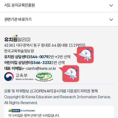
시도 유아교육진흥원
관련기관 바로가기
유치원알리미
41061 대구광역시 동구 동내로 64 (동내동 1119번지)
한국교육학술정보원
유치원 상담센터
1544-0079
2번→2번 선택
HINT
어린이집 상담센터
1566-3232
1번 선택
대표 이메일
e-csinfo@keris.or.kr
HINT
오류 및 허위정보 신고
OPEN API
공시자료 다운로드
저작권 정책
Copyright © Korea Education and Research Information Service.
All Rights Reserved.
KERIS한국교육학술정보원
이 누리집은 정부 산하기관 누리집입니다.