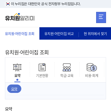
본문 바로가기
주메뉴 바로가
본문 바로가기
이 누리집은 대한민국 공식 전자정부 누리집입니다.
유치원·어린이집 조회
유치원·어린이집 비교
현 위치에서 찾기
유치원·어린이집 조회
요약
기본현황
학급·교육
비용·회계
요약
요약