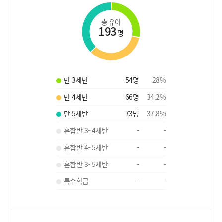
총 유아
193
명
만 3세반
54
명
28
%
만 4세반
66
명
34.2
%
만 5세반
73
명
37.8
%
혼합반 3~4세반
-
-
혼합반 4~5세반
-
-
혼합반 3~5세반
-
-
특수학급
-
-