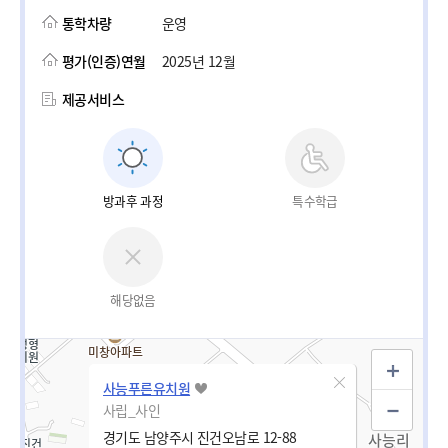
통학차량
운영
평가(인증)연월
2025년 12월
제공서비스
방과후 과정
특수학급
해당없음
사능푸른유치원
사립_사인
경기도 남양주시 진건오남로 12-88