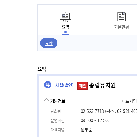
요약
기본현황
요약
요약
송림유치원
유
사립(법인)
폐원
기본정보
대표자명, 
02-523-7718
(팩스 : 02-521-40
전화번호
09 : 00 ~ 17 : 00
운영시간
원부순
대표자명