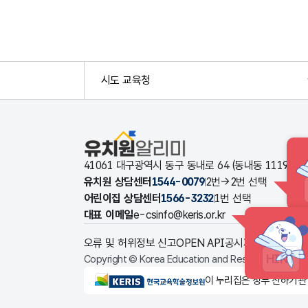
시도 교육청
유치원알리미
41061 대구광역시 동구 동내로 64 (동내동 1119
유치원 상담센터
1544-0079
2번→2번 선택
어린이집 상담센터
1566-3232
1번 선택
대표 이메일
e-csinfo@keris.or.kr
오류 및 허위정보 신고
OPEN API
공시자료 다운로드
HINT
Copyright © Korea Education and Research Informat
KERIS한국교육학술정보원
이 누리집은 정부 산하기관