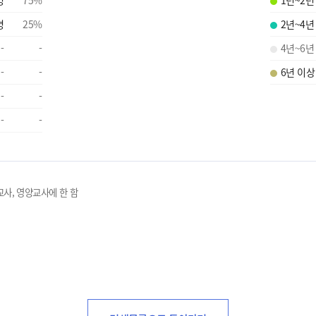
명
25
%
2년~4년
-
-
4년~6년
-
-
6년 이상
-
-
-
-
교사, 영양교사에 한 함