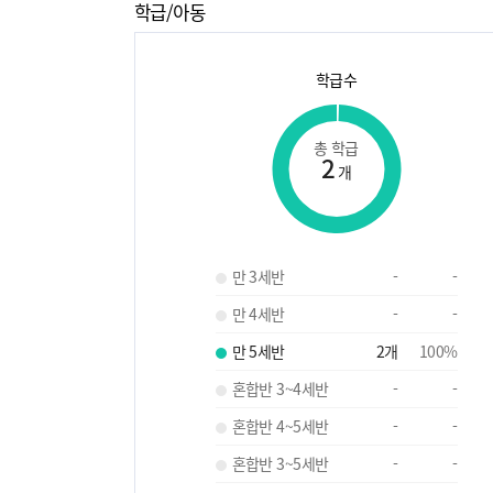
학급/아동
학급수
총 학급
2
개
만 3세반
-
-
만 4세반
-
-
만 5세반
2
개
100
%
혼합반 3~4세반
-
-
혼합반 4~5세반
-
-
혼합반 3~5세반
-
-