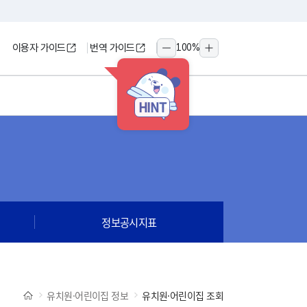
이용자 가이드
번역 가이드
100
%
축소
확대
HINT
정보공시지표
유치원·어린이집 정보
유치원·어린이집 조회