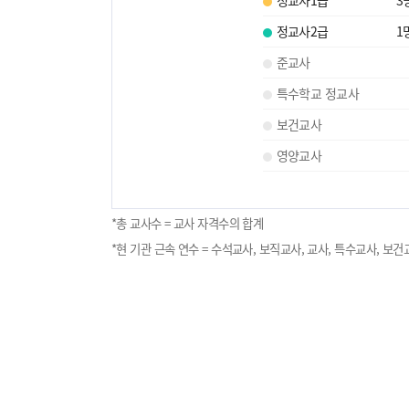
정교사2급
1
준교사
특수학교 정교사
보건교사
영양교사
*총 교사수 = 교사 자격수의 합계
*현 기관 근속 연수 = 수석교사, 보직교사, 교사, 특수교사, 보건