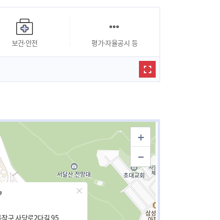
보건·안전
평가·자율공시 등
작구 사당로2다길 95