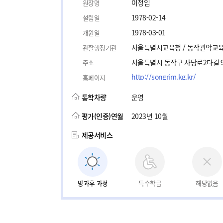
이정임
원장명
1978-02-14
설립일
1978-03-01
개원일
서울특별시교육청 / 동작관악교
관할행정기관
서울특별시 동작구 사당로2다길 
주소
http://songrim.kg.kr/
홈페이지
통학차량
운영
평가(인증)연월
2023년 10월
제공서비스
방과후 과정
특수학급
해당없음