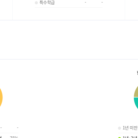
특수학급
-
-
-
-
1년 미만
명
75
%
1년~2년