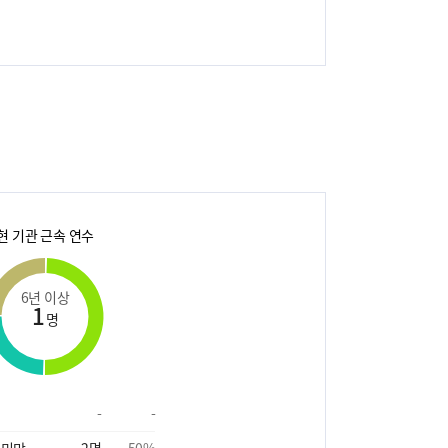
현 기관 근속 연수
6년 이상
1
명
-
-
 미만
2
명
50
%