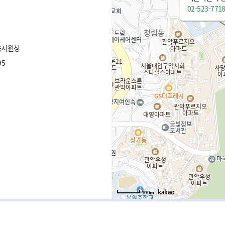
02-523-771
육지원청
95
100m