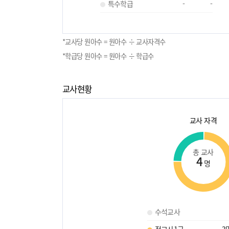
특수학급
-
-
*교사당 원아수 = 원아수 ÷ 교사자격수
*학급당 원아수 = 원아수 ÷ 학급수
교사현황
교사 자격
총 교사
4
명
수석교사
정교사1급
3