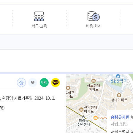
학급·교육
비용·회계
URL
원장명 자료기준일: 2024. 10. 1.
76)
송림유치원
사립_법인
서울특별시 동