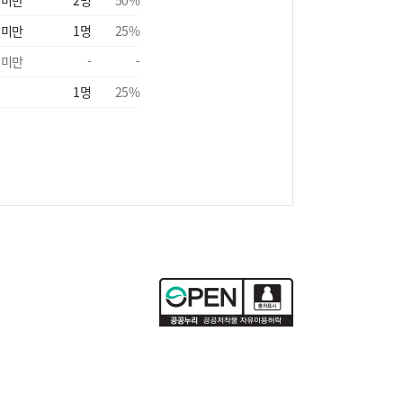
 미만
1
명
25
%
 미만
-
-
1
명
25
%