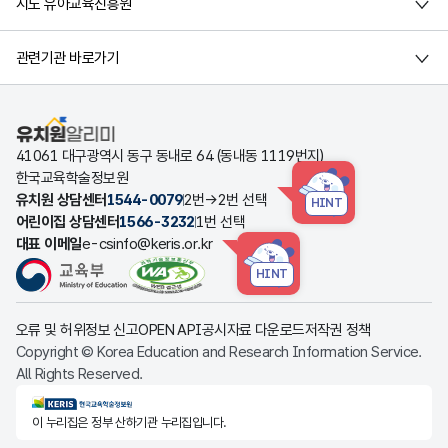
시도 유아교육진흥원
관련기관 바로가기
유치원알리미
41061 대구광역시 동구 동내로 64 (동내동 1119번지)
한국교육학술정보원
유치원 상담센터
1544-0079
2번→2번 선택
HINT
어린이집 상담센터
1566-3232
1번 선택
대표 이메일
e-csinfo@keris.or.kr
HINT
오류 및 허위정보 신고
OPEN API
공시자료 다운로드
저작권 정책
Copyright © Korea Education and Research Information Service.
All Rights Reserved.
KERIS한국교육학술정보원
이 누리집은 정부 산하기관 누리집입니다.