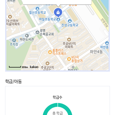
100m
학급/아동
학급수
총 학급