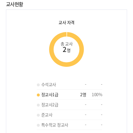
교사현황
교사 자격
총 교사
2
명
수석교사
-
-
정교사1급
2
명
100
%
정교사2급
-
-
준교사
-
-
특수학교 정교사
-
-