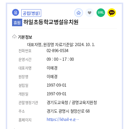
유
공립(병설)
URL
하일초등학교병설유치원
휴원
기본정보
대표자명, 원장명 자료기준일: 2024. 10. 1.
02-896-0534
전화번호
09 : 00 ~ 17 : 00
운영시간
이예경
대표자명
이예경
원장명
1997-09-01
설립일
1997-09-01
개원일
경기도교육청 / 광명교육지원청
관할행정기관
경기도 광명시 철망산로 68
주소
https://khail-e.goegm.kr
홈페이지