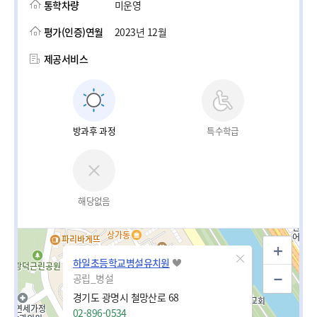
통학차량
미운영
평가(인증)연월
2023년 12월
제공서비스
방과후 과정
특수학급
해당없음
하일초등학교병설유치원
공립_병설
경기도 광명시 철망산로 68
02-896-0534