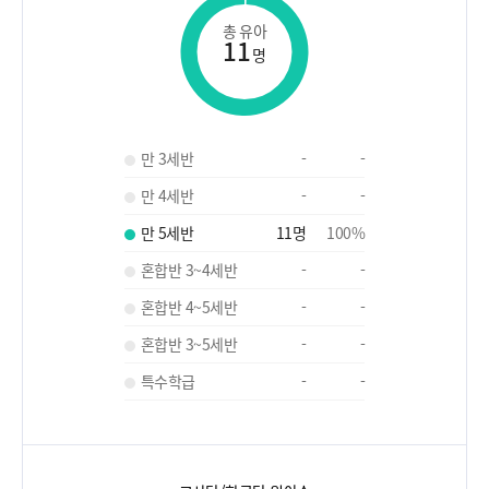
총 유아
11
명
만 3세반
-
-
만 4세반
-
-
만 5세반
11
명
100
%
혼합반 3~4세반
-
-
혼합반 4~5세반
-
-
혼합반 3~5세반
-
-
특수학급
-
-