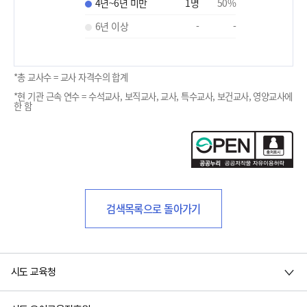
4년~6년 미만
1
명
50
%
6년 이상
-
-
*총 교사수 = 교사 자격수의 합계
*현 기관 근속 연수 = 수석교사, 보직교사, 교사, 특수교사, 보건교사, 영양교사에
한 함
검색목록으로 돌아가기
시도 교육청