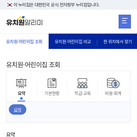
본문 바로가기
주메뉴 바로가
본문 바로가기
이 누리집은 대한민국 공식 전자정부 누리집입니다.
유치원·어린이집 조회
유치원·어린이집 비교
현 위치에서 찾기
유치원·어린이집 조회
요약
기본현황
학급·교육
비용·회계
요약
요약