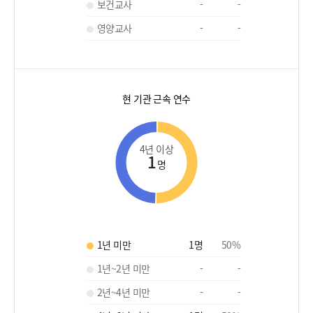
보건교사
-
-
영양교사
-
-
현 기관 근속 연수
4년 이상
1
명
1년 미만
1
명
50
%
1년~2년 미만
-
-
2년~4년 미만
-
-