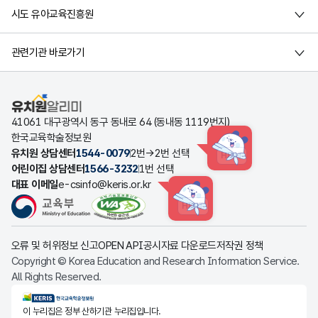
시도 유아교육진흥원
관련기관 바로가기
유치원알리미
41061 대구광역시 동구 동내로 64 (동내동 1119번지)
한국교육학술정보원
유치원 상담센터
1544-0079
2번→2번 선택
HINT
어린이집 상담센터
1566-3232
1번 선택
대표 이메일
e-csinfo@keris.or.kr
HINT
오류 및 허위정보 신고
OPEN API
공시자료 다운로드
저작권 정책
Copyright © Korea Education and Research Information Service.
All Rights Reserved.
KERIS한국교육학술정보원
이 누리집은 정부 산하기관 누리집입니다.