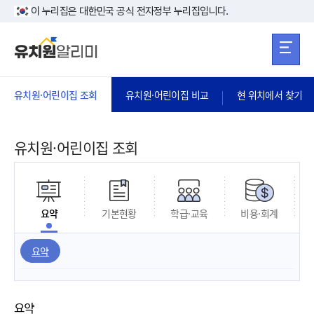
본문 바로가기
주메뉴 바로가
본문 바로가기
이 누리집은 대한민국 공식 전자정부 누리집입니다.
유치원·어린이집 조회
유치원·어린이집 비교
현 위치에서 찾기
유치원·어린이집 조회
요약
기본현황
학급·교육
비용·회계
요약
요약