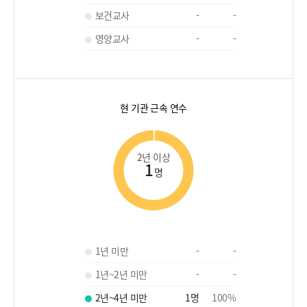
보건교사
-
-
영양교사
-
-
현 기관 근속 연수
2년 이상
1
명
1년 미만
-
-
1년~2년 미만
-
-
2년~4년 미만
1
명
100
%