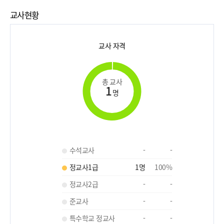
교사현황
교사 자격
총 교사
1
명
수석교사
-
-
정교사1급
1
명
100
%
정교사2급
-
-
준교사
-
-
특수학교 정교사
-
-