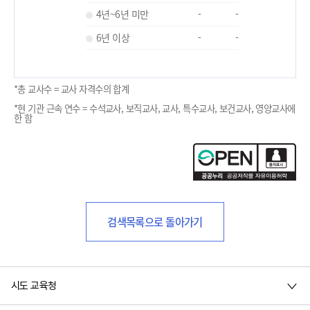
4년~6년 미만
-
-
6년 이상
-
-
*총 교사수 = 교사 자격수의 합계
*현 기관 근속 연수 = 수석교사, 보직교사, 교사, 특수교사, 보건교사, 영양교사에
한 함
검색목록으로 돌아가기
시도 교육청