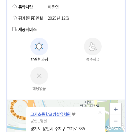
통학차량
미운영
평가(인증)연월
2025년 12월
제공서비스
방과후 과정
특수학급
해당없음
고기초등학교병설유치원
공립_병설
경기도 용인시 수지구 고기로 385