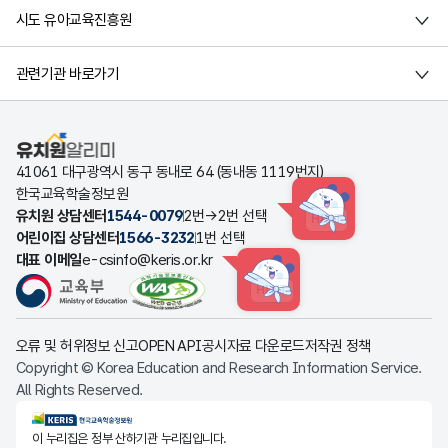
시도 유아교육진흥원
관련기관 바로가기
유치원알리미
41061 대구광역시 동구 동내로 64 (동내동 1119번지)
한국교육학술정보원
유치원 상담센터
1544-0079
2번→2번 선택
HINT
어린이집 상담센터
1566-3232
1번 선택
대표 이메일
e-csinfo@keris.or.kr
HINT
오류 및 허위정보 신고
OPEN API
공시자료 다운로드
저작권 정책
Copyright © Korea Education and Research Information Service.
All Rights Reserved.
KERIS한국교육학술정보원
이 누리집은 정부 산하기관 누리집입니다.