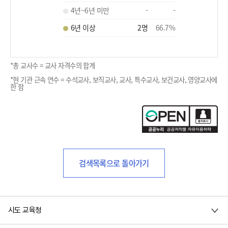
4년~6년 미만
-
-
6년 이상
2
명
66.7
%
*총 교사수 = 교사 자격수의 합계
*현 기관 근속 연수 = 수석교사, 보직교사, 교사, 특수교사, 보건교사, 영양교사에
한 함
검색목록으로 돌아가기
시도 교육청