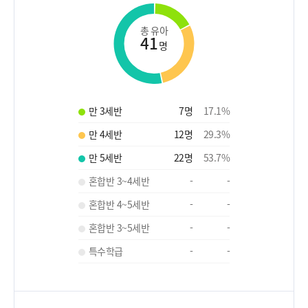
총 유아
41
명
만 3세반
7
명
17.1
%
만 4세반
12
명
29.3
%
만 5세반
22
명
53.7
%
혼합반 3~4세반
-
-
혼합반 4~5세반
-
-
혼합반 3~5세반
-
-
특수학급
-
-