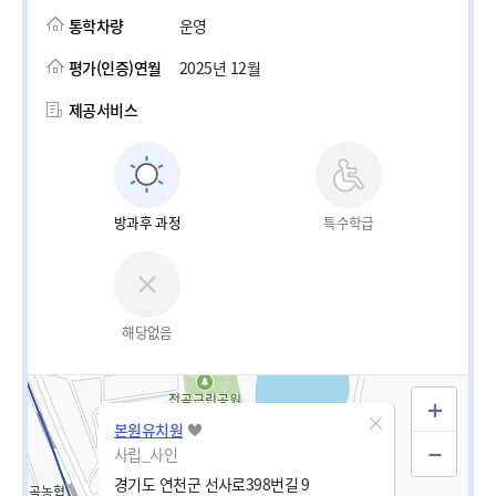
통학차량
운영
평가(인증)연월
2025년 12월
제공서비스
방과후 과정
특수학급
해당없음
본원유치원
사립_사인
경기도 연천군 선사로398번길 9