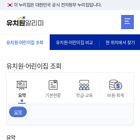
본문 바로가기
주메뉴 바로가
본문 바로가기
이 누리집은 대한민국 공식 전자정부 누리집입니다.
유치원·어린이집 조회
유치원·어린이집 비교
현 위치에서 찾기
유치원·어린이집 조회
요약
기본현황
학급·교육
비용·회계
요약
요약