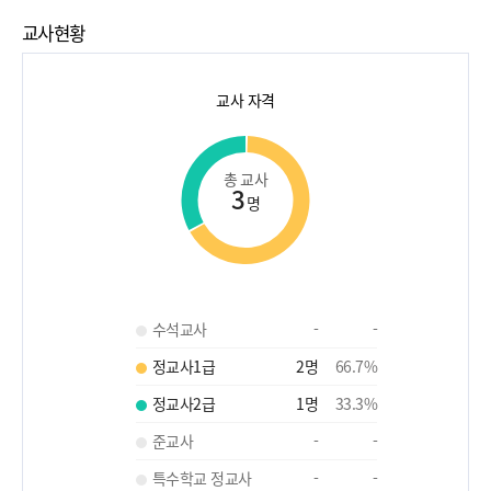
교사현황
교사 자격
총 교사
3
명
수석교사
-
-
정교사1급
2
명
66.7
%
정교사2급
1
명
33.3
%
준교사
-
-
특수학교 정교사
-
-