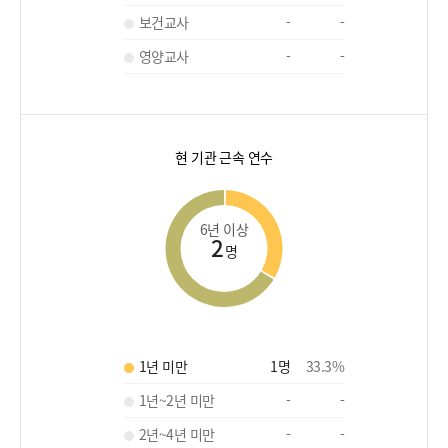
보건교사
-
-
영양교사
-
-
현 기관 근속 연수
6년 이상
2
명
1년 미만
1
명
33.3
%
1년~2년 미만
-
-
2년~4년 미만
-
-