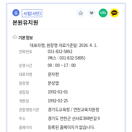
유
사립(사인)
URL
본원유치원
기본정보
대표자명, 원장명 자료기준일: 2026. 4. 1.
031-832-5892
전화번호
(팩스 : 031-832-5895)
09 : 00 ~ 17 : 00
운영시간
윤자현
대표자명
문성엽
원장명
1992-02-01
설립일
1992-02-25
개원일
경기도교육청 / 연천교육지원청
관할행정기관
경기도 연천군 선사로398번길 9
주소
등록된 홈페이지가 없습니다.
홈페이지