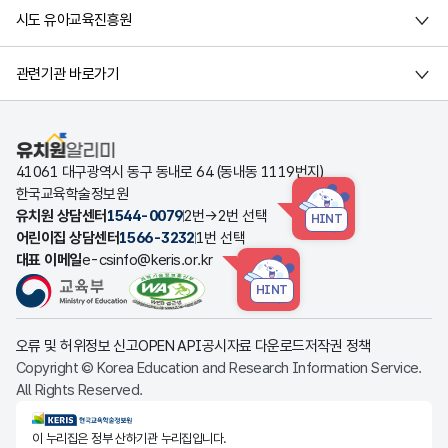
시도 유아교육진흥원
관련기관 바로가기
유치원알리미
41061 대구광역시 동구 동내로 64 (동내동 1119번지)
한국교육학술정보원
유치원 상담센터
1544-0079
2번→2번 선택
HINT
어린이집 상담센터
1566-3232
1번 선택
대표 이메일
e-csinfo@keris.or.kr
HINT
오류 및 허위정보 신고
OPEN API
공시자료 다운로드
저작권 정책
Copyright © Korea Education and Research Information Service.
All Rights Reserved.
KERIS한국교육학술정보원
이 누리집은 정부 산하기관 누리집입니다.