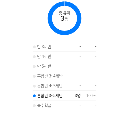
총 유아
3
명
만 3세반
-
-
만 4세반
-
-
만 5세반
-
-
혼합반 3~4세반
-
-
혼합반 4~5세반
-
-
혼합반 3~5세반
3
명
100
%
특수학급
-
-