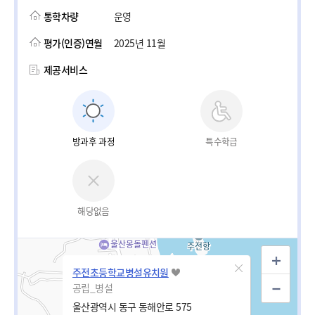
통학차량
운영
평가(인증)연월
2025년 11월
제공서비스
방과후 과정
특수학급
해당없음
주전초등학교병설유치원
공립_병설
울산광역시 동구 동해안로 575