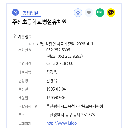
유
공립(병설)
URL
주전초등학교병설유치원
기본정보
대표자명, 원장명 자료기준일: 2026. 4. 1.
052-252-5305
전화번호
(팩스 : 052-252-9293)
08 : 30 ~ 18 : 00
운영시간
김경옥
대표자명
김경옥
원장명
1995-03-04
설립일
1995-03-04
개원일
울산광역시교육청 / 강북교육지원청
관할행정기관
울산광역시 동구 동해안로 575
주소
http://www.jujeon.es.kr
홈페이지