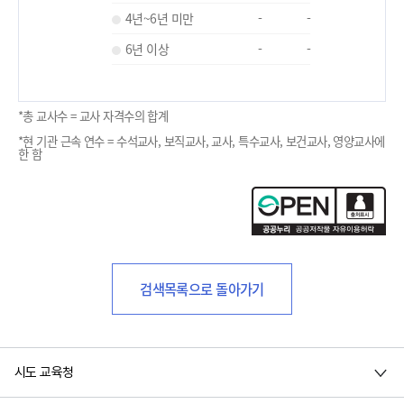
4년~6년 미만
-
-
6년 이상
-
-
*총 교사수 = 교사 자격수의 합계
*현 기관 근속 연수 = 수석교사, 보직교사, 교사, 특수교사, 보건교사, 영양교사에
한 함
검색목록으로 돌아가기
시도 교육청