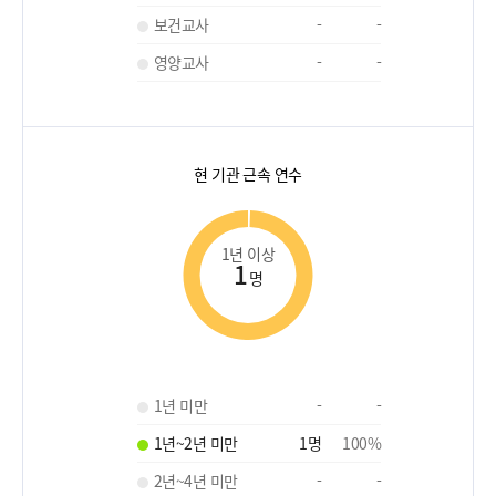
보건교사
-
-
영양교사
-
-
현 기관 근속 연수
1년 이상
1
명
1년 미만
-
-
1년~2년 미만
1
명
100
%
2년~4년 미만
-
-