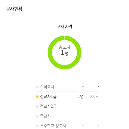
교사현황
교사 자격
총 교사
1
명
수석교사
-
-
정교사1급
1
명
100
%
정교사2급
-
-
준교사
-
-
특수학교 정교사
-
-