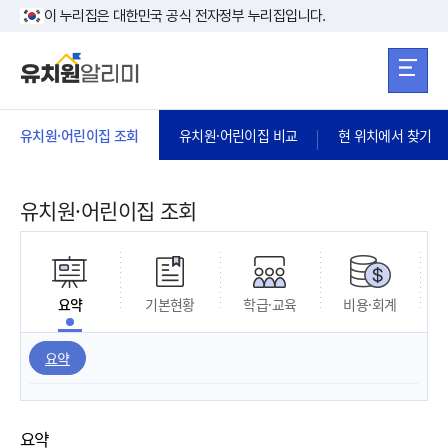
본문 바로가기
주메뉴 바로가
본문 바로가기
이 누리집은 대한민국 공식 전자정부 누리집입니다.
유치원·어린이집 조회
유치원·어린이집 비교
현 위치에서 찾기
유치원·어린이집 조회
요약
기본현황
학급·교육
비용·회계
요약
요약