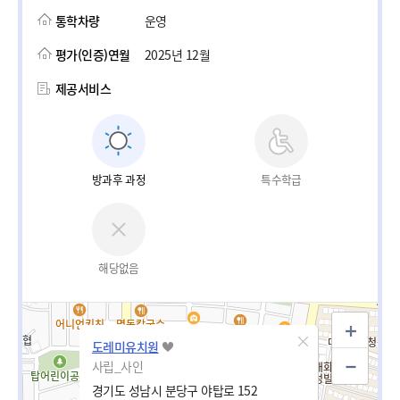
통학차량
운영
평가(인증)연월
2025년 12월
제공서비스
방과후 과정
특수학급
해당없음
도레미유치원
사립_사인
경기도 성남시 분당구 야탑로 152