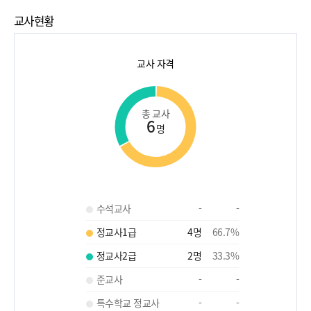
교사현황
교사 자격
총 교사
6
명
수석교사
-
-
정교사1급
4
명
66.7
%
정교사2급
2
명
33.3
%
준교사
-
-
특수학교 정교사
-
-