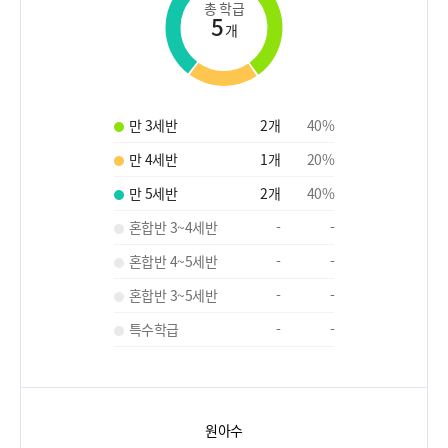
총 학급
5
개
만 3세반
2
개
40
%
만 4세반
1
개
20
%
만 5세반
2
개
40
%
혼합반 3~4세반
-
-
혼합반 4~5세반
-
-
혼합반 3~5세반
-
-
특수학급
-
-
원아수