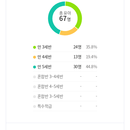
총 유아
67
명
만 3세반
24
명
35.8
%
만 4세반
13
명
19.4
%
만 5세반
30
명
44.8
%
혼합반 3~4세반
-
-
혼합반 4~5세반
-
-
혼합반 3~5세반
-
-
특수학급
-
-