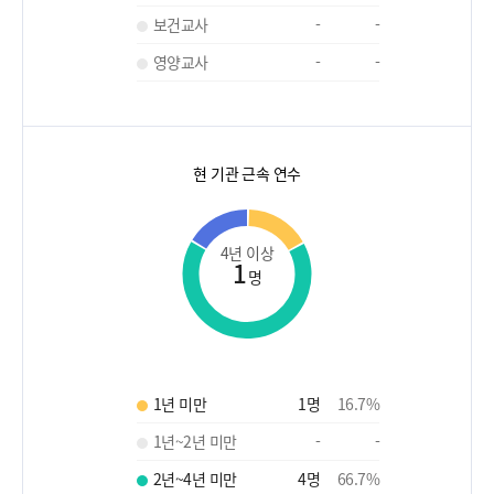
보건교사
-
-
영양교사
-
-
현 기관 근속 연수
4년 이상
1
명
1년 미만
1
명
16.7
%
1년~2년 미만
-
-
2년~4년 미만
4
명
66.7
%