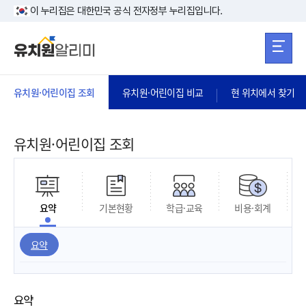
본문 바로가기
주메뉴 바로가
본문 바로가기
이 누리집은 대한민국 공식 전자정부 누리집입니다.
유치원·어린이집 조회
유치원·어린이집 비교
현 위치에서 찾기
유치원·어린이집 조회
요약
기본현황
학급·교육
비용·회계
요약
요약