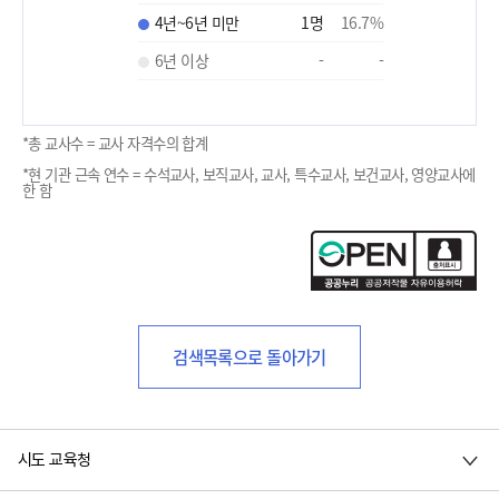
4년~6년 미만
1
명
16.7
%
6년 이상
-
-
*총 교사수 = 교사 자격수의 합계
*현 기관 근속 연수 = 수석교사, 보직교사, 교사, 특수교사, 보건교사, 영양교사에
한 함
검색목록으로 돌아가기
시도 교육청