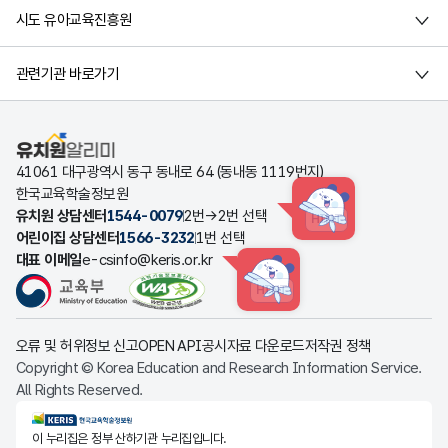
시도 유아교육진흥원
관련기관 바로가기
유치원알리미
41061 대구광역시 동구 동내로 64 (동내동 1119번지)
한국교육학술정보원
유치원 상담센터
1544-0079
2번→2번 선택
HINT
어린이집 상담센터
1566-3232
1번 선택
대표 이메일
e-csinfo@keris.or.kr
HINT
오류 및 허위정보 신고
OPEN API
공시자료 다운로드
저작권 정책
Copyright © Korea Education and Research Information Service.
All Rights Reserved.
KERIS한국교육학술정보원
이 누리집은 정부 산하기관 누리집입니다.