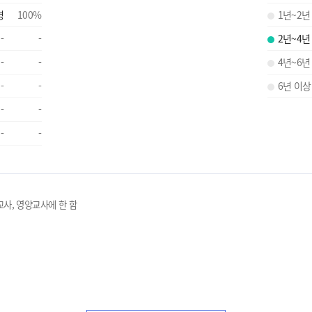
명
100
%
1년~2년
-
-
2년~4년
-
-
4년~6년
-
-
6년 이상
-
-
-
-
교사, 영양교사에 한 함