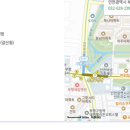
인천광역시 부
032-628-23
원청
(갈산동)
100m