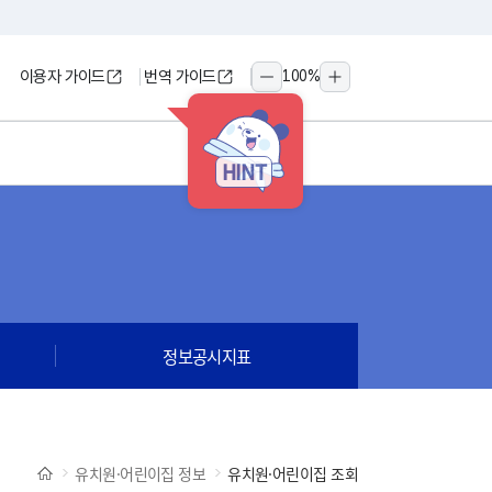
이용자 가이드
번역 가이드
100
%
축소
확대
HINT
정보공시지표
유치원·어린이집 정보
유치원·어린이집 조회