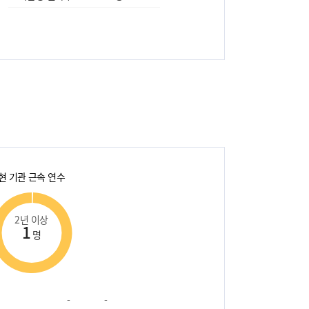
현 기관 근속 연수
2년 이상
1
명
-
-