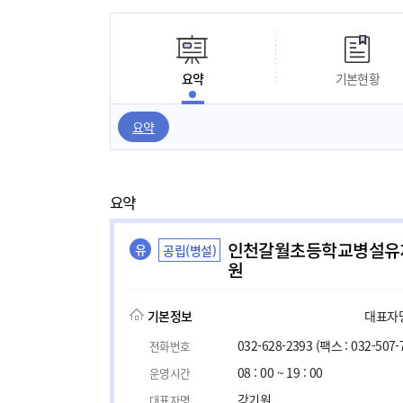
요약
기본현황
요약
요약
인천갈월초등학교병설유
유
공립(병설)
원
기본정보
대표자명,
032-628-2393
(팩스 : 032-507-
전화번호
08 : 00 ~ 19 : 00
운영시간
강기원
대표자명