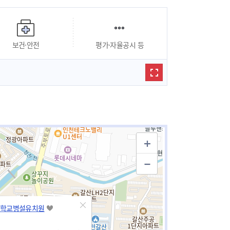
보건·안전
평가·자율공시 등
학교병설유치원