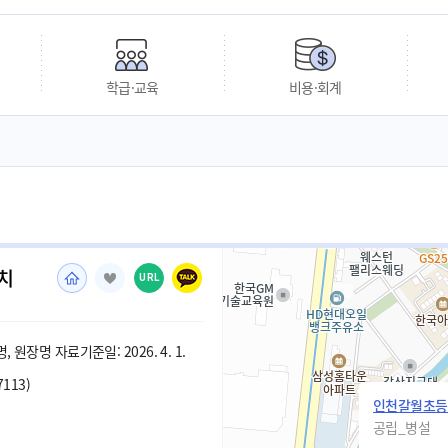
학급·교육
비용·회계
치
URL
 원장명 자료기준일: 2026. 4. 1.
7113)
인천갈월초등
공립_병설