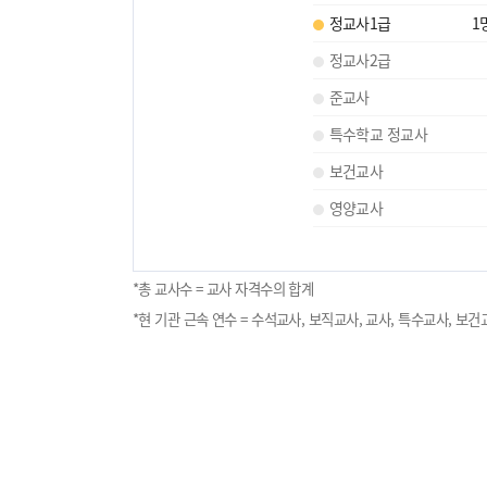
정교사1급
1
정교사2급
준교사
특수학교 정교사
보건교사
영양교사
*총 교사수 = 교사 자격수의 합계
*현 기관 근속 연수 = 수석교사, 보직교사, 교사, 특수교사, 보건