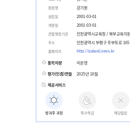
강기원
원장명
2001-03-01
설립일
2001-03-01
개원일
인천광역시교육청 / 북부교육지
관할행정기관
인천광역시 부평구 주부토로 165 
주소
http://galwol.icees.kr
홈페이지
통학차량
미운영
평가(인증)연월
2025년 10월
제공서비스
방과후 과정
특수학급
해당없음