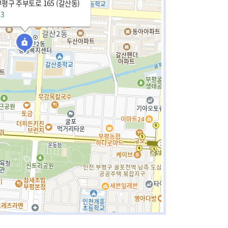
평구 주부토로 165 (갈산동)
93