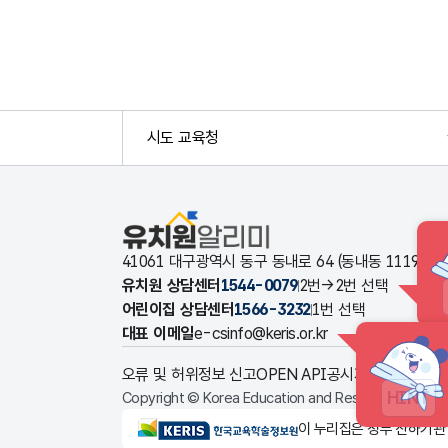
시도 교육청
유치원알리미
41061 대구광역시 동구 동내로 64 (동내동 1119
유치원 상담센터
1544-0079
2번→2번 선택
어린이집 상담센터
1566-3232
1번 선택
대표 이메일
e-csinfo@keris.or.kr
오류 및 허위정보 신고
OPEN API
공시자료 다운로드
HINT
Copyright © Korea Education and Research Informat
KERIS한국교육학술정보원
이 누리집은 정부 산하기관