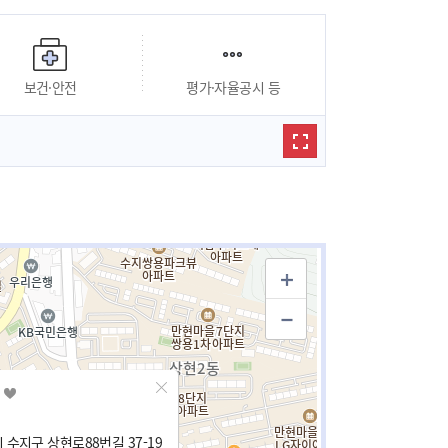
보건·안전
평가·자율공시 등
 수지구 상현로88번길 37-19