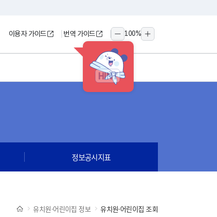
이용자 가이드
번역 가이드
100
%
축소
확대
HINT
정보공시지표
유치원·어린이집 정보
유치원·어린이집 조회