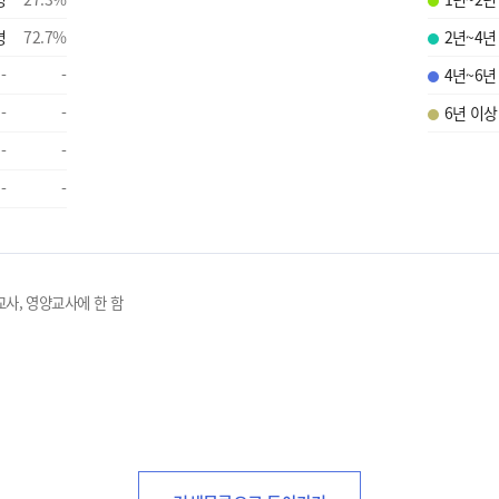
명
72.7
%
2년~4년
-
-
4년~6년
-
-
6년 이상
-
-
-
-
교사, 영양교사에 한 함