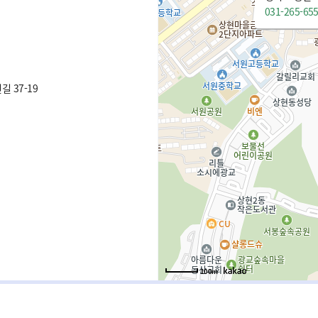
031-265-65
 37-19
100m