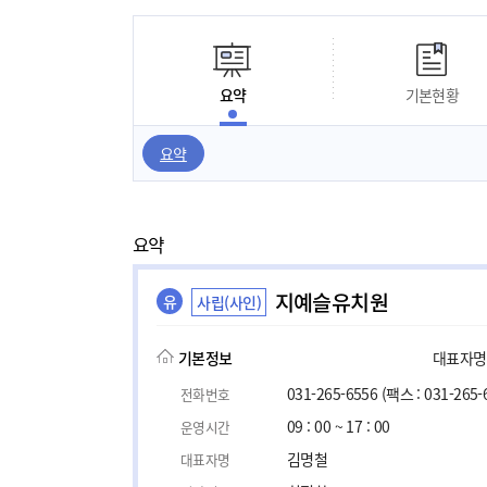
요약
기본현황
요약
요약
지예슬유치원
유
사립(사인)
기본정보
대표자명, 
031-265-6556
(팩스 : 031-265-
전화번호
09 : 00 ~ 17 : 00
운영시간
김명철
대표자명