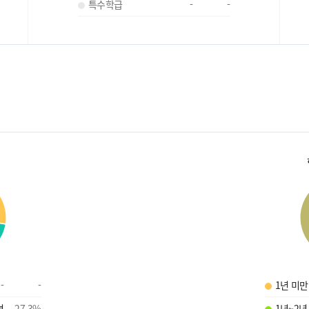
특수학급
-
-
-
-
1년 미만
명
27.3
%
1년~2년