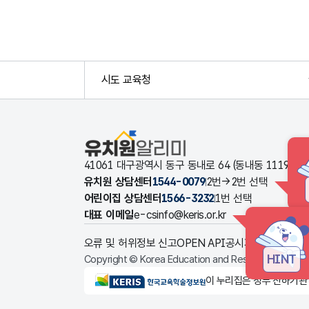
시도 교육청
유치원알리미
41061 대구광역시 동구 동내로 64 (동내동 1119
유치원 상담센터
1544-0079
2번→2번 선택
어린이집 상담센터
1566-3232
1번 선택
대표 이메일
e-csinfo@keris.or.kr
오류 및 허위정보 신고
OPEN API
공시자료 다운로드
HINT
Copyright © Korea Education and Research Informat
KERIS한국교육학술정보원
이 누리집은 정부 산하기관