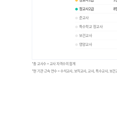
정교사2급
8
준교사
특수학교 정교사
보건교사
영양교사
*총 교사수 = 교사 자격수의 합계
*현 기관 근속 연수 = 수석교사, 보직교사, 교사, 특수교사, 보건