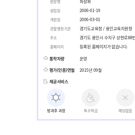
최정화
원장명
2006-01-19
설립일
2006-03-01
개원일
경기도교육청 / 용인교육지원청
관할행정기관
경기도 용인시 수지구 상현로88번길
주소
등록된 홈페이지가 없습니다.
홈페이지
통학차량
운영
평가(인증)연월
2015년 09월
제공서비스
방과후 과정
특수학급
해당없음