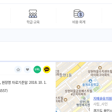
학급·교육
비용·회계
URL
원장명 자료기준일: 2018. 10. 1.
6557)
지예슬유치원
사립_사인
경기도 용인시