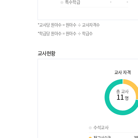
특수학급
-
-
*교사당 원아수 = 원아수 ÷ 교사자격수
*학급당 원아수 = 원아수 ÷ 학급수
교사현황
교사 자격
총 교사
11
명
수석교사
정교사1급
3