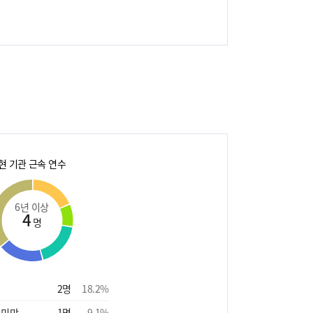
현 기관 근속 연수
6년 이상
4
명
2
명
18.2
%
 미만
1
명
9.1
%