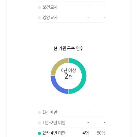
보건교사
-
-
영양교사
-
-
현 기관 근속 연수
6년 이상
2
명
1년 미만
-
-
1년~2년 미만
-
-
2년~4년 미만
4
명
50
%