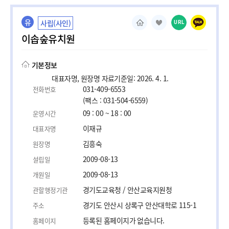
유
사립(사인)
URL
이솝숲유치원
기본정보
대표자명, 원장명 자료기준일: 2026. 4. 1.
031-409-6553
전화번호
(팩스 : 031-504-6559)
09 : 00 ~ 18 : 00
운영시간
이재규
대표자명
김흥숙
원장명
2009-08-13
설립일
2009-08-13
개원일
경기도교육청 / 안산교육지원청
관할행정기관
경기도 안산시 상록구 안산대학로 115-1
주소
등록된 홈페이지가 없습니다.
홈페이지