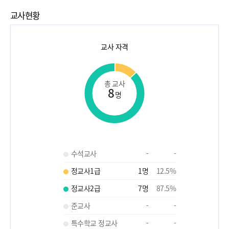
교사현황
교사 자격
총 교사
8
명
수석교사
-
-
정교사1급
1
명
12.5
%
정교사2급
7
명
87.5
%
준교사
-
-
특수학교 정교사
-
-