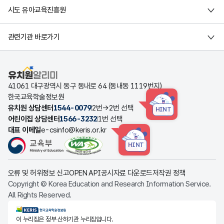
시도 유아교육진흥원
관련기관 바로가기
유치원알리미
41061 대구광역시 동구 동내로 64 (동내동 1119번지)
한국교육학술정보원
유치원 상담센터
1544-0079
2번→2번 선택
HINT
어린이집 상담센터
1566-3232
1번 선택
대표 이메일
e-csinfo@keris.or.kr
HINT
오류 및 허위정보 신고
OPEN API
공시자료 다운로드
저작권 정책
Copyright © Korea Education and Research Information Service.
All Rights Reserved.
KERIS한국교육학술정보원
이 누리집은 정부 산하기관 누리집입니다.