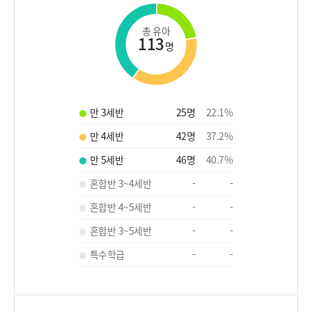
총 유아
113
명
만 3세반
25
명
22.1
%
만 4세반
42
명
37.2
%
만 5세반
46
명
40.7
%
혼합반 3~4세반
-
-
혼합반 4~5세반
-
-
혼합반 3~5세반
-
-
특수학급
-
-