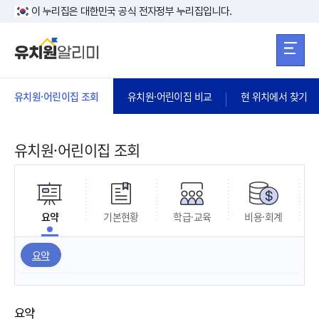
본문 바로가기
주메뉴 바로가
본문 바로가기
이 누리집은 대한민국 공식 전자정부 누리집입니다.
유치원·어린이집 조회
유치원·어린이집 비교
현 위치에서 찾기
유치원·어린이집 조회
요약
기본현황
학급·교육
비용·회계
요약
요약