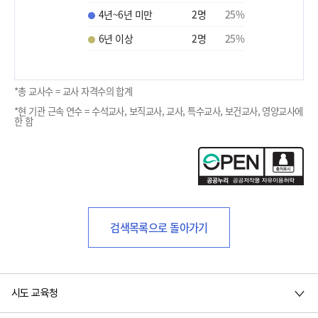
4년~6년 미만
2
명
25
%
6년 이상
2
명
25
%
*총 교사수 = 교사 자격수의 합계
*현 기관 근속 연수 = 수석교사, 보직교사, 교사, 특수교사, 보건교사, 영양교사에
한 함
검색목록으로 돌아가기
시도 교육청