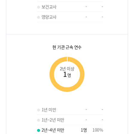
보건교사
-
-
영양교사
-
-
현 기관 근속 연수
2년 이상
1
명
1년 미만
-
-
1년~2년 미만
-
-
2년~4년 미만
1
명
100
%