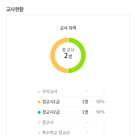
교사현황
교사 자격
총 교사
2
명
수석교사
-
-
정교사1급
1
명
50
%
정교사2급
1
명
50
%
준교사
-
-
특수학교 정교사
-
-