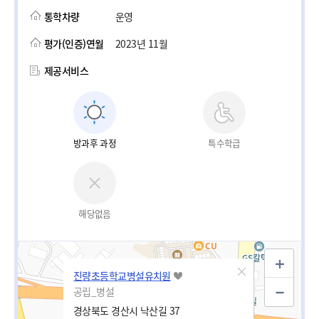
통학차량
운영
평가(인증)연월
2023년 11월
제공서비스
방과후 과정
특수학급
해당없음
진량초등학교병설유치원
공립_병설
경상북도 경산시 낙산길 37