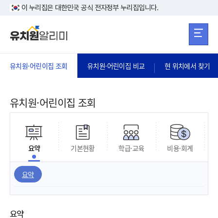
본문 바로가기
주메뉴 바로가
본문 바로가기
이 누리집은 대한민국 공식 전자정부 누리집입니다.
유치원·어린이집 조회
유치원·어린이집 비교
현 위치에서 찾기
유치원·어린이집 조회
요약
기본현황
학급·교육
비용·회계
요약
요약