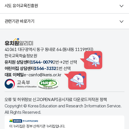
시도 유아교육진흥원
관련기관 바로가기
유치원알리미
41061 대구광역시 동구 동내로 64 (동내동 1119번지)
한국교육학술정보원
유치원 상담센터
1544-0079
2번→2번 선택
HINT
어린이집 상담센터
1566-3232
1번 선택
대표 이메일
e-csinfo@keris.or.kr
HINT
오류 및 허위정보 신고
OPEN API
공시자료 다운로드
저작권 정책
Copyright © Korea Education and Research Information Service.
All Rights Reserved.
KERIS한국교육학술정보원
이 누리집은 정부 산하기관 누리집입니다.