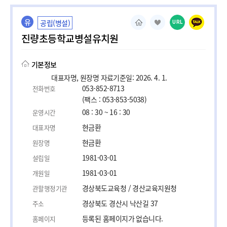
유
공립(병설)
URL
진량초등학교병설유치원
기본정보
대표자명, 원장명 자료기준일: 2026. 4. 1.
053-852-8713
전화번호
(팩스 : 053-853-5038)
08 : 30 ~ 16 : 30
운영시간
현금환
대표자명
현금환
원장명
1981-03-01
설립일
1981-03-01
개원일
경상북도교육청 / 경산교육지원청
관할행정기관
경상북도 경산시 낙산길 37
주소
등록된 홈페이지가 없습니다.
홈페이지