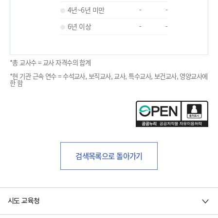
4년~6년 미만
-
-
6년 이상
-
-
*총 교사수 = 교사 자격수의 합계
*현 기관 근속 연수 = 수석교사, 보직교사, 교사, 특수교사, 보건교사, 영양교사에
한 함
검색목록으로 돌아가기
시도 교육청